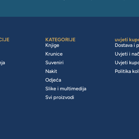
CIJE
KATEGORIJE
uvjeti kup
Knjige
Dostava i 
Krunice
Uvjeti i na
nja
Suveniri
Uvjeti kup
Nakit
Politika ko
m
Odjeća
Slike i multimedija
Svi proizvodi