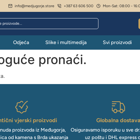
info@medjugorje.store
+387 63 606 500
Mon-Sat: 08:00 - 16:
Odjeća
Slike i multimedija
Svi proizvodi
moguće pronaći.
ta.
tični vjerski proizvodi
Globalna dostav
onuda proizvoda iz Međugorja,
Osiguravamo isporuku u sve drž
ica od kamena s Brda ukazanja
uz poštu i DHL express 