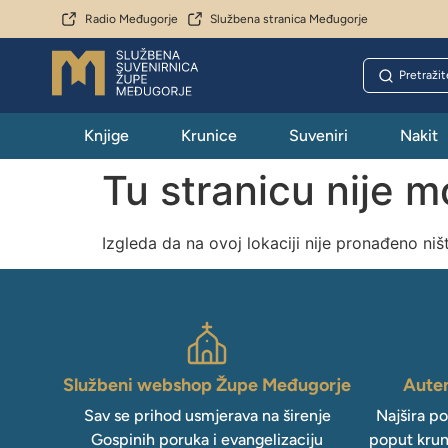
Radio Međugorje
Službena stranica Međugorje
Knjige
Krunice
Suveniri
Nakit
Tu stranicu nije 
Izgleda da na ovoj lokaciji nije pronađeno niš
Službeni webshop Župe Međugorje
Auten
Sav se prihod usmjerava na širenje
Najšira p
Gospinih poruka i evangelizaciju
poput krun