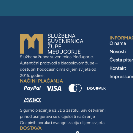
INFORMA
O nama
Novosti
Službena župna suvenirnica Međugorje.
Česta pita
Autentični proizvodi s blagoslovom župe –
Kontakt
dostupni hodočasnicima diljem svijeta od
2015. godine.
Impressu
NAČINI PLAĆANJA
Sigurno plaćanje uz 3DS zaštitu. Sav ostvareni
prihod usmjerava se u cijelosti na širenje
Gospinih poruka i evangelizaciju diljem svijeta.
DOSTAVA