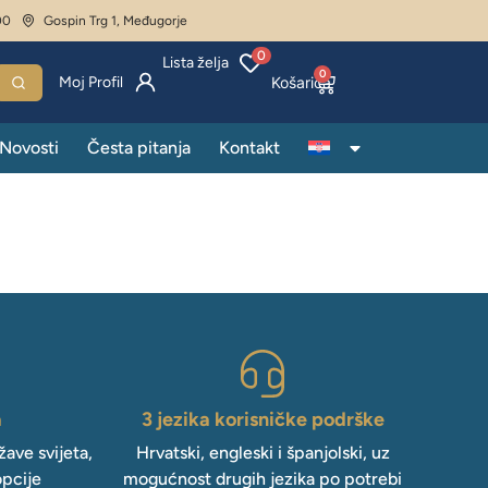
00
Gospin Trg 1, Međugorje
0
Lista želja
0
Moj Profil
Novosti
Česta pitanja
Kontakt
a
3 jezika korisničke podrške
ave svijeta,
Hrvatski, engleski i španjolski, uz
opcije
mogućnost drugih jezika po potrebi