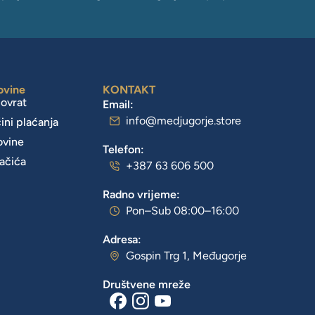
ovine
KONTAKT
povrat
Email:
info@medjugorje.store
čini plaćanja
ovine
Telefon:
lačića
+387 63 606 500
Radno vrijeme:
Pon–Sub 08:00–16:00
Adresa:
Gospin Trg 1, Međugorje
Društvene mreže