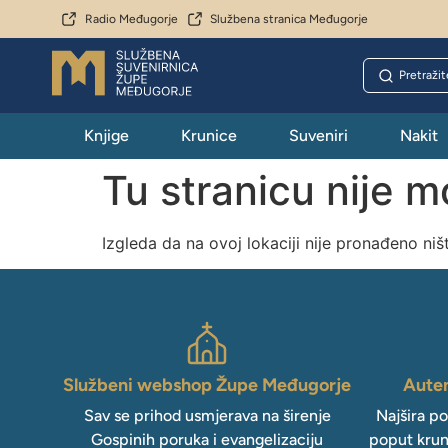
Radio Međugorje
Službena stranica Međugorje
Knjige
Krunice
Suveniri
Nakit
Tu stranicu nije 
Izgleda da na ovoj lokaciji nije pronađeno niš
Službeni webshop Župe Međugorje
Auten
Sav se prihod usmjerava na širenje
Najšira p
Gospinih poruka i evangelizaciju
poput krun