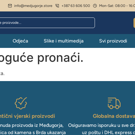
info@medjugorje.store
+387 63 606 500
Mon-Sat: 08:00 - 16:
Odjeća
Slike i multimedija
Svi proizvodi
moguće pronaći.
ta.
tični vjerski proizvodi
Globalna dostav
onuda proizvoda iz Međugorja,
Osiguravamo isporuku u sve drž
ica od kamena s Brda ukazanja
uz poštu i DHL express 