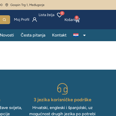
00
Gospin Trg 1, Međugorje
0
Lista želja
0
Moj Profil
Novosti
Česta pitanja
Kontakt
a
3 jezika korisničke podrške
ave svijeta,
Hrvatski, engleski i španjolski, uz
opcije
mogućnost drugih jezika po potrebi