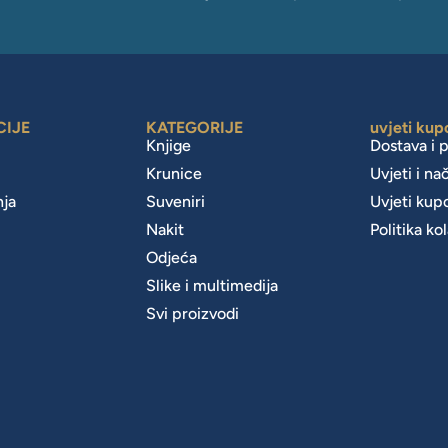
CIJE
KATEGORIJE
uvjeti kup
Knjige
Dostava i 
Krunice
Uvjeti i na
nja
Suveniri
Uvjeti kup
Nakit
Politika ko
m
Odjeća
Slike i multimedija
Svi proizvodi