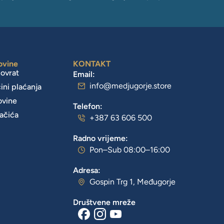
ovine
KONTAKT
povrat
Email:
info@medjugorje.store
čini plaćanja
ovine
Telefon:
lačića
+387 63 606 500
Radno vrijeme:
Pon–Sub 08:00–16:00
Adresa:
Gospin Trg 1, Međugorje
Društvene mreže