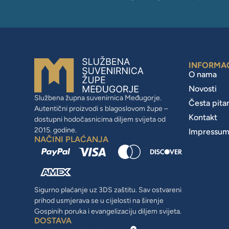
INFORMA
O nama
Novosti
Službena župna suvenirnica Međugorje.
Česta pita
Autentični proizvodi s blagoslovom župe –
Kontakt
dostupni hodočasnicima diljem svijeta od
2015. godine.
Impressu
NAČINI PLAĆANJA
Sigurno plaćanje uz 3DS zaštitu. Sav ostvareni
prihod usmjerava se u cijelosti na širenje
Gospinih poruka i evangelizaciju diljem svijeta.
DOSTAVA