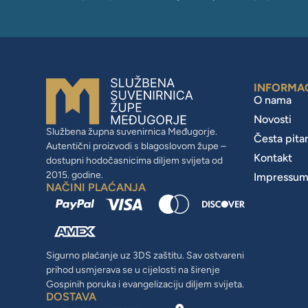
INFORMA
O nama
Novosti
Službena župna suvenirnica Međugorje.
Česta pita
Autentični proizvodi s blagoslovom župe –
Kontakt
dostupni hodočasnicima diljem svijeta od
2015. godine.
Impressu
NAČINI PLAĆANJA
Sigurno plaćanje uz 3DS zaštitu. Sav ostvareni
prihod usmjerava se u cijelosti na širenje
Gospinih poruka i evangelizaciju diljem svijeta.
DOSTAVA