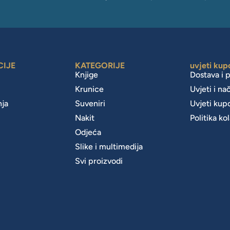
CIJE
KATEGORIJE
uvjeti kup
Knjige
Dostava i 
Krunice
Uvjeti i na
nja
Suveniri
Uvjeti kup
Nakit
Politika ko
m
Odjeća
Slike i multimedija
Svi proizvodi