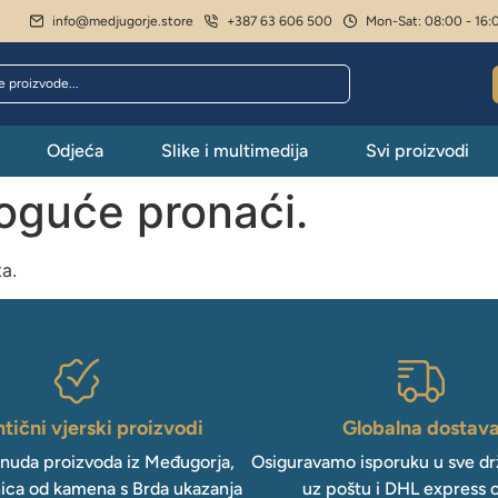
info@medjugorje.store
+387 63 606 500
Mon-Sat: 08:00 - 16:
Odjeća
Slike i multimedija
Svi proizvodi
moguće pronaći.
ta.
tični vjerski proizvodi
Globalna dostav
onuda proizvoda iz Međugorja,
Osiguravamo isporuku u sve drž
ica od kamena s Brda ukazanja
uz poštu i DHL express 