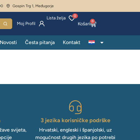
00
Gospin Trg 1, Međugorje
0
Lista želja
0
Moj Profil
Novosti
Česta pitanja
Kontakt
a
3 jezika korisničke podrške
ave svijeta,
Hrvatski, engleski i španjolski, uz
opcije
mogućnost drugih jezika po potrebi