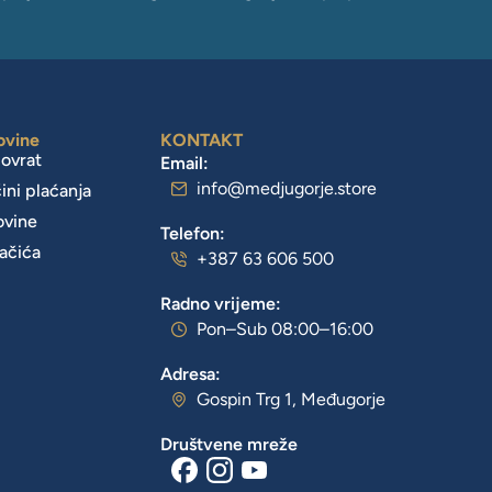
ovine
KONTAKT
povrat
Email:
info@medjugorje.store
čini plaćanja
ovine
Telefon:
lačića
+387 63 606 500
Radno vrijeme:
Pon–Sub 08:00–16:00
Adresa:
Gospin Trg 1, Međugorje
Društvene mreže