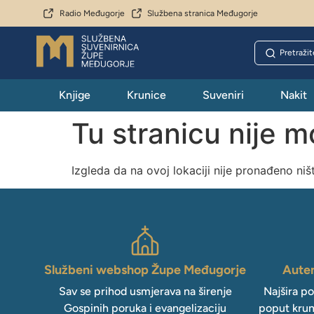
Radio Međugorje
Službena stranica Međugorje
Knjige
Krunice
Suveniri
Nakit
Tu stranicu nije 
Izgleda da na ovoj lokaciji nije pronađeno niš
Službeni webshop Župe Međugorje
Auten
Sav se prihod usmjerava na širenje
Najšira p
Gospinih poruka i evangelizaciju
poput krun