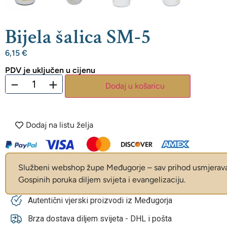
Bijela šalica SM-5
6,15
€
PDV je uključen u cijenu
−
+
Dodaj u košaricu
Dodaj na listu želja
Službeni webshop župe Međugorje – sav prihod usmjerava 
Gospinih poruka diljem svijeta i evangelizaciju.
Autentični vjerski proizvodi iz Međugorja
Brza dostava diljem svijeta - DHL i pošta