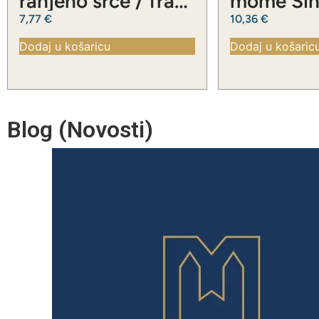
ranjeno srce / fra
mome Sinu
Slavko Barbarić
Slavko Ba
7,77
€
10,36
€
Dodaj u košaricu
Dodaj u košaric
Blog (Novosti)