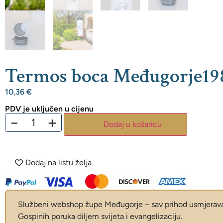
Termos boca Međugorje19
10,36
€
PDV je uključen u cijenu
−
+
Dodaj u košaricu
Dodaj na listu želja
Službeni webshop župe Međugorje – sav prihod usmjerava 
Gospinih poruka diljem svijeta i evangelizaciju.