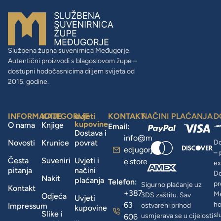
Službena župna suvenirnica Međugorje.
Autentični proizvodi s blagoslovom župe –
dostupni hodočasnicima diljem svijeta od
2015. godine.
INFORMACIJE
KATEGORIJE
uvjeti
KONTAKT
NAČINI PLAĆANJA
D
kupovine
O nama
Knjige
Email:
Dostava i
info@m
Novosti
Krunice
povrat
Do
edjugorj
– 
Česta
Suveniri
Uvjeti i
e.store
ex
pitanja
načini
D
Nakit
plaćanja
Telefon:
pr
Sigurno plaćanje uz
Kontakt
+387
Me
3DS zaštitu. Sav
Odjeća
Uvjeti
63
ho
Impressum
ostvareni prihod
kupovine
Slike i
sl
usmjerava se u cijelosti
606