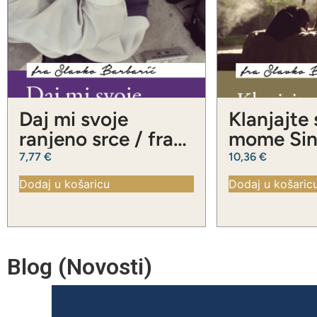
Daj mi svoje
Klanjajte
ranjeno srce / fra
mome Sinu
Slavko Barbarić
Slavko Ba
7,77
€
10,36
€
Dodaj u košaricu
Dodaj u košaric
Blog (Novosti)