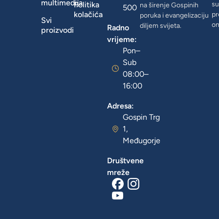
multimedija
Politika
su
na širenje Gospinih
500
kolačića
pr
poruka i evangelizaciju
Svi
on
diljem svijeta.
Radno
proizvodi
vrijeme:
Pon–
Sub
08:00–
16:00
Adresa:
Gospin Trg
1,
Međugorje
Društvene
mreže