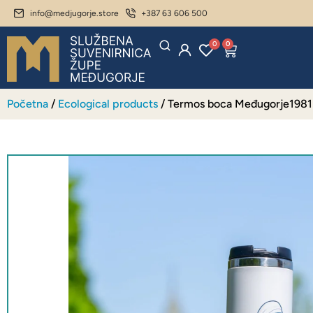
info@medjugorje.store
+387 63 606 500
0
0
Početna
/
Ecological products
/ Termos boca Međugorje1981