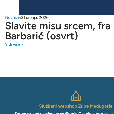
Novosti
31 srpnja, 2026
Slavite misu srcem, fra
Barbarić (osvrt)
Vidi više >
Službeni webshop Župe Međugorje
Sav se prihod usmjerava na širenje Gospinih poruka i e