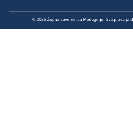
© 2026 Župna suvenirnica Međugorje. Sva prava prid