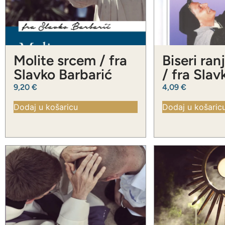
Molite srcem / fra
Biseri ran
Slavko Barbarić
/ fra Slav
Barbarić
9,20
€
4,09
€
Dodaj u košaricu
Dodaj u košaric