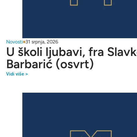
Novosti
31 srpnja, 2026
U školi ljubavi, fra Slav
Barbarić (osvrt)
Vidi više >