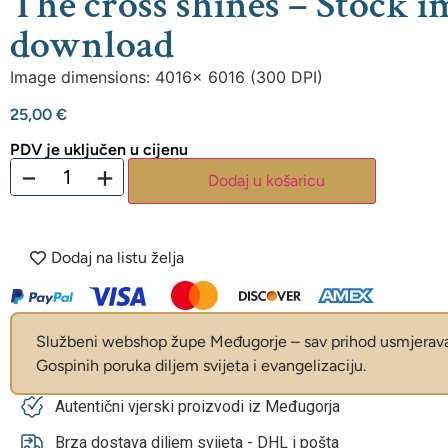
The cross shines – Stock i
download
Image dimensions: 4016x 6016 (300 DPI)
25,00
€
PDV je uključen u cijenu
−
+
Dodaj u košaricu
Dodaj na listu želja
Službeni webshop župe Međugorje – sav prihod usmjerava 
Gospinih poruka diljem svijeta i evangelizaciju.
Autentični vjerski proizvodi iz Međugorja
Brza dostava diljem svijeta - DHL i pošta