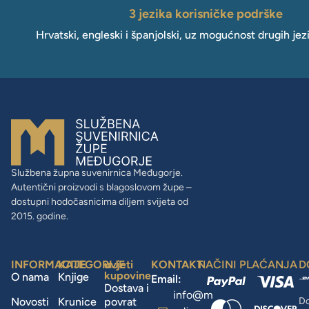
3 jezika korisničke podrške
Hrvatski, engleski i španjolski, uz mogućnost drugih jez
Službena župna suvenirnica Međugorje.
Autentični proizvodi s blagoslovom župe –
dostupni hodočasnicima diljem svijeta od
2015. godine.
INFORMACIJE
KATEGORIJE
uvjeti
KONTAKT
NAČINI PLAĆANJA
D
kupovine
O nama
Knjige
Email:
Dostava i
info@m
Novosti
Krunice
povrat
Do