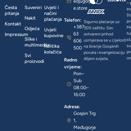
edjugorj
– 
Česta
Suveniri
Uvjeti i
e.store
ex
pitanja
načini
D
Nakit
plaćanja
Telefon:
pr
Sigurno plaćanje uz
Kontakt
+387
Me
3DS zaštitu. Sav
Odjeća
Uvjeti
63
ho
Impressum
ostvareni prihod
kupovine
Slike i
sl
usmjerava se u cijelosti
606
multimedija
Politika
su
na širenje Gospinih
500
kolačića
pr
poruka i evangelizaciju
Svi
on
diljem svijeta.
Radno
proizvodi
vrijeme:
Pon–
Sub
08:00–
16:00
Adresa:
Gospin Trg
1,
Međugorje