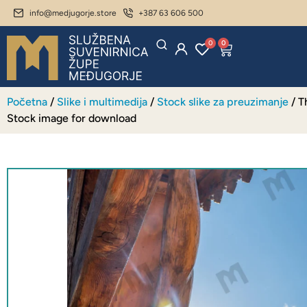
info@medjugorje.store
+387 63 606 500
0
0
Početna
/
Slike i multimedija
/
Stock slike za preuzimanje
/ T
Stock image for download