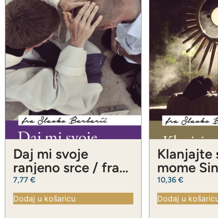
Daj mi svoje
Klanjajte
ranjeno srce / fra
mome Sinu
Slavko Barbarić
Slavko Ba
7,77
€
10,36
€
Dodaj u košaricu
Dodaj u košaric