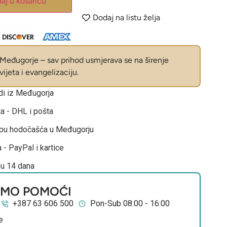
aj u košaricu
Dodaj na listu želja
eđugorje – sav prihod usmjerava se na širenje
ijeta i evangelizaciju.
odi iz Međugorja
ta - DHL i pošta
opu hodočašća u Međugorju
 - PayPal i kartice
 u 14 dana
EMO POMOĆI
+387 63 606 500
Pon-Sub 08:00 - 16:00
e