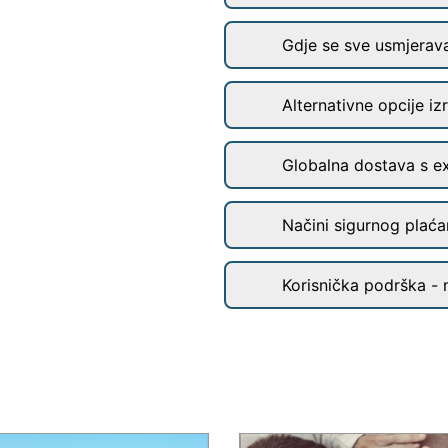
Gdje se sve usmjerav
Alternativne opcije iz
Globalna dostava s e
Načini sigurnog plaćan
Korisnička podrška - 