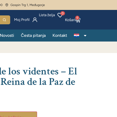
00
Gospin Trg 1, Međugorje
0
Lista želja
0
Moj Profil
Novosti
Česta pitanja
Kontakt
e los videntes – El
Reina de la Paz de