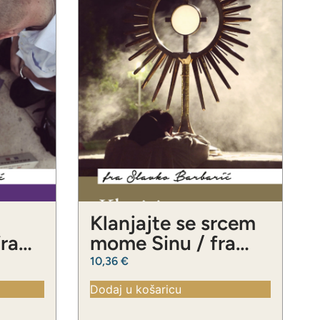
Klanjajte se srcem
fra
mome Sinu / fra
ć
Slavko Barbarić
10,36
€
Dodaj u košaricu