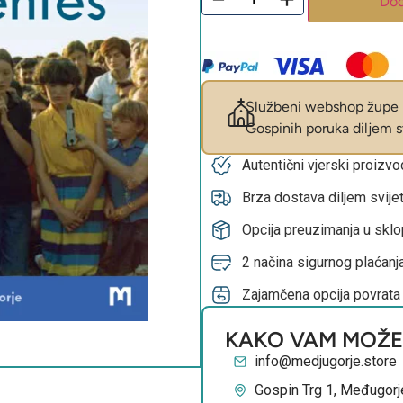
Dod
Službeni webshop župe M
Gospinih poruka diljem sv
Autentični vjerski proizv
Brza dostava diljem svije
Opcija preuzimanja u skl
2 načina sigurnog plaćanja
Zajamčena opcija povrata
KAKO VAM MOŽ
info@medjugorje.store
Gospin Trg 1, Međugorj