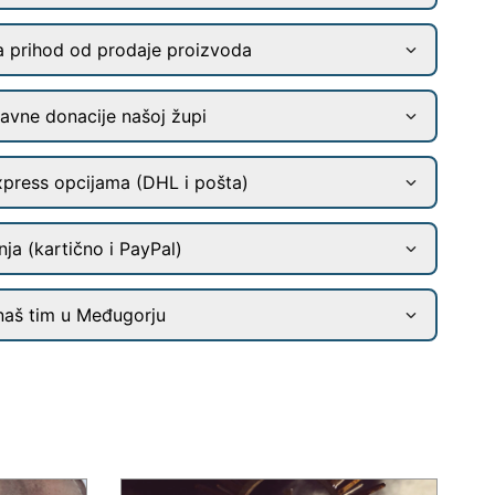
a prihod od prodaje proizvoda
ravne donacije našoj župi
xpress opcijama (DHL i pošta)
ja (kartično i PayPal)
naš tim u Međugorju