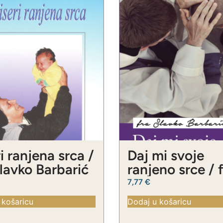
i ranjena srca /
Daj mi svoje
Slavko Barbarić
ranjeno srce / 
Slavko Barbari
7,77
€
 košaricu
Dodaj u košaricu