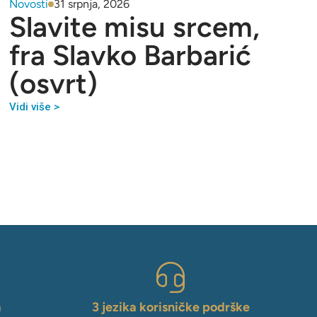
Novosti
31 srpnja, 2026
Slavite misu srcem,
fra Slavko Barbarić
(osvrt)
Vidi više >
a
3 jezika korisničke podrške