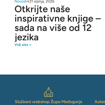
Novosti
31 srpnja, 2026
Otkrijte naše
inspirativne knjige –
sada na više od 12
jezika
Vidi više >
Službeni webshop Župe Međugorje
Auten