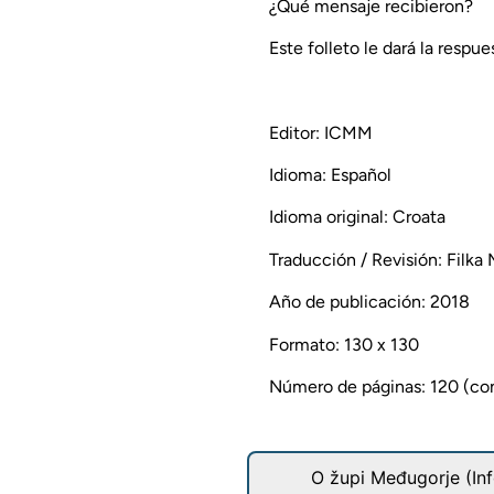
¿Qué mensaje recibieron?
Este folleto le dará la respue
Editor: ICMM
Idioma: Español
Idioma original: Croata
Traducción / Revisión: Filka
Año de publicación: 2018
Formato: 130 x 130
Número de páginas: 120 (con
O župi Međugorje (Inf