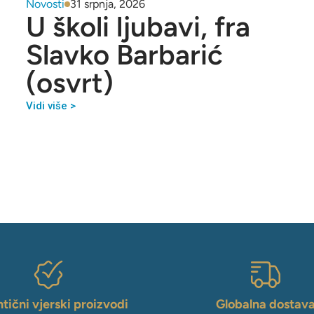
Novosti
31 srpnja, 2026
U školi ljubavi, fra
Slavko Barbarić
(osvrt)
Vidi više >
tični vjerski proizvodi
Globalna dostav