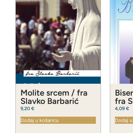
Molite srcem / fra
Biser
Slavko Barbarić
fra 
9,20
€
4,09
€
Dodaj u košaricu
Dodaj u