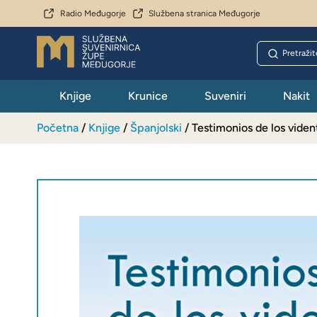
Radio Međugorje
Službena stranica Međugorje
Knjige
Krunice
Suveniri
Nakit
Početna
/
Knjige
/
Španjolski
/ Testimonios de los viden