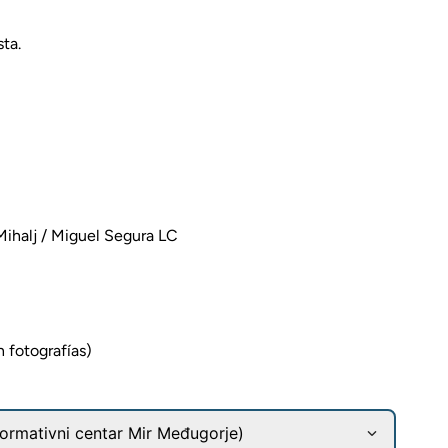
sta.
 Mihalj / Miguel Segura LC
 fotografías)
ormativni centar Mir Međugorje)