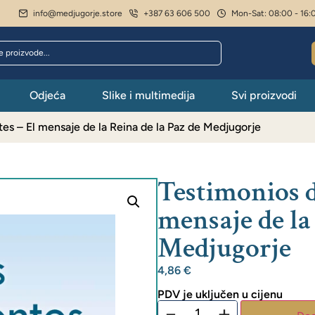
info@medjugorje.store
+387 63 606 500
Mon-Sat: 08:00 - 16:
Odjeća
Slike i multimedija
Svi proizvodi
tes – El mensaje de la Reina de la Paz de Medjugorje
Testimonios d
mensaje de la 
Medjugorje
4,86
€
PDV je uključen u cijenu
−
+