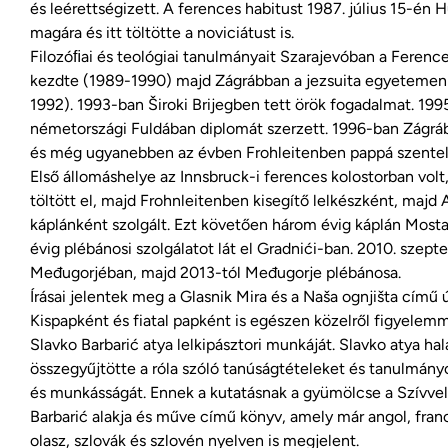
és leérettségizett. A ferences habitust 1987. július 15-én
magára és itt töltötte a noviciátust is.
Filozóﬁai és teológiai tanulmányait Szarajevóban a Ferenc
kezdte (1989-1990) majd Zágrábban a jezsuita egyetemen 
1992). 1993-ban Široki Brijegben tett örök fogadalmat. 199
németországi Fuldában diplomát szerzett. 1996-ban Zágrá
és még ugyanebben az évben Frohleitenben pappá szentel
Első állomáshelye az Innsbruck-i ferences kolostorban volt
töltött el, majd Frohnleitenben kisegítő lelkészként, maj
káplánként szolgált. Ezt követően három évig káplán Most
évig plébánosi szolgálatot lát el Gradnići-ban. 2010. szep
Međugorjéban, majd 2013-tól Međugorje plébánosa.
Írásai jelentek meg a Glasnik Mira és a Naša ognjišta című 
Kispapként és fiatal papként is egészen közelről figyelemm
Slavko Barbarić atya lelkipásztori munkáját. Slavko atya hal
összegyűjtötte a róla szóló tanúságtételeket és tanulmán
és munkásságát. Ennek a kutatásnak a gyümölcse a Szívvel 
Barbarić alakja és műve című könyv, amely már angol, fran
olasz, szlovák és szlovén nyelven is megjelent.