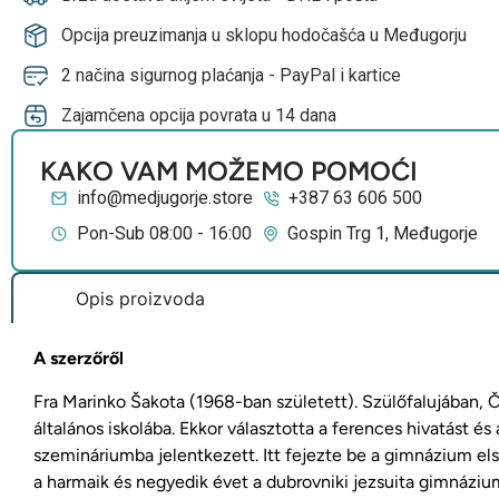
Opcija preuzimanja u sklopu hodočašća u Međugorju
2 načina sigurnog plaćanja - PayPal i kartice
Zajamčena opcija povrata u 14 dana
KAKO VAM MOŽEMO POMOĆI
info@medjugorje.store
+387 63 606 500
Pon-Sub 08:00 - 16:00
Gospin Trg 1, Međugorje
Opis proizvoda
A szerzőről
Fra Marinko Šakota (1968-ban született). Szülőfalujában, Č
általános iskolába. Ekkor választotta a ferences hivatást és 
szemináriumba jelentkezett. Itt fejezte be a gimnázium els
a harmaik és negyedik évet a dubrovniki jezsuita gimnázi