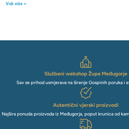
Vidi više >
Službeni webshop Župe Međugorje
Sav se prihod usmjerava na širenje Gospinih poruka i e
Autentični vjerski proizvodi
Najšira ponuda proizvoda iz Međugorja, poput krunica od kam