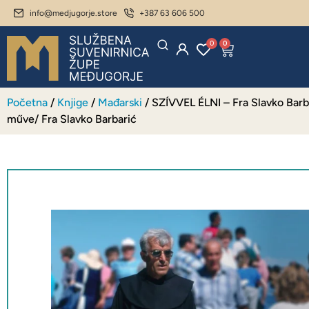
info@medjugorje.store
+387 63 606 500
0
0
Početna
/
Knjige
/
Mađarski
/ SZÍVVEL ÉLNI – Fra Slavko Barba
műve/ Fra Slavko Barbarić