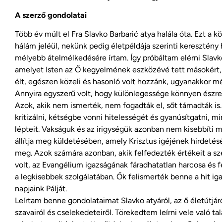
A szerző gondolatai
Több év múlt el Fra Slavko Barbarić atya halála óta. Ezt a k
hálám jeléül, nekünk pedig életpéldája szerinti keresztény 
mélyebb átelmélkedésére írtam. Így próbáltam elérni Slavk
amelyet Isten az Ő kegyelmének eszközévé tett másokért,
élt, egészen közeli és hasonló volt hozzánk, ugyanakkor mé
Annyira egyszerű volt, hogy különlegessége könnyen észre
Azok, akik nem ismerték, nem fogadták el, sőt támadták is
kritizálni, kétségbe vonni hitelességét és gyanúsítgatni, mi
lépteit. Vakságuk és az irigységük azonban nem kisebbíti m
állítja meg küldetésében, amely Krisztus igéjének hirdetés
meg. Azok számára azonban, akik felfedezték értékeit a sz
volt, az Evangélium igazságának fáradhatatlan harcosa és f
a legkisebbek szolgálatában. Ők felismerték benne a hit iga
napjaink Pálját.
Leírtam benne gondolataimat Slavko atyáról, az ő életútjáró
szavairól és cselekedeteiről. Törekedtem leírni vele való ta