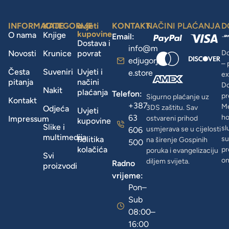
INFORMACIJE
KATEGORIJE
uvjeti
KONTAKT
NAČINI PLAĆANJA
D
kupovine
O nama
Knjige
Email:
Dostava i
info@m
Novosti
Krunice
povrat
Do
edjugorj
– 
Česta
Suveniri
Uvjeti i
e.store
ex
pitanja
načini
D
Nakit
plaćanja
Telefon:
pr
Sigurno plaćanje uz
Kontakt
+387
Me
3DS zaštitu. Sav
Odjeća
Uvjeti
63
ho
Impressum
ostvareni prihod
kupovine
Slike i
sl
usmjerava se u cijelosti
606
multimedija
Politika
su
na širenje Gospinih
500
kolačića
pr
poruka i evangelizaciju
Svi
on
diljem svijeta.
Radno
proizvodi
vrijeme:
Pon–
Sub
08:00–
16:00