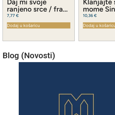
Daj mi svoje
Klanjajte
ranjeno srce / fra
mome Sinu
Slavko Barbarić
Slavko Ba
7,77
€
10,36
€
Dodaj u košaricu
Dodaj u košaric
Blog (Novosti)