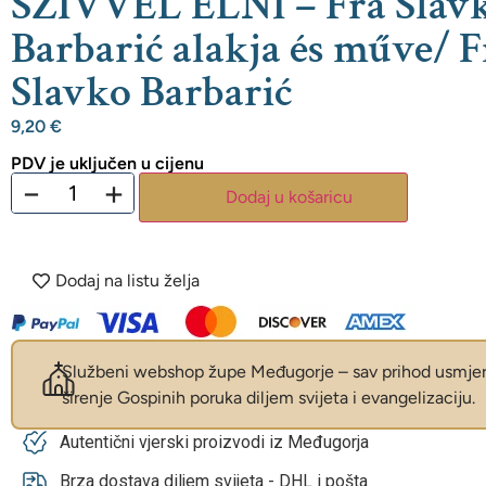
SZÍVVEL ÉLNI – Fra Slav
Barbarić alakja és műve/ F
Slavko Barbarić
9,20
€
PDV je uključen u cijenu
−
+
Dodaj u košaricu
Dodaj na listu želja
Službeni webshop župe Međugorje – sav prihod usmjer
širenje Gospinih poruka diljem svijeta i evangelizaciju.
Autentični vjerski proizvodi iz Međugorja
Brza dostava diljem svijeta - DHL i pošta