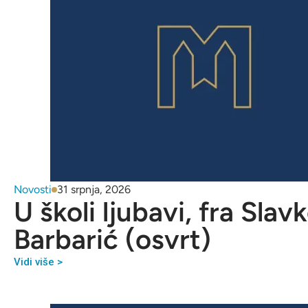
Novosti
31 srpnja, 2026
U školi ljubavi, fra Slav
Barbarić (osvrt)
Vidi više >