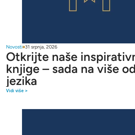
Novosti
31 srpnja, 2026
Otkrijte naše inspirativ
knjige – sada na više o
jezika
Vidi više >