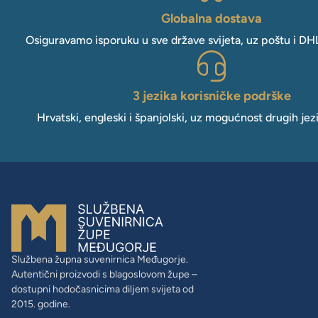
Globalna dostava
Osiguravamo isporuku u sve države svijeta, uz poštu i DH
3 jezika korisničke podrške
Hrvatski, engleski i španjolski, uz mogućnost drugih jez
Službena župna suvenirnica Međugorje.
Autentični proizvodi s blagoslovom župe –
dostupni hodočasnicima diljem svijeta od
2015. godine.