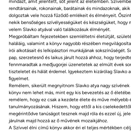
mindazt, amit jelentett, sőt jelent az életemben. Szívemb
rendtársainak, rokonainak, barátainak és mindazoknak, akik
dolgoztak vele hozzá fűződő emlékeit és élményeit. Őszi
nekik bensőséges szívélyességüket és készségüket, hogy
velem Slavko atyával való találkozásuk élményét.
Megpróbáltam fejezetekben szemléltetni életútját, szület
haláláig, valamint a könyv nagyobb részében megvilágosíta
írói alkotásait és lelkipásztori munkájának sokszínűségét. S
pap, szerzetesnő és laikus járult hozzá ahhoz, hogy terjedt
fennmaradtak a međjugorjei üzenetetek az elmúlt évek sor
tiszteletet és hálát érdemel. Igyekeztem kizárólag Slavko at
ﬁgyelmet.
Remélem, sikerült megnyitnom Slavko atya nagy szívének aj
könyv nem lehet más, mint egy kis bevezetés az ő életébe.
remélem, hogy ez csak a kezdete élete és műve mélyebb 
tanulmányozásának. Hiszem, hogy ettől a kis cselekedettő
megérintődve tanúságot tesznek majd róla és ezzel új, jele
járulnak majd hozzá az ő művének mozaikjához.
A Szívvel élni című könyv akkor éri el teljes mértékben célj