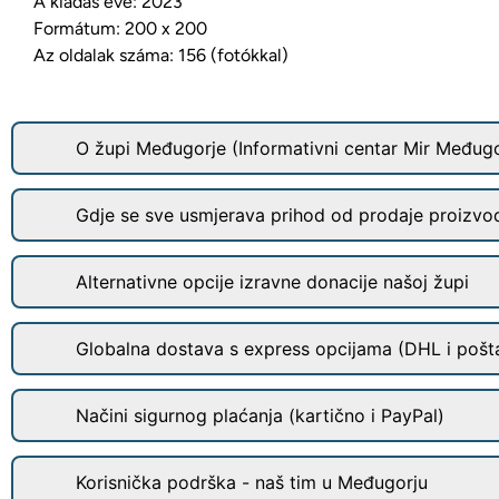
A kiadás éve: 2023
Formátum: 200 x 200
Az oldalak száma: 156 (fotókkal)
O župi Međugorje (Informativni centar Mir Međugo
Gdje se sve usmjerava prihod od prodaje proizvo
Alternativne opcije izravne donacije našoj župi
Globalna dostava s express opcijama (DHL i pošt
Načini sigurnog plaćanja (kartično i PayPal)
Korisnička podrška - naš tim u Međugorju