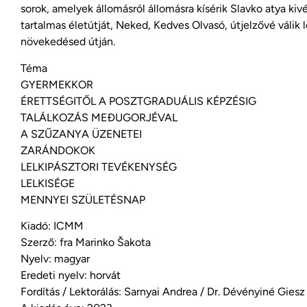
sorok, amelyek állomásról állomásra kísérik Slavko atya kiv
tartalmas életútját, Neked, Kedves Olvasó, útjelzővé válik l
növekedésed útján.
Téma
GYERMEKKOR
ÉRETTSÉGITŐL A POSZTGRADUÁLIS KÉPZÉSIG
TALÁLKOZÁS MEĐUGORJÉVAL
A SZŰZANYA ÜZENETEI
ZARÁNDOKOK
LELKIPÁSZTORI TEVÉKENYSÉG
LELKISÉGE
MENNYEI SZÜLETÉSNAP
Kiadó: ICMM
Szerző: fra Marinko Šakota
Nyelv: magyar
Eredeti nyelv: horvát
Fordítás / Lektorálás: Sarnyai Andrea / Dr. Dévényiné Gies