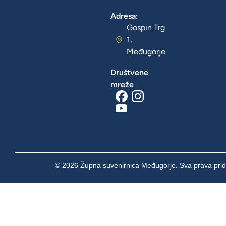
Adresa:
Gospin Trg
1,
Međugorje
Društvene
mreže
© 2026 Župna suvenirnica Međugorje. Sva prava prid