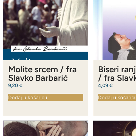
Molite srcem / fra
Biseri ran
Slavko Barbarić
/ fra Slav
Barbarić
9,20
€
4,09
€
Dodaj u košaricu
Dodaj u košaric