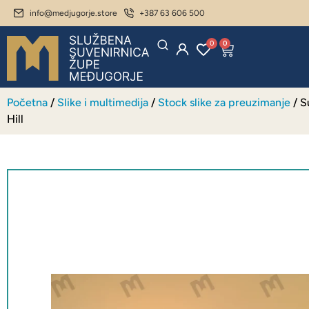
info@medjugorje.store
+387 63 606 500
0
0
Početna
/
Slike i multimedija
/
Stock slike za preuzimanje
/ S
Hill