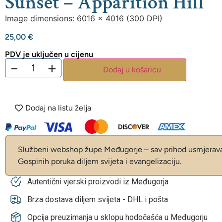
Sunset – Apparition Hill
Image dimensions: 6016 x 4016 (300 DPI)
25,00
€
PDV je uključen u cijenu
−
+
Dodaj u košaricu
Dodaj na listu želja
Službeni webshop župe Međugorje – sav prihod usmjerava 
Gospinih poruka diljem svijeta i evangelizaciju.
Autentični vjerski proizvodi iz Međugorja
Brza dostava diljem svijeta - DHL i pošta
Opcija preuzimanja u sklopu hodočašća u Međugorju