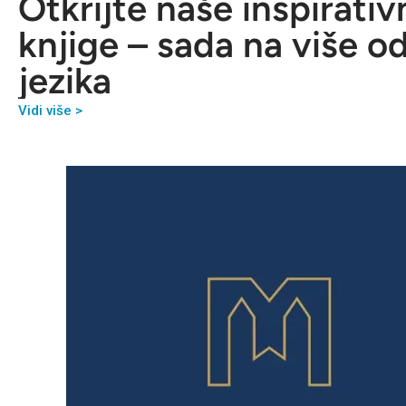
Otkrijte naše inspirativ
knjige – sada na više o
jezika
Vidi više >