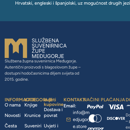
Hrvatski, engleski i španjolski, uz mogućnost drugih jez
Službena župna suvenirnica Međugorje.
Autentični proizvodi s blagoslovom župe –
dostupni hodočasnicima diljem svijeta od
2015. godine.
INFORMACIJE
KATEGORIJE
uvjeti
KONTAKT
NAČINI PLAĆANJA
D
kupovine
O nama
Knjige
Email:
Dostava i
info@m
Novosti
Krunice
povrat
Do
edjugorj
– 
Česta
Suveniri
Uvjeti i
e.store
ex