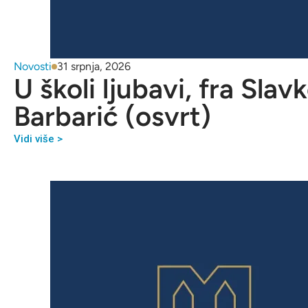
Novosti
31 srpnja, 2026
U školi ljubavi, fra Slav
Barbarić (osvrt)
Vidi više >