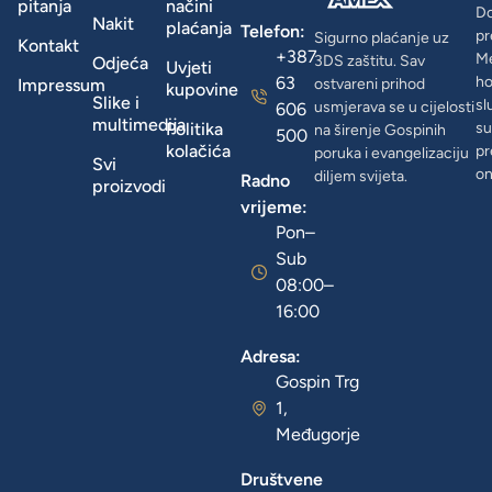
pitanja
načini
D
Nakit
plaćanja
Telefon:
pr
Sigurno plaćanje uz
Kontakt
+387
Me
3DS zaštitu. Sav
Odjeća
Uvjeti
63
ho
Impressum
ostvareni prihod
kupovine
Slike i
sl
usmjerava se u cijelosti
606
multimedija
Politika
su
na širenje Gospinih
500
kolačića
pr
poruka i evangelizaciju
Svi
on
diljem svijeta.
Radno
proizvodi
vrijeme:
Pon–
Sub
08:00–
16:00
Adresa:
Gospin Trg
1,
Međugorje
Društvene