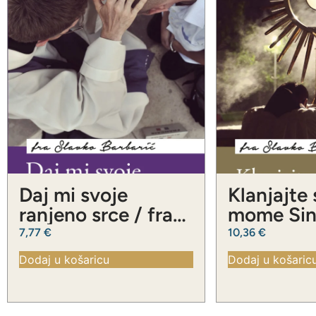
Daj mi svoje
Klanjajte
ranjeno srce / fra
mome Sinu
Slavko Barbarić
Slavko Ba
7,77
€
10,36
€
Dodaj u košaricu
Dodaj u košaric