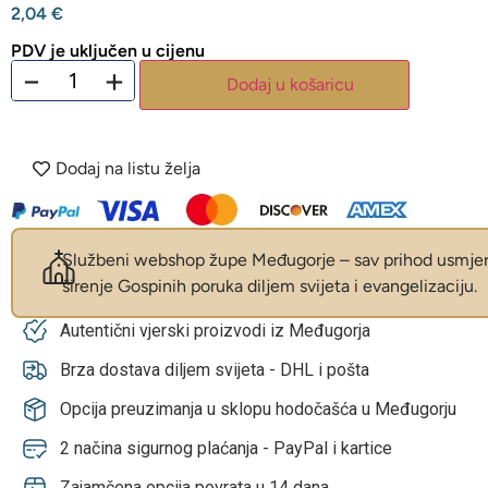
2,04
€
PDV je uključen u cijenu
−
+
Dodaj u košaricu
Dodaj na listu želja
Službeni webshop župe Međugorje – sav prihod usmjer
širenje Gospinih poruka diljem svijeta i evangelizaciju.
Autentični vjerski proizvodi iz Međugorja
Brza dostava diljem svijeta - DHL i pošta
Opcija preuzimanja u sklopu hodočašća u Međugorju
2 načina sigurnog plaćanja - PayPal i kartice
Zajamčena opcija povrata u 14 dana