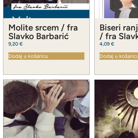
Molite srcem / fra
Biseri ran
Slavko Barbarić
/ fra Slav
Barbarić
9,20
€
4,09
€
Dodaj u košaricu
Dodaj u košaric