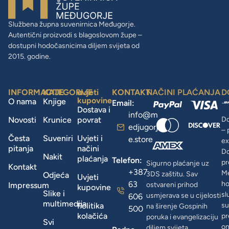
Službena župna suvenirnica Međugorje.
Autentični proizvodi s blagoslovom župe –
dostupni hodočasnicima diljem svijeta od
2015. godine.
INFORMACIJE
KATEGORIJE
uvjeti
KONTAKT
NAČINI PLAĆANJA
D
kupovine
O nama
Knjige
Email:
Dostava i
info@m
Novosti
Krunice
povrat
Do
edjugorj
– 
Česta
Suveniri
Uvjeti i
e.store
ex
pitanja
načini
D
Nakit
plaćanja
Telefon:
pr
Sigurno plaćanje uz
Kontakt
+387
Me
3DS zaštitu. Sav
Odjeća
Uvjeti
63
ho
Impressum
ostvareni prihod
kupovine
Slike i
sl
usmjerava se u cijelosti
606
multimedija
Politika
su
na širenje Gospinih
500
kolačića
pr
poruka i evangelizaciju
Svi
on
diljem svijeta.