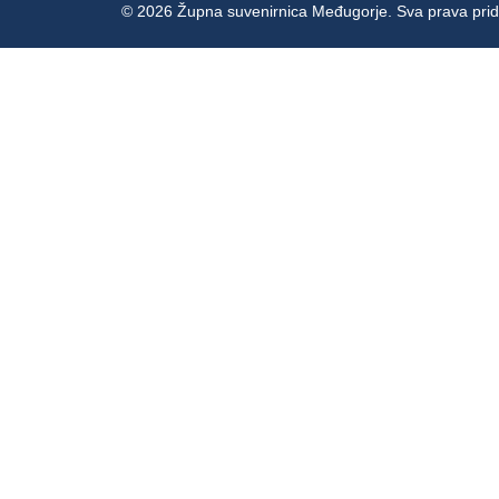
© 2026 Župna suvenirnica Međugorje. Sva prava prid