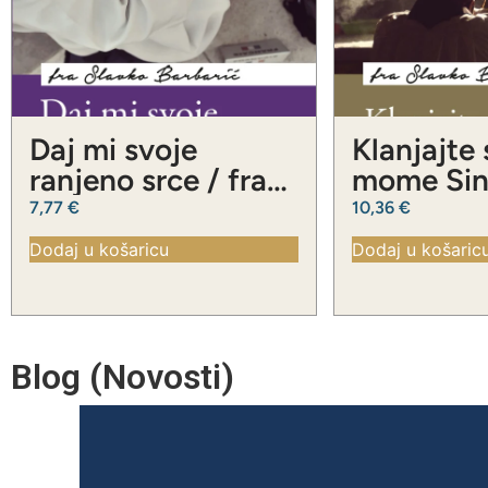
Daj mi svoje
Klanjajte
ranjeno srce / fra
mome Sinu
Slavko Barbarić
Slavko Ba
7,77
€
10,36
€
Dodaj u košaricu
Dodaj u košaric
Blog (Novosti)