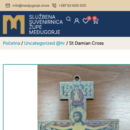
info@medjugorje.store
+387 63 606 500
0
0
Početna
/
Uncategorized @hr
/ St Damian Cross