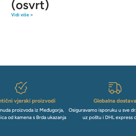
(osvrt)
Vidi više >
tični vjerski proizvodi
Globalna dostav
onuda proizvoda iz Međugorja,
Osiguravamo isporuku u sve drž
ica od kamena s Brda ukazanja
uz poštu i DHL express 