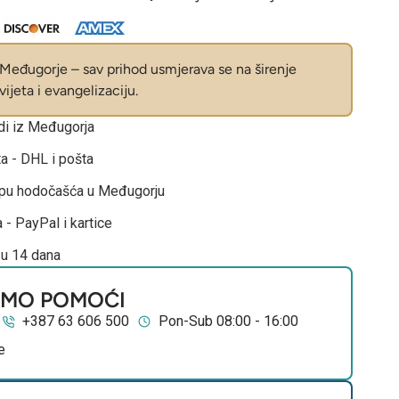
eđugorje – sav prihod usmjerava se na širenje
ijeta i evangelizaciju.
odi iz Međugorja
ta - DHL i pošta
opu hodočašća u Međugorju
 - PayPal i kartice
 u 14 dana
EMO POMOĆI
+387 63 606 500
Pon-Sub 08:00 - 16:00
e