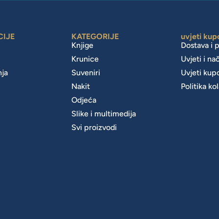
CIJE
KATEGORIJE
uvjeti kup
Knjige
Dostava i 
Krunice
Uvjeti i na
nja
Suveniri
Uvjeti kup
Nakit
Politika ko
m
Odjeća
Slike i multimedija
Svi proizvodi