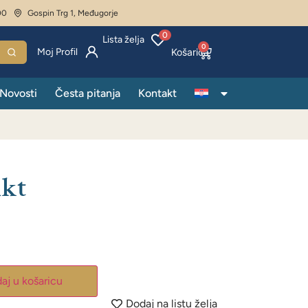
00
Gospin Trg 1, Međugorje
0
Lista želja
0
Moj Profil
Novosti
Česta pitanja
Kontakt
ikt
aj u košaricu
Dodaj na listu želja