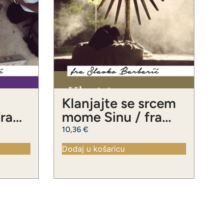
Klanjajte se srcem
fra
mome Sinu / fra
ć
Slavko Barbarić
10,36
€
Dodaj u košaricu