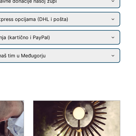
ravne donacije našoj župi
xpress opcijama (DHL i pošta)
ja (kartično i PayPal)
naš tim u Međugorju