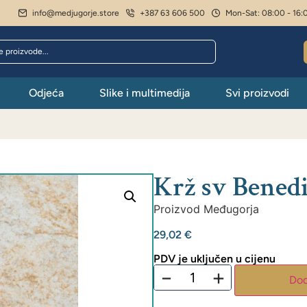
info@medjugorje.store
+387 63 606 500
Mon-Sat: 08:00 - 16:
Odjeća
Slike i multimedija
Svi proizvodi
Krž sv Bened
Proizvod Međugorja
29,02
€
PDV je uključen u cijenu
−
+
Dod