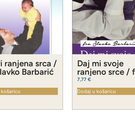
i ranjena srca /
Daj mi svoje
Slavko Barbarić
ranjeno srce / 
Slavko Barbari
7,77
€
 košaricu
Dodaj u košaricu