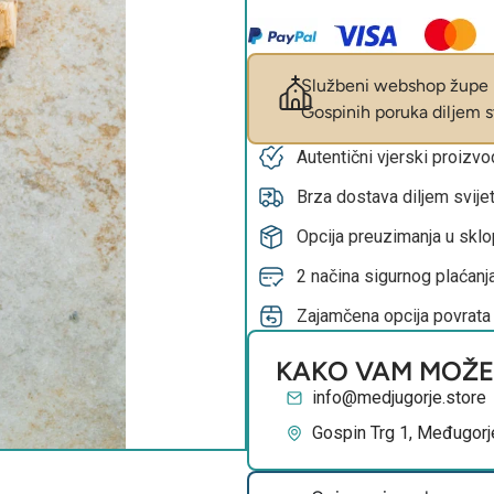
Službeni webshop župe M
Gospinih poruka diljem sv
Autentični vjerski proizv
Brza dostava diljem svije
Opcija preuzimanja u skl
2 načina sigurnog plaćanja
Zajamčena opcija povrata
KAKO VAM MOŽ
info@medjugorje.store
Gospin Trg 1, Međugorj