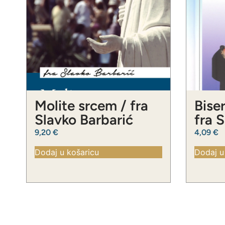
Molite srcem / fra
Biser
Slavko Barbarić
fra 
9,20
€
4,09
€
Dodaj u košaricu
Dodaj u