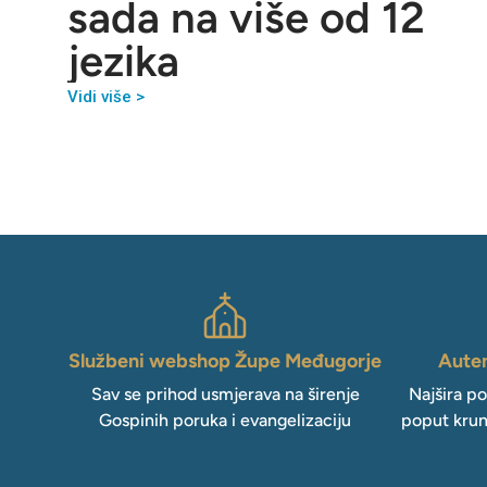
sada na više od 12
jezika
Vidi više >
Službeni webshop Župe Međugorje
Auten
Sav se prihod usmjerava na širenje
Najšira p
Gospinih poruka i evangelizaciju
poput krun