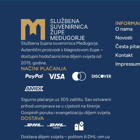
INFORMA
O nama
Novosti
Službena župna suvenirnica Međugorje.
Česta pita
Autentični proizvodi s blagoslovom župe –
Kontakt
dostupni hodočasnicima diljem svijeta od
2015. godine.
Impressu
NAČINI PLAĆANJA
Sigurno plaćanje uz 3DS zaštitu. Sav ostvareni
prihod usmjerava se u cijelosti na širenje
Gospinih poruka i evangelizaciju diljem svijeta.
DOSTAVA
Dostava diljem svijeta – poštom ili DHL-om uz