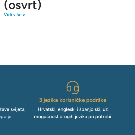
(osvrt)
Vidi više >
a
3 jezika korisničke podrške
ave svijeta,
Hrvatski, engleski i španjolski, uz
opcije
mogućnost drugih jezika po potrebi