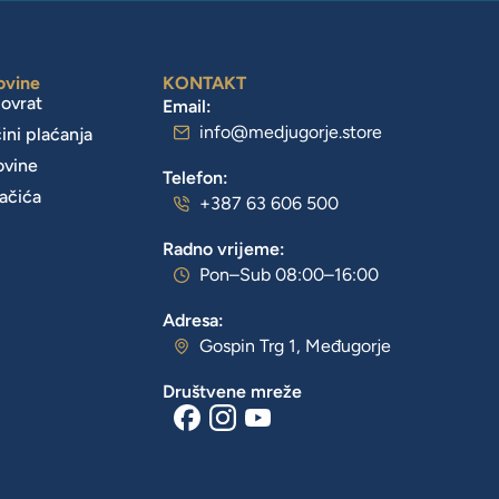
ovine
KONTAKT
povrat
Email:
info@medjugorje.store
čini plaćanja
ovine
Telefon:
lačića
+387 63 606 500
Radno vrijeme:
Pon–Sub 08:00–16:00
Adresa:
Gospin Trg 1, Međugorje
Društvene mreže