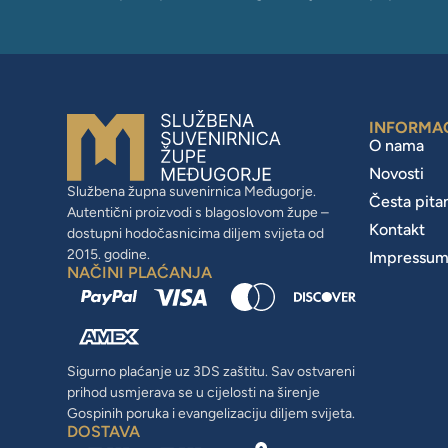
INFORMA
O nama
Novosti
Službena župna suvenirnica Međugorje.
Česta pita
Autentični proizvodi s blagoslovom župe –
Kontakt
dostupni hodočasnicima diljem svijeta od
2015. godine.
Impressu
NAČINI PLAĆANJA
Sigurno plaćanje uz 3DS zaštitu. Sav ostvareni
prihod usmjerava se u cijelosti na širenje
Gospinih poruka i evangelizaciju diljem svijeta.
DOSTAVA