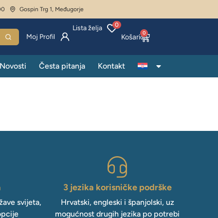
00
Gospin Trg 1, Međugorje
0
Lista želja
0
Moj Profil
Novosti
Česta pitanja
Kontakt
a
3 jezika korisničke podrške
ave svijeta,
Hrvatski, engleski i španjolski, uz
opcije
mogućnost drugih jezika po potrebi