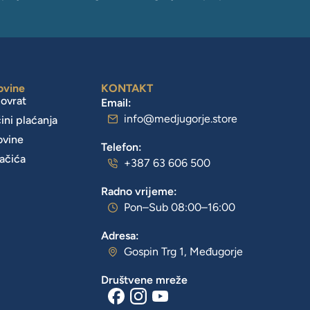
ovine
KONTAKT
povrat
Email:
info@medjugorje.store
čini plaćanja
ovine
Telefon:
lačića
+387 63 606 500
Radno vrijeme:
Pon–Sub 08:00–16:00
Adresa:
Gospin Trg 1, Međugorje
Društvene mreže