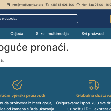
info@medjugorje.store
+387 63 606 500
Mon-Sat: 08:00 - 16:
Odjeća
Slike i multimedija
Svi proizvodi
moguće pronaći.
ta.
tični vjerski proizvodi
Globalna dostav
onuda proizvoda iz Međugorja,
Osiguravamo isporuku u sve drž
ica od kamena s Brda ukazanja
uz poštu i DHL express 