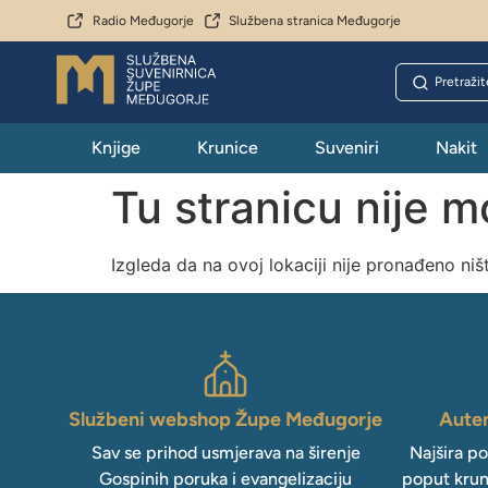
Radio Međugorje
Službena stranica Međugorje
Knjige
Krunice
Suveniri
Nakit
Tu stranicu nije 
Izgleda da na ovoj lokaciji nije pronađeno niš
Službeni webshop Župe Međugorje
Auten
Sav se prihod usmjerava na širenje
Najšira p
Gospinih poruka i evangelizaciju
poput krun