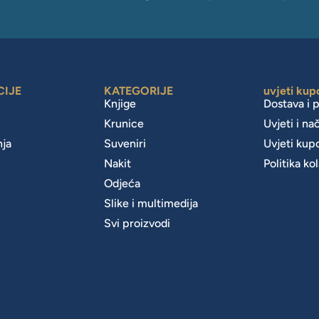
CIJE
KATEGORIJE
uvjeti kup
Knjige
Dostava i 
Krunice
Uvjeti i na
nja
Suveniri
Uvjeti kup
Nakit
Politika ko
m
Odjeća
Slike i multimedija
Svi proizvodi