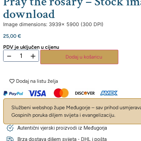
Pray the rosary – Stock im
download
Image dimensions: 3939x 5900 (300 DPI)
25,00
€
PDV je uključen u cijenu
−
+
Dodaj u košaricu
Dodaj na listu želja
Službeni webshop župe Međugorje – sav prihod usmjerava 
Gospinih poruka diljem svijeta i evangelizaciju.
Autentični vjerski proizvodi iz Međugorja
Brza dostava diljem svijeta - DHL i pošta