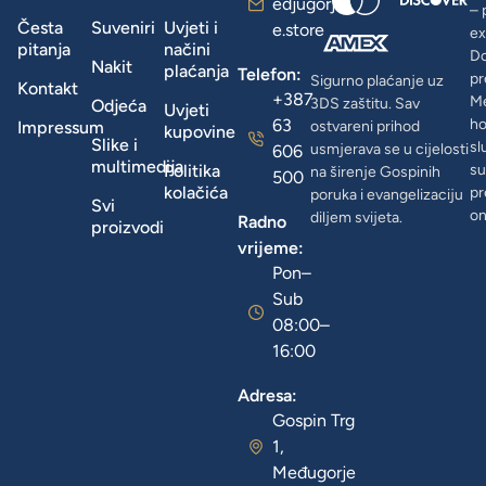
edjugorj
– 
Česta
Suveniri
Uvjeti i
e.store
ex
pitanja
načini
D
Nakit
plaćanja
Telefon:
pr
Sigurno plaćanje uz
Kontakt
+387
Me
3DS zaštitu. Sav
Odjeća
Uvjeti
63
ho
Impressum
ostvareni prihod
kupovine
Slike i
sl
usmjerava se u cijelosti
606
multimedija
Politika
su
na širenje Gospinih
500
kolačića
pr
poruka i evangelizaciju
Svi
on
diljem svijeta.
Radno
proizvodi
vrijeme:
Pon–
Sub
08:00–
16:00
Adresa:
Gospin Trg
1,
Međugorje