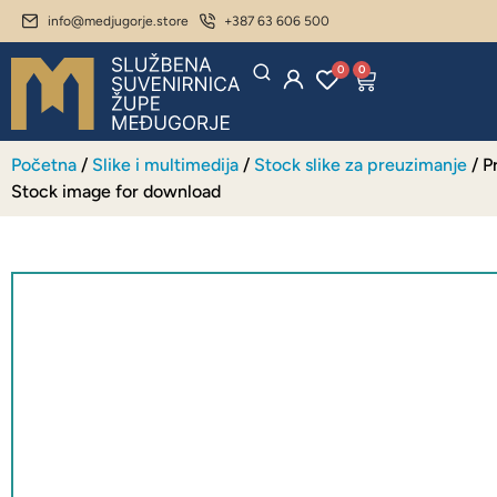
info@medjugorje.store
+387 63 606 500
0
0
Početna
/
Slike i multimedija
/
Stock slike za preuzimanje
/ P
Stock image for download