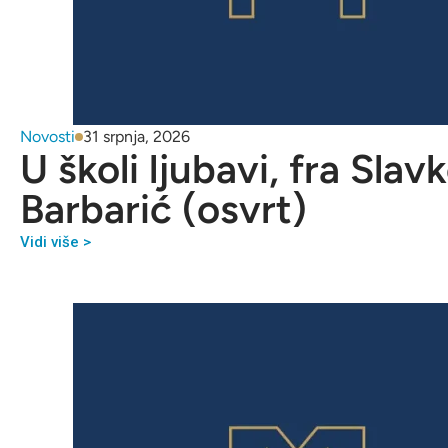
Novosti
31 srpnja, 2026
U školi ljubavi, fra Slav
Barbarić (osvrt)
Vidi više >