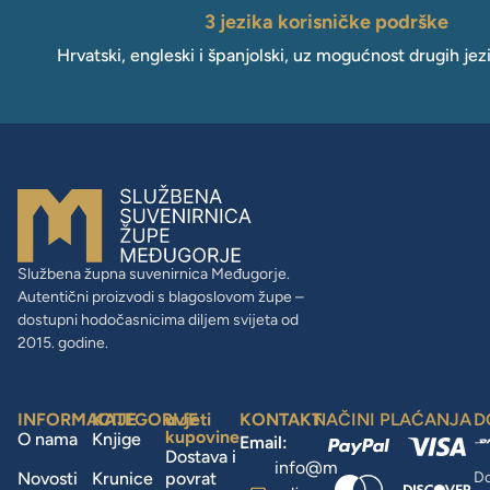
3 jezika korisničke podrške
Hrvatski, engleski i španjolski, uz mogućnost drugih jez
Službena župna suvenirnica Međugorje.
Autentični proizvodi s blagoslovom župe –
dostupni hodočasnicima diljem svijeta od
2015. godine.
INFORMACIJE
KATEGORIJE
uvjeti
KONTAKT
NAČINI PLAĆANJA
D
kupovine
O nama
Knjige
Email:
Dostava i
info@m
Novosti
Krunice
povrat
Do