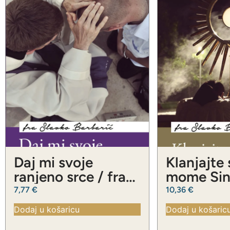
Daj mi svoje
Klanjajte
ranjeno srce / fra
mome Sinu
Slavko Barbarić
Slavko Ba
7,77
€
10,36
€
Dodaj u košaricu
Dodaj u košaric