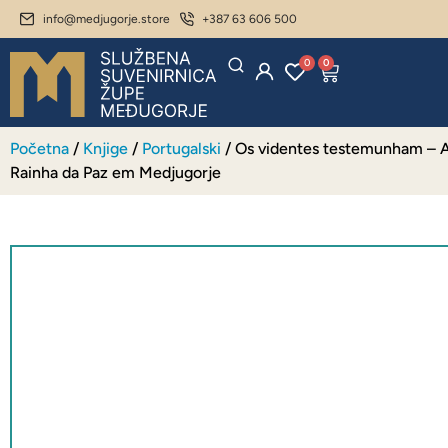
info@medjugorje.store
+387 63 606 500
0
0
Početna
/
Knjige
/
Portugalski
/ Os videntes testemunham –
Rainha da Paz em Medjugorje