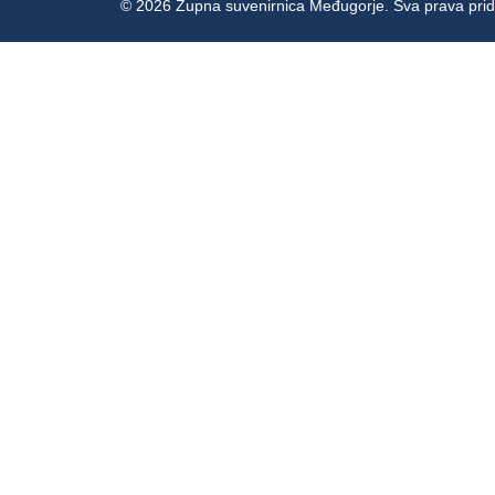
© 2026 Župna suvenirnica Međugorje. Sva prava prid