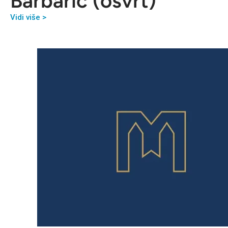
Barbarić (osvrt)
Vidi više >