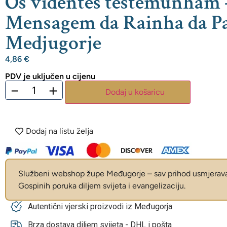
Os videntes testemunham 
Mensagem da Rainha da P
Medjugorje
4,86
€
PDV je uključen u cijenu
−
+
Dodaj u košaricu
Dodaj na listu želja
Službeni webshop župe Međugorje – sav prihod usmjerava 
Gospinih poruka diljem svijeta i evangelizaciju.
Autentični vjerski proizvodi iz Međugorja
Brza dostava diljem svijeta - DHL i pošta