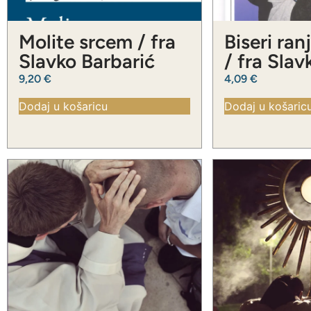
Molite srcem / fra
Biseri ran
Slavko Barbarić
/ fra Slav
Barbarić
9,20
€
4,09
€
Dodaj u košaricu
Dodaj u košaric