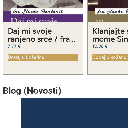
Daj mi svoje
Klanjajte
ranjeno srce / fra
mome Sinu
Slavko Barbarić
Slavko Ba
7,77
€
10,36
€
Dodaj u košaricu
Dodaj u košaric
Blog (Novosti)