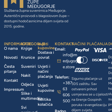
Službena župna suvenirnica Međugorje.
Autentični proizvodi s blagoslovom župe –
dostupni hodočasnicima diljem svijeta od
2015. godine.
INFORMACIJE
KATEGORIJE
uvjeti
KONTAKT
NAČINI PLAĆANJA
D
kupovine
O nama
Knjige
Email:
Dostava i
info@m
Novosti
Krunice
povrat
Do
edjugorj
– 
Česta
Suveniri
Uvjeti i
e.store
ex
pitanja
načini
D
Nakit
plaćanja
Telefon:
pr
Sigurno plaćanje uz
Kontakt
+387
Me
3DS zaštitu. Sav
Odjeća
Uvjeti
63
ho
Impressum
ostvareni prihod
kupovine
Slike i
sl
usmjerava se u cijelosti
606
multimedija
Politika
su
na širenje Gospinih
500
kolačića
pr
poruka i evangelizaciju
Svi
on
diljem svijeta.
Radno