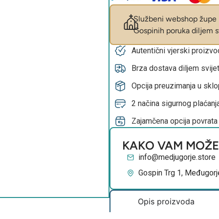
Službeni webshop župe M
Gospinih poruka diljem sv
Autentični vjerski proizv
Brza dostava diljem svije
Opcija preuzimanja u skl
2 načina sigurnog plaćanja
Zajamčena opcija povrata
KAKO VAM MOŽ
info@medjugorje.store
Gospin Trg 1, Međugorj
Opis proizvoda