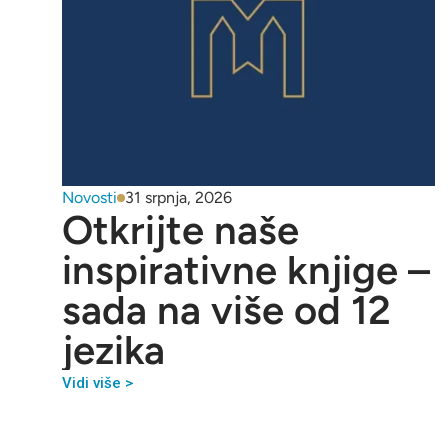
Novosti
31 srpnja, 2026
Otkrijte naše
inspirativne knjige –
sada na više od 12
jezika
Vidi više >