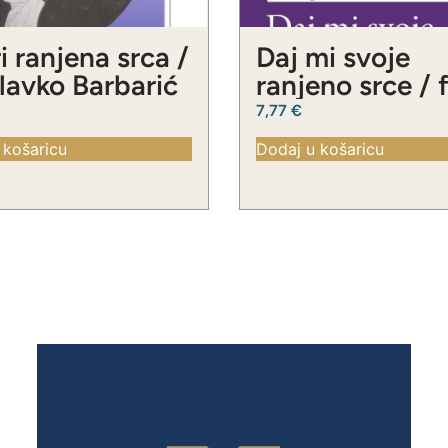
i ranjena srca /
Daj mi svoje
Slavko Barbarić
ranjeno srce / 
Slavko Barbari
7,77
€
 košaricu
Dodaj u košaricu