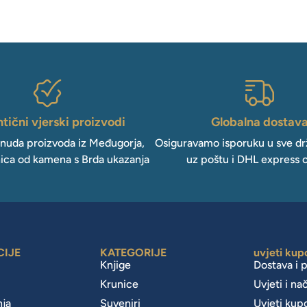
tični vjerski proizvodi
Globalna dostav
onuda proizvoda iz Međugorja,
Osiguravamo isporuku u sve drž
ica od kamena s Brda ukazanja
uz poštu i DHL express 
CIJE
KATEGORIJE
uvjeti kup
Knjige
Dostava i 
Krunice
Uvjeti i na
nja
Suveniri
Uvjeti kup