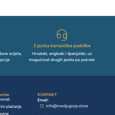
a
3 jezika korisničke podrške
ave svijeta,
Hrvatski, engleski i španjolski, uz
opcije
mogućnost drugih jezika po potrebi
ovine
KONTAKT
povrat
Email:
info@medjugorje.store
čini plaćanja
ovine