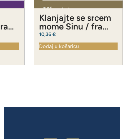
Klanjajte se srcem
fra
mome Sinu / fra
ć
Slavko Barbarić
10,36
€
Dodaj u košaricu