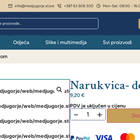
info@medjugorje.store
+387 63 606 500
Mon-Sat: 08:00 - 16:
Odjeća
Slike i multimedija
Svi proizvodi
auom
Narukvica- d
jugorje/web/medjugorje.store/public_html/wp-include
9,20
€
djugorje/web/medjugorje.store/public_html/wp-include
PDV je uključen u cijenu
−
+
Dod
jugorje/web/medjugorje.store/public_html/wp-include
djugorje/web/medjugorje.store/public_html/wp-include