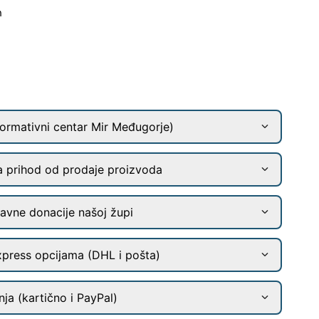
m
ormativni centar Mir Međugorje)
a prihod od prodaje proizvoda
ravne donacije našoj župi
xpress opcijama (DHL i pošta)
ja (kartično i PayPal)