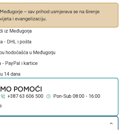
eđugorje – sav prihod usmjerava se na širenje
ijeta i evangelizaciju.
odi iz Međugorja
ta - DHL i pošta
opu hodočašća u Međugorju
 - PayPal i kartice
 u 14 dana
EMO POMOĆI
+387 63 606 500
Pon-Sub 08:00 - 16:00
e