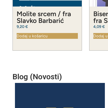
Molite srcem / fra
Biser
Slavko Barbarić
fra 
9,20
€
4,09
€
Dodaj u košaricu
Dodaj u
Blog (Novosti)