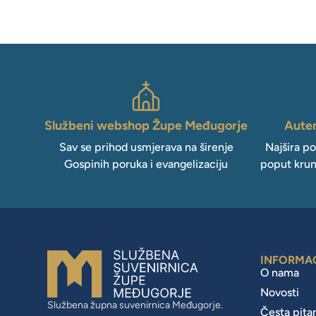
Službeni webshop Župe Međugorje
Auten
Sav se prihod usmjerava na širenje
Najšira p
Gospinih poruka i evangelizaciju
poput krun
INFORMA
O nama
Novosti
Službena župna suvenirnica Međugorje.
Česta pita