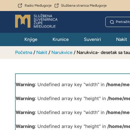
Radio Međugorje
Službena stranica Međugorje
Knjige
Krunice
Suveniri
Nakit
Početna
/
Nakit
/
Narukvice
/ Narukvica- desetak sa t
Warning
: Undefined array key "width" in
/home/med
Warning
: Undefined array key "height" in
/home/me
Warning
: Undefined array key "width" in
/home/med
Warning
: Undefined array key "height" in
/home/me