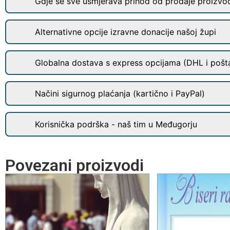
Gdje se sve usmjerava prihod od prodaje proizvo
Alternativne opcije izravne donacije našoj župi
Globalna dostava s express opcijama (DHL i pošt
Načini sigurnog plaćanja (kartično i PayPal)
Korisnička podrška - naš tim u Međugorju
Povezani proizvodi