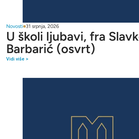
Novosti
31 srpnja, 2026
U školi ljubavi, fra Slav
Barbarić (osvrt)
Vidi više >