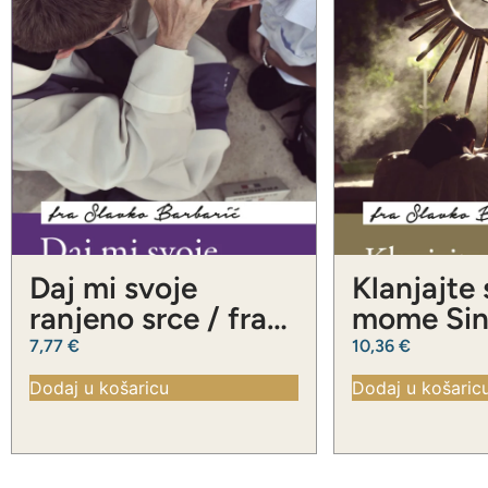
Daj mi svoje
Klanjajte
ranjeno srce / fra
mome Sinu
Slavko Barbarić
Slavko Ba
7,77
€
10,36
€
Dodaj u košaricu
Dodaj u košaric