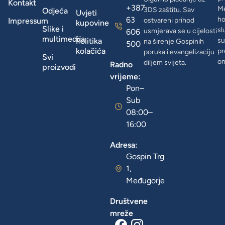
Kontakt
+387
Me
3DS zaštitu. Sav
Odjeća
Uvjeti
63
ho
Impressum
ostvareni prihod
kupovine
Slike i
sl
usmjerava se u cijelosti
606
multimedija
Politika
su
na širenje Gospinih
500
kolačića
pr
poruka i evangelizaciju
Svi
on
diljem svijeta.
Radno
proizvodi
vrijeme:
Pon–
Sub
08:00–
16:00
Adresa:
Gospin Trg
1,
Međugorje
Društvene
mreže