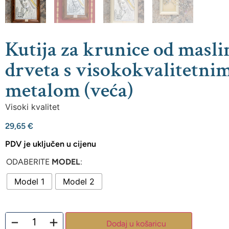
Kutija za krunice od masl
drveta s visokokvalitetni
metalom (veća)
Visoki kvalitet
29,65
€
PDV je uključen u cijenu
ODABERITE
MODEL
:
Model 1
Model 2
−
+
Dodaj u košaricu