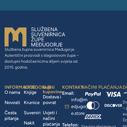
Službena župna suvenirnica Međugorje.
Autentični proizvodi s blagoslovom župe –
dostupni hodočasnicima diljem svijeta od
2015. godine.
INFORMACIJE
KATEGORIJE
uvjeti
KONTAKT
NAČINI PLAĆANJA
D
kupovine
O nama
Knjige
Email:
Dostava i
info@m
Novosti
Krunice
povrat
Do
edjugorj
– 
Česta
Suveniri
Uvjeti i
e.store
ex
pitanja
načini
D
Nakit
plaćanja
Telefon:
pr
Sigurno plaćanje uz