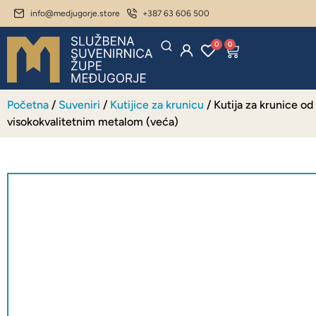
info@medjugorje.store
+387 63 606 500
0
0
Početna
/
Suveniri
/
Kutijice za krunicu
/ Kutija za krunice od
visokokvalitetnim metalom (veća)