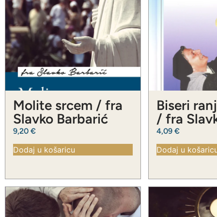
Molite srcem / fra
Biseri ran
Slavko Barbarić
/ fra Slav
Barbarić
9,20
€
4,09
€
Dodaj u košaricu
Dodaj u košaric