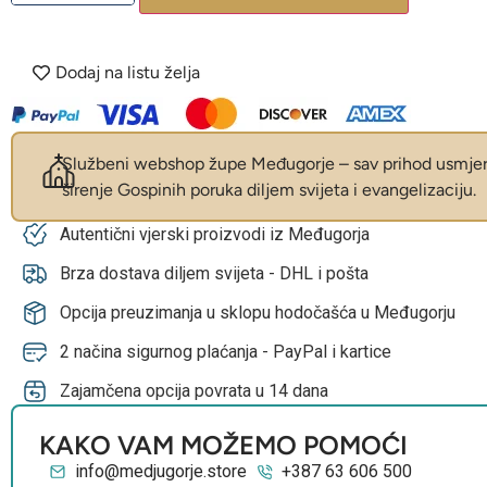
Dodaj na listu želja
Službeni webshop župe Međugorje – sav prihod usmjer
širenje Gospinih poruka diljem svijeta i evangelizaciju.
Autentični vjerski proizvodi iz Međugorja
Brza dostava diljem svijeta - DHL i pošta
Opcija preuzimanja u sklopu hodočašća u Međugorju
2 načina sigurnog plaćanja - PayPal i kartice
Zajamčena opcija povrata u 14 dana
KAKO VAM MOŽEMO POMOĆI
info@medjugorje.store
+387 63 606 500