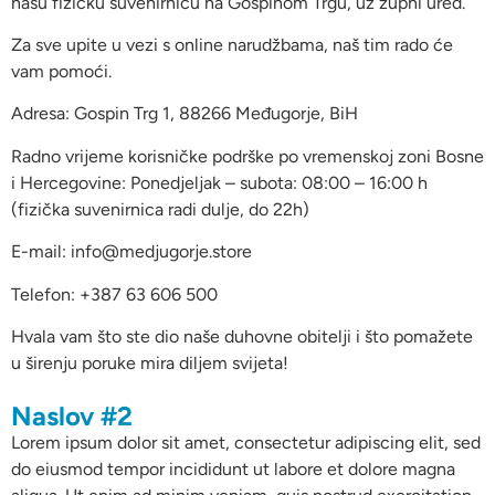
našu fizičku suvenirnicu na Gospinom Trgu, uz župni ured.
Za sve upite u vezi s online narudžbama, naš tim rado će
vam pomoći.
Adresa: Gospin Trg 1, 88266 Međugorje, BiH
Radno vrijeme korisničke podrške po vremenskoj zoni Bosne
i Hercegovine: Ponedjeljak – subota: 08:00 – 16:00 h
(fizička suvenirnica radi dulje, do 22h)
E-mail: info@medjugorje.store
Telefon: +387 63 606 500
Hvala vam što ste dio naše duhovne obitelji i što pomažete
u širenju poruke mira diljem svijeta!
Naslov #2
Lorem ipsum dolor sit amet, consectetur adipiscing elit, sed
do eiusmod tempor incididunt ut labore et dolore magna