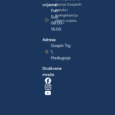
vrijeme:
širenje Gospinih
poruka i
Pon–
evangelizaciju
Sub
diljem svijeta.
08:00–
16:00
Adresa:
Gospin Trg
1,
Međugorje
Društvene
mreže