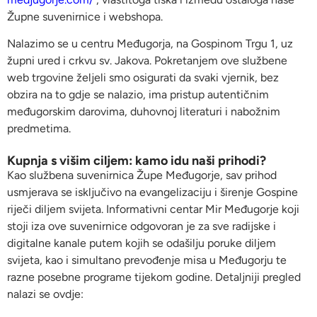
Župne suvenirnice i webshopa.
Nalazimo se u centru Međugorja, na Gospinom Trgu 1, uz
župni ured i crkvu sv. Jakova. Pokretanjem ove službene
web trgovine željeli smo osigurati da svaki vjernik, bez
obzira na to gdje se nalazio, ima pristup autentičnim
međugorskim darovima, duhovnoj literaturi i nabožnim
predmetima.
Kupnja s višim ciljem: kamo idu naši prihodi?
Kao službena suvenirnica Župe Međugorje, sav prihod
usmjerava se isključivo na evangelizaciju i širenje Gospine
riječi diljem svijeta. Informativni centar Mir Međugorje koji
stoji iza ove suvenirnice odgovoran je za sve radijske i
digitalne kanale putem kojih se odašilju poruke diljem
svijeta, kao i simultano prevođenje misa u Međugorju te
razne posebne programe tijekom godine. Detaljniji pregled
nalazi se ovdje: