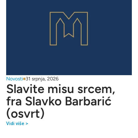
Novosti
31 srpnja, 2026
Slavite misu srcem,
fra Slavko Barbarić
(osvrt)
Vidi više >