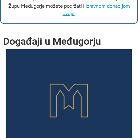
Župu Međugorje možete podržati i
izravnom donacijom
ovdje
.
Događaji u Međugorju