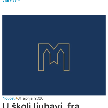
Vidi više >
Novosti
31 srpnja, 2026
U školi ljubavi, fra