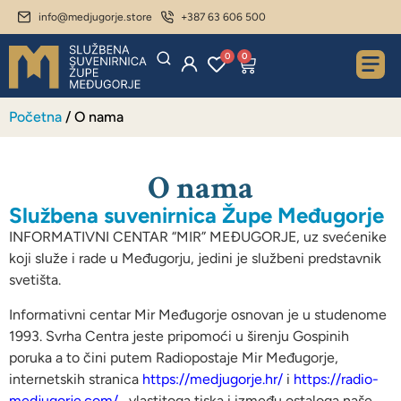
info@medjugorje.store
+387 63 606 500
0
0
Početna
/ O nama
O nama
Službena suvenirnica Župe Međugorje
INFORMATIVNI CENTAR “MIR” MEĐUGORJE, uz svećenike
koji služe i rade u Međugorju, jedini je službeni predstavnik
svetišta.
Informativni centar Mir Međugorje osnovan je u studenome
1993. Svrha Centra jeste pripomoći u širenju Gospinih
poruka a to čini putem Radiopostaje Mir Međugorje,
internetskih stranica
https://medjugorje.hr/
i
https://radio-
medjugorje.com/
, vlastitoga tiska i između ostaloga naše