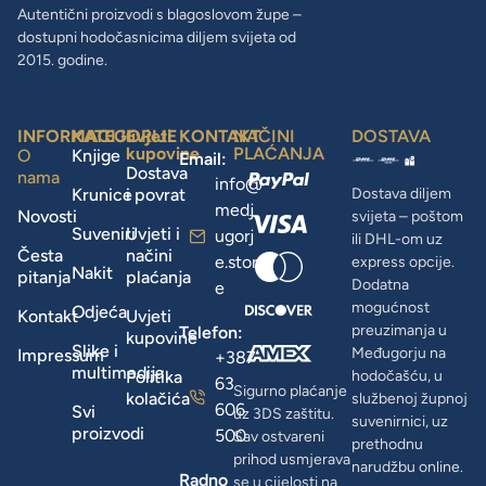
Autentični proizvodi s blagoslovom župe –
dostupni hodočasnicima diljem svijeta od
2015. godine.
INFORMACIJE
KATEGORIJE
uvjeti
KONTAKT
NAČINI
DOSTAVA
kupovine
PLAĆANJA
O
Knjige
Email:
Dostava
nama
info@
Krunice
i povrat
Dostava diljem
medj
Novosti
svijeta – poštom
Suveniri
Uvjeti i
ugorj
ili DHL-om uz
Česta
načini
e.stor
express opcije.
Nakit
pitanja
plaćanja
Dodatna
e
mogućnost
Odjeća
Kontakt
Uvjeti
preuzimanja u
Telefon:
kupovine
Slike i
Međugorju na
Impressum
+387
multimedija
Politika
hodočašću, u
63
Sigurno plaćanje
kolačića
službenoj župnoj
606
Svi
uz 3DS zaštitu.
suvenirnici, uz
proizvodi
500
Sav ostvareni
prethodnu
prihod usmjerava
narudžbu online.
Radno
se u cijelosti na