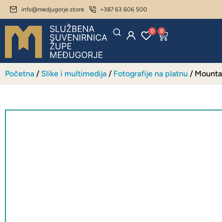
info@medjugorje.store
+387 63 606 500
0
0
Početna
/
Slike i multimedija
/
Fotografije na platnu
/ Mounta