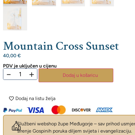
Mountain Cross Sunset
40,00
€
PDV je uključen u cijenu
−
+
Dodaj u košaricu
Dodaj na listu želja
Službeni webshop župe Međugorje – sav prihod usmjer
širenje Gospinih poruka diljem svijeta i evangelizaciju.