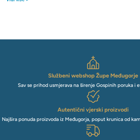
Službeni webshop Župe Međugorje
Sav se prihod usmjerava na širenje Gospinih poruka i e
Autentični vjerski proizvodi
Najšira ponuda proizvoda iz Međugorja, poput krunica od kam