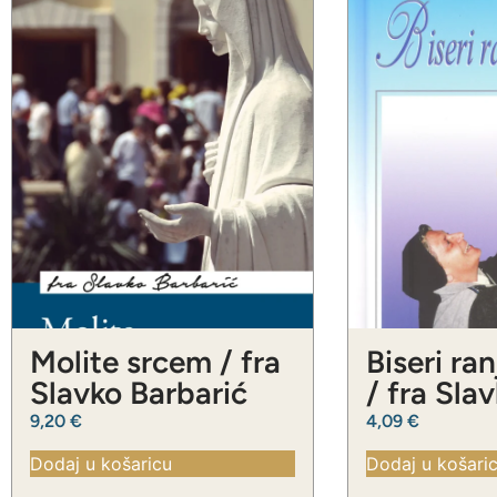
Molite srcem / fra
Biseri ra
Slavko Barbarić
/ fra Sla
Barbarić
9,20
€
4,09
€
Dodaj u košaricu
Dodaj u košari