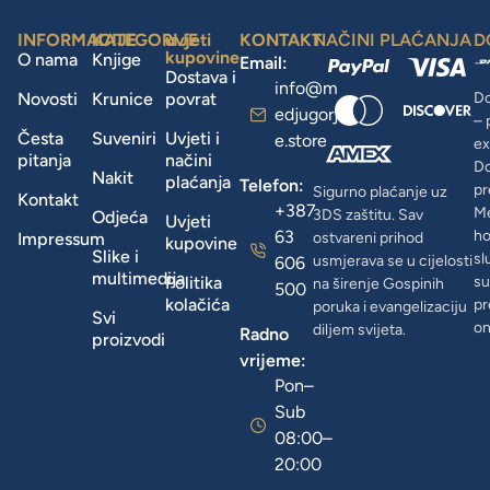
INFORMACIJE
KATEGORIJE
uvjeti
KONTAKT
NAČINI PLAĆANJA
D
kupovine
O nama
Knjige
Email:
Dostava i
info@m
Novosti
Krunice
povrat
Do
edjugorj
– 
Česta
Suveniri
Uvjeti i
e.store
ex
pitanja
načini
D
Nakit
plaćanja
Telefon:
pr
Sigurno plaćanje uz
Kontakt
+387
Me
3DS zaštitu. Sav
Odjeća
Uvjeti
63
ho
Impressum
ostvareni prihod
kupovine
Slike i
sl
usmjerava se u cijelosti
606
multimedija
Politika
su
na širenje Gospinih
500
kolačića
pr
poruka i evangelizaciju
Svi
on
diljem svijeta.
Radno
proizvodi
vrijeme:
Pon–
Sub
08:00–
20:00