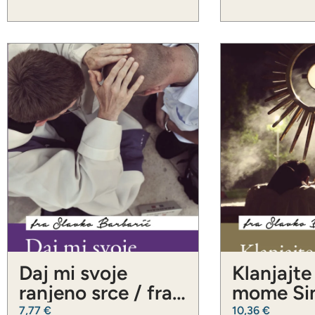
Daj mi svoje
Klanjajte
ranjeno srce / fra
mome Sin
Slavko Barbarić
Slavko Ba
7,77
€
10,36
€