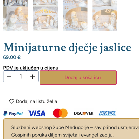
Minijaturne dječje jaslice
69,00
€
PDV je uključen u cijenu
−
+
Dodaj u košaricu
Dodaj na listu želja
Službeni webshop župe Međugorje – sav prihod usmjerava 
Gospinih poruka diljem svijeta i evangelizaciju.