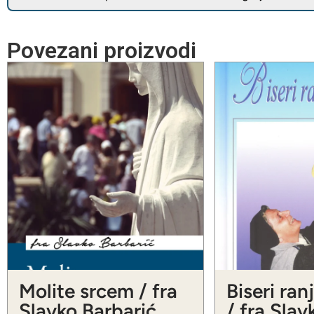
Povezani proizvodi
Molite srcem / fra
Biseri ran
Slavko Barbarić
/ fra Slav