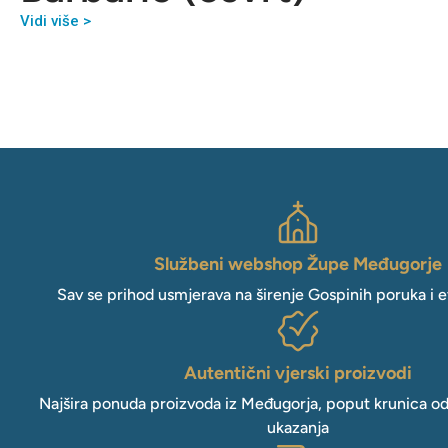
Vidi više >
Službeni webshop Župe Međugorje
Sav se prihod usmjerava na širenje Gospinih poruka i e
Autentični vjerski proizvodi
Najšira ponuda proizvoda iz Međugorja, poput krunica o
ukazanja