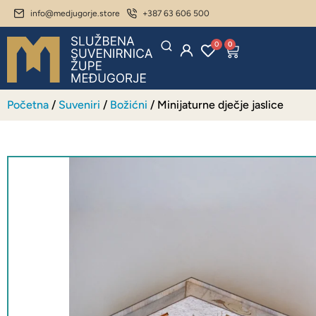
info@medjugorje.store
+387 63 606 500
0
0
Početna
/
Suveniri
/
Božićni
/ Minijaturne dječje jaslice