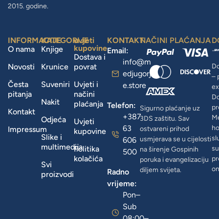
2015. godine.
INFORMACIJE
KATEGORIJE
uvjeti
KONTAKT
NAČINI PLAĆANJA
D
kupovine
O nama
Knjige
Email:
Dostava i
info@m
Novosti
Krunice
povrat
Do
edjugorj
– 
Česta
Suveniri
Uvjeti i
e.store
ex
pitanja
načini
D
Nakit
plaćanja
Telefon:
pr
Sigurno plaćanje uz
Kontakt
+387
Me
3DS zaštitu. Sav
Odjeća
Uvjeti
63
ho
Impressum
ostvareni prihod
kupovine
Slike i
sl
usmjerava se u cijelosti
606
multimedija
Politika
su
na širenje Gospinih
500
kolačića
pr
poruka i evangelizaciju
Svi
on
diljem svijeta.
Radno
proizvodi
vrijeme:
Pon–
Sub
08:00–