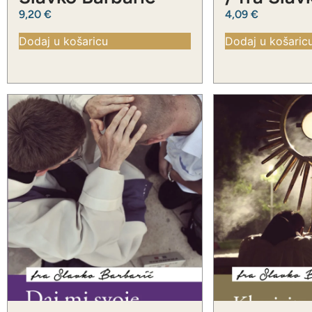
Barbarić
9,20
€
4,09
€
Dodaj u košaricu
Dodaj u košaric