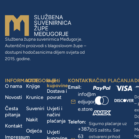
Službena župna suvenirnica Međugorje.
Autentični proizvodi s blagoslovom župe –
dostupni hodočasnicima diljem svijeta od
2015. godine.
INFORMACIJE
KATEGORIJE
uvjeti
KONTAKT
NAČINI PLAĆANJA
D
kupovine
O nama
Knjige
Email:
Dostava i
info@m
Novosti
Krunice
povrat
Do
edjugorj
– 
Česta
Suveniri
Uvjeti i
e.store
ex
pitanja
načini
D
Nakit
plaćanja
Telefon:
pr
Sigurno plaćanje uz
Kontakt
+387
Me
3DS zaštitu. Sav
Odjeća
Uvjeti
63
ho
Impressum
ostvareni prihod
kupovine