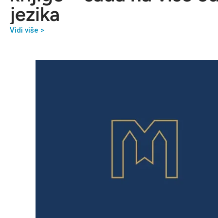
jezika
Vidi više >