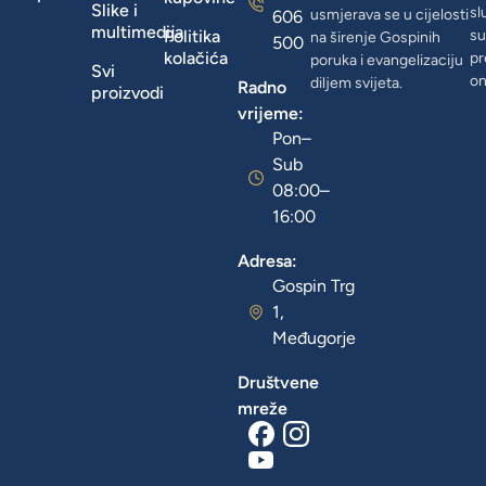
Slike i
sl
usmjerava se u cijelosti
606
multimedija
Politika
su
na širenje Gospinih
500
kolačića
pr
poruka i evangelizaciju
Svi
on
diljem svijeta.
Radno
proizvodi
vrijeme:
Pon–
Sub
08:00–
16:00
Adresa:
Gospin Trg
1,
Međugorje
Društvene
mreže