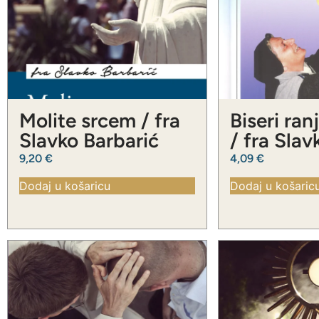
Molite srcem / fra
Biseri ran
Slavko Barbarić
/ fra Slav
Barbarić
9,20
€
4,09
€
Dodaj u košaricu
Dodaj u košaric