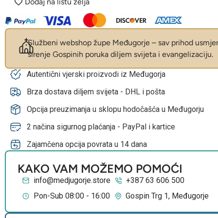
Dodaj na listu želja
Službeni webshop župe Međugorje – sav prihod usmjer
širenje Gospinih poruka diljem svijeta i evangelizaciju.
Autentični vjerski proizvodi iz Međugorja
Brza dostava diljem svijeta - DHL i pošta
Opcija preuzimanja u sklopu hodočašća u Međugorju
2 načina sigurnog plaćanja - PayPal i kartice
Zajamčena opcija povrata u 14 dana
KAKO VAM MOŽEMO POMOĆI
info@medjugorje.store
+387 63 606 500
Pon-Sub 08:00 - 16:00
Gospin Trg 1, Međugorje