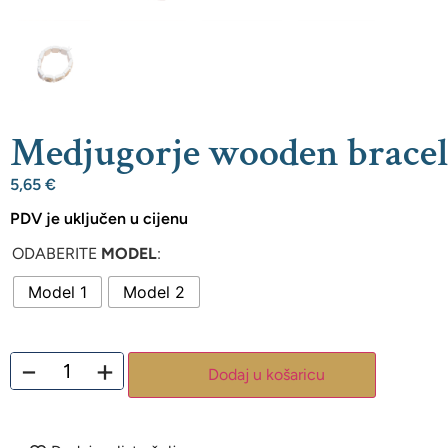
Medjugorje wooden bracel
5,65
€
PDV je uključen u cijenu
ODABERITE
MODEL
:
Model 1
Model 2
−
+
Dodaj u košaricu