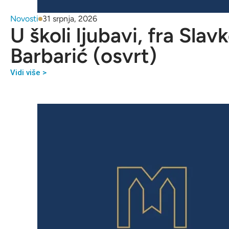
Novosti
31 srpnja, 2026
U školi ljubavi, fra Slav
Barbarić (osvrt)
Vidi više >