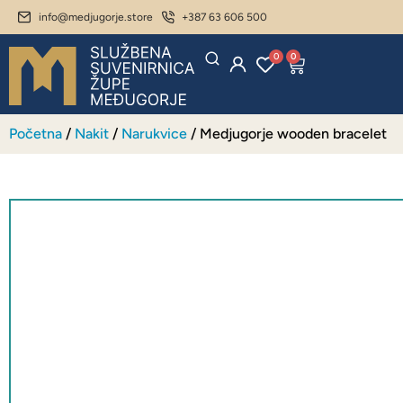
info@medjugorje.store
+387 63 606 500
0
0
Početna
/
Nakit
/
Narukvice
/ Medjugorje wooden bracelet