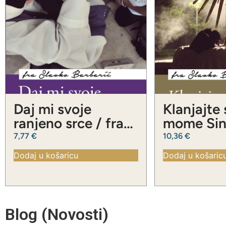
Daj mi svoje
Klanjajte
ranjeno srce / fra
mome Sinu
Slavko Barbarić
Slavko Ba
7,77
€
10,36
€
Dodaj u košaricu
Dodaj u košaric
Blog (Novosti)