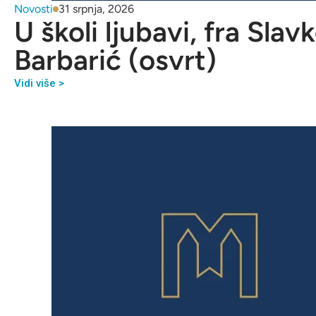
Novosti
31 srpnja, 2026
U školi ljubavi, fra Slav
Barbarić (osvrt)
Vidi više >