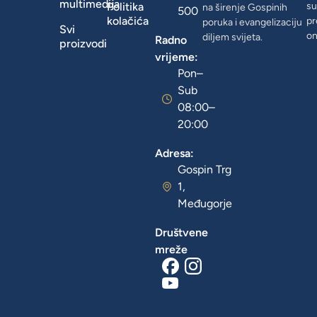
multimedija
Politika
su
na širenje Gospinih
500
kolačića
pr
poruka i evangelizaciju
Svi
on
diljem svijeta.
Radno
proizvodi
vrijeme:
Pon–
Sub
08:00–
20:00
Adresa:
Gospin Trg
1,
Međugorje
Društvene
mreže