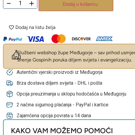
−
+
Dodaj u košaricu
Dodaj na listu želja
Službeni webshop župe Međugorje – sav prihod usmjer
širenje Gospinih poruka diljem svijeta i evangelizaciju.
Autentični vjerski proizvodi iz Međugorja
Brza dostava diljem svijeta - DHL i pošta
Opcija preuzimanja u sklopu hodočašća u Međugorju
2 načina sigurnog plaćanja - PayPal i kartice
Zajamčena opcija povrata u 14 dana
KAKO VAM MOŽEMO POMOĆI