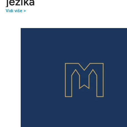
jezika
Vidi više >