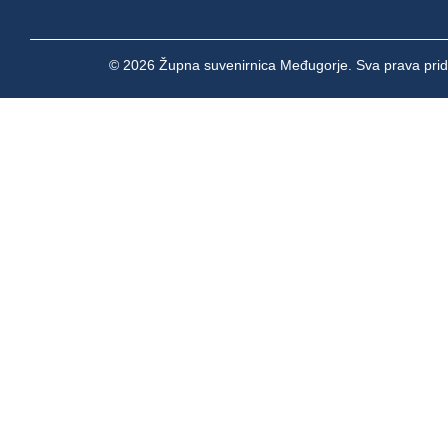
© 2026 Župna suvenirnica Međugorje. Sva prava prid