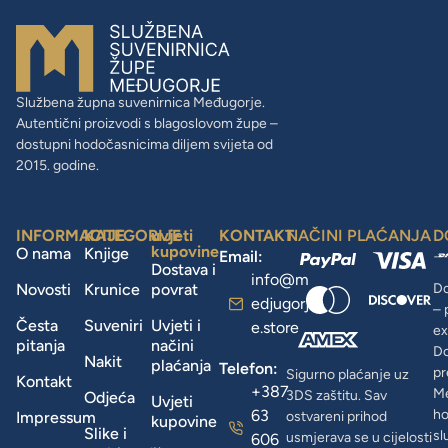
Službena župna suvenirnica Međugorje.
Autentični proizvodi s blagoslovom župe –
dostupni hodočasnicima diljem svijeta od
2015. godine.
INFORMACIJE
KATEGORIJE
uvjeti
KONTAKT
NAČINI PLAĆANJA
D
kupovine
O nama
Knjige
Email:
Dostava i
info@m
Novosti
Krunice
povrat
Do
edjugorj
– 
Česta
Suveniri
Uvjeti i
e.store
ex
pitanja
načini
D
Nakit
plaćanja
Telefon:
pr
Sigurno plaćanje uz
Kontakt
+387
Me
3DS zaštitu. Sav
Odjeća
Uvjeti
63
ho
Impressum
ostvareni prihod
kupovine
Slike i
sl
usmjerava se u cijelosti
606