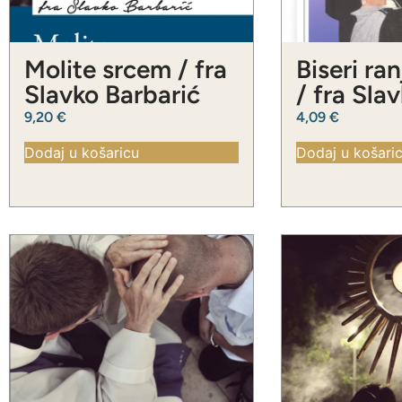
Molite srcem / fra
Biseri ra
Slavko Barbarić
/ fra Sla
Barbarić
9,20
€
4,09
€
Dodaj u košaricu
Dodaj u košari