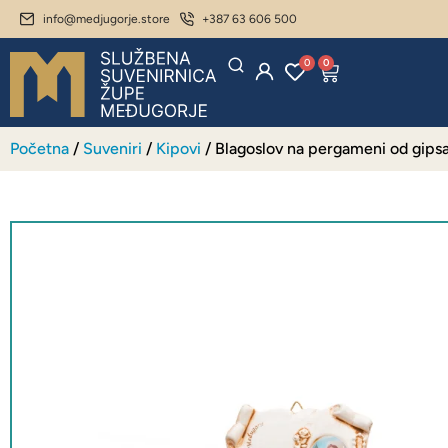
info@medjugorje.store
+387 63 606 500
0
0
Početna
/
Suveniri
/
Kipovi
/ Blagoslov na pergameni od gips