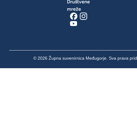
Društvene
mreže
© 2026 Župna suvenirnica Međugorje. Sva prava prid