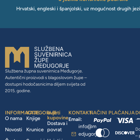
Hrvatski, engleski i španjolski, uz mogućnost drugih jez
Službena župna suvenirnica Međugorje.
Autentični proizvodi s blagoslovom župe –
dostupni hodočasnicima diljem svijeta od
2015. godine.
INFORMACIJE
KATEGORIJE
uvjeti
KONTAKT
NAČINI PLAĆANJA
D
kupovine
O nama
Knjige
Email:
Dostava i
info@m
Novosti
Krunice
povrat
Do
edjugorj
– 