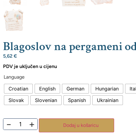
Blagoslov na pergameni od
5,62
€
PDV je uključen u cijenu
Language
Croatian
English
German
Hungarian
Ita
Slovak
Slovenian
Spanish
Ukrainian
−
+
Dodaj u košaricu