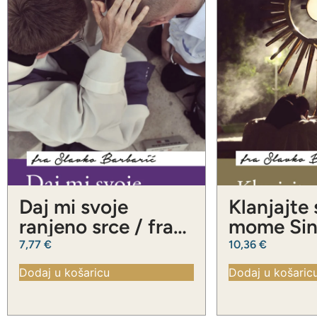
Daj mi svoje
Klanjajte
ranjeno srce / fra
mome Sinu
Slavko Barbarić
Slavko Ba
7,77
€
10,36
€
Dodaj u košaricu
Dodaj u košaric