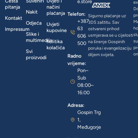
Česta
Suveniri
Uvjeti i
e.store
ex
pitanja
načini
D
Nakit
plaćanja
Telefon:
pr
Sigurno plaćanje uz
Kontakt
+387
Me
3DS zaštitu. Sav
Odjeća
Uvjeti
63
ho
Impressum
ostvareni prihod
kupovine
Slike i
sl
usmjerava se u cijelosti
606
multimedija
Politika
su
na širenje Gospinih
500
kolačića
pr
poruka i evangelizaciju
Svi
on
diljem svijeta.
Radno
proizvodi
vrijeme:
Pon–
Sub
08:00–
16:00
Adresa:
Gospin Trg
1,
Međugorje