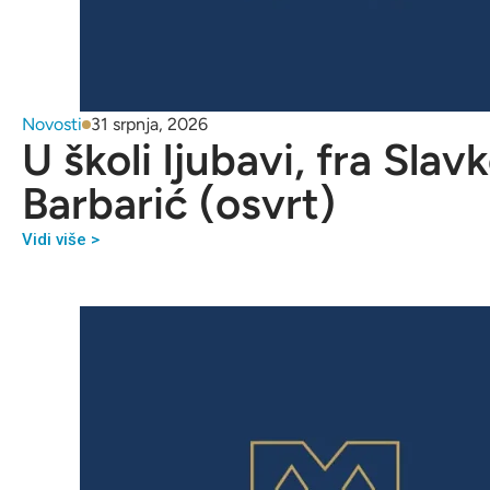
Novosti
31 srpnja, 2026
U školi ljubavi, fra Slav
Barbarić (osvrt)
Vidi više >