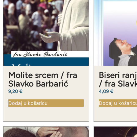
Molite srcem / fra
Biseri ran
Slavko Barbarić
/ fra Slav
Barbarić
9,20
€
4,09
€
Dodaj u košaricu
Dodaj u košaric