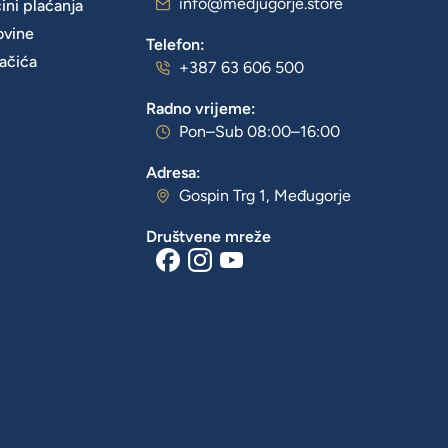
info@medjugorje.store
čini plaćanja
ovine
Telefon:
lačića
+387 63 606 500
Radno vrijeme:
Pon–Sub 08:00–16:00
Adresa:
Gospin Trg 1, Međugorje
Društvene mreže