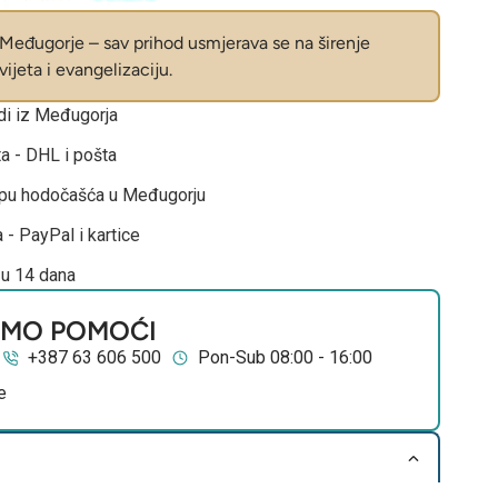
eđugorje – sav prihod usmjerava se na širenje
ijeta i evangelizaciju.
odi iz Međugorja
ta - DHL i pošta
opu hodočašća u Međugorju
 - PayPal i kartice
 u 14 dana
EMO POMOĆI
+387 63 606 500
Pon-Sub 08:00 - 16:00
e