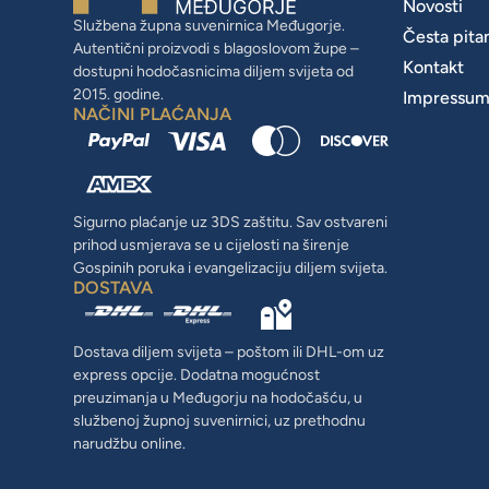
Novosti
Službena župna suvenirnica Međugorje.
Česta pita
Autentični proizvodi s blagoslovom župe –
Kontakt
dostupni hodočasnicima diljem svijeta od
2015. godine.
Impressu
NAČINI PLAĆANJA
Sigurno plaćanje uz 3DS zaštitu. Sav ostvareni
prihod usmjerava se u cijelosti na širenje
Gospinih poruka i evangelizaciju diljem svijeta.
DOSTAVA
Dostava diljem svijeta – poštom ili DHL-om uz
express opcije. Dodatna mogućnost
preuzimanja u Međugorju na hodočašću, u
službenoj župnoj suvenirnici, uz prethodnu
narudžbu online.