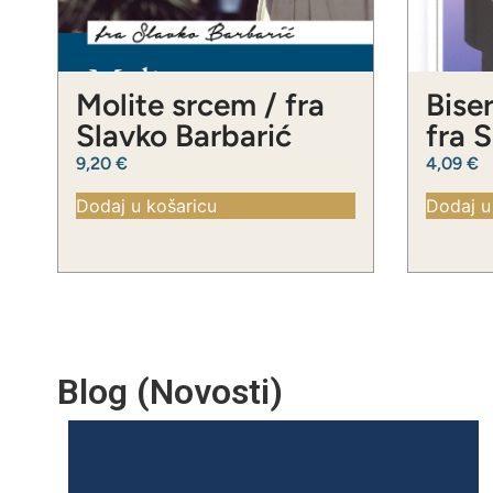
Molite srcem / fra
Biser
Slavko Barbarić
fra 
9,20
€
4,09
€
Dodaj u košaricu
Dodaj u
Blog (Novosti)