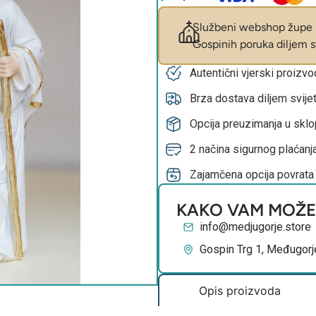
Službeni webshop župe M
Gospinih poruka diljem sv
Autentični vjerski proizv
Brza dostava diljem svije
Opcija preuzimanja u skl
2 načina sigurnog plaćanja
Zajamčena opcija povrata
KAKO VAM MOŽ
info@medjugorje.store
Gospin Trg 1, Međugorj
Opis proizvoda