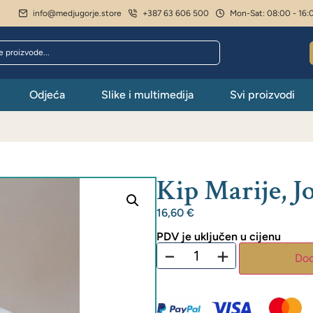
info@medjugorje.store
+387 63 606 500
Mon-Sat: 08:00 - 16:
Odjeća
Slike i multimedija
Svi proizvodi
Kip Marije, Jo
16,60
€
PDV je uključen u cijenu
−
+
Dod