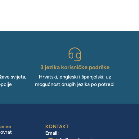
a
3 jezika korisničke podrške
ave svijeta,
Hrvatski, engleski i španjolski, uz
opcije
mogućnost drugih jezika po potrebi
ovine
KONTAKT
povrat
Email: