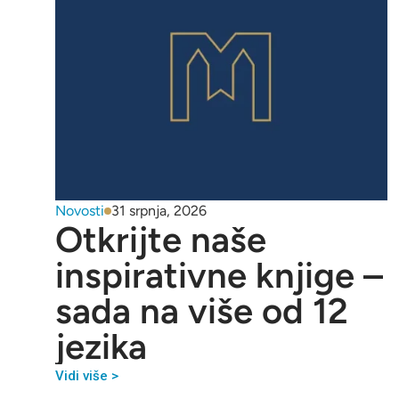
Novosti
31 srpnja, 2026
Otkrijte naše
inspirativne knjige –
sada na više od 12
jezika
Vidi više >