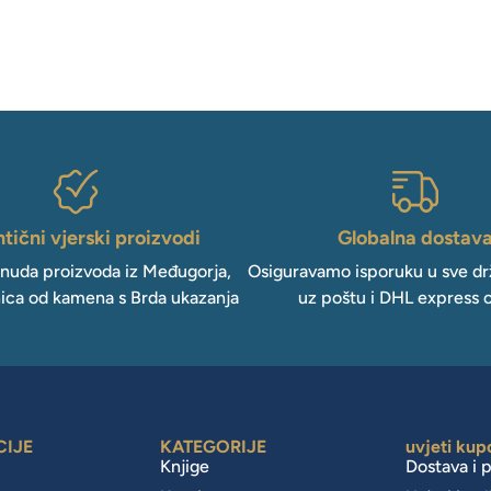
tični vjerski proizvodi
Globalna dostav
onuda proizvoda iz Međugorja,
Osiguravamo isporuku u sve drž
ica od kamena s Brda ukazanja
uz poštu i DHL express 
CIJE
KATEGORIJE
uvjeti kup
Knjige
Dostava i 