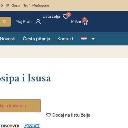
00
Gospin Trg 1, Međugorje
0
Lista želja
0
Moj Profil
Novosti
Česta pitanja
Kontakt
sipa i Isusa
aj u košaricu
Dodaj na listu želja