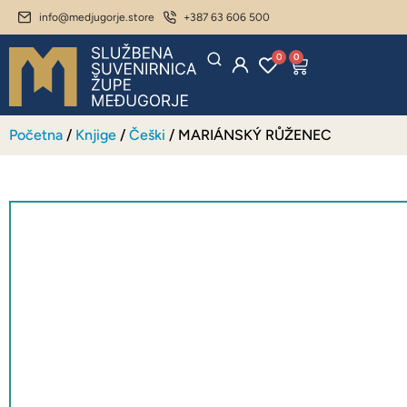
info@medjugorje.store
+387 63 606 500
0
0
Početna
/
Knjige
/
Češki
/ MARIÁNSKÝ RŮŽENEC