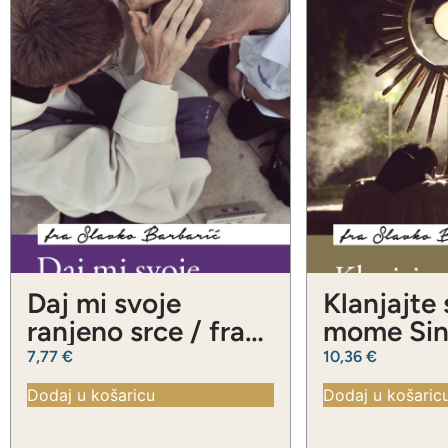
Daj mi svoje
Klanjajte
ranjeno srce / fra
mome Sinu
Slavko Barbarić
Slavko Ba
7,77
€
10,36
€
Dodaj u košaricu
Dodaj u košaric