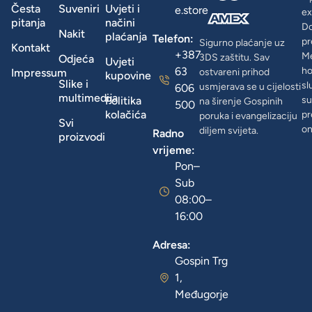
Česta
Suveniri
Uvjeti i
e.store
ex
pitanja
načini
D
Nakit
plaćanja
Telefon:
pr
Sigurno plaćanje uz
Kontakt
+387
Me
3DS zaštitu. Sav
Odjeća
Uvjeti
63
ho
Impressum
ostvareni prihod
kupovine
Slike i
sl
usmjerava se u cijelosti
606
multimedija
Politika
su
na širenje Gospinih
500
kolačića
pr
poruka i evangelizaciju
Svi
on
diljem svijeta.
Radno
proizvodi
vrijeme:
Pon–
Sub
08:00–
16:00
Adresa:
Gospin Trg
1,
Međugorje