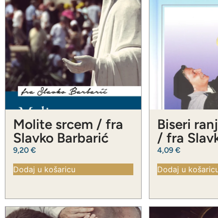
Molite srcem / fra
Biseri ran
Slavko Barbarić
/ fra Slav
Barbarić
9,20
€
4,09
€
Dodaj u košaricu
Dodaj u košaric