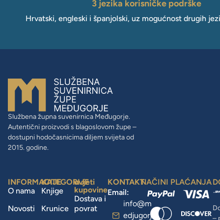
3 jezika korisničke podrške
Hrvatski, engleski i španjolski, uz mogućnost drugih jez
Službena župna suvenirnica Međugorje.
Autentični proizvodi s blagoslovom župe –
dostupni hodočasnicima diljem svijeta od
2015. godine.
INFORMACIJE
KATEGORIJE
uvjeti
KONTAKT
NAČINI PLAĆANJA
D
kupovine
O nama
Knjige
Email:
Dostava i
info@m
Novosti
Krunice
povrat
Do
edjugorj
– 