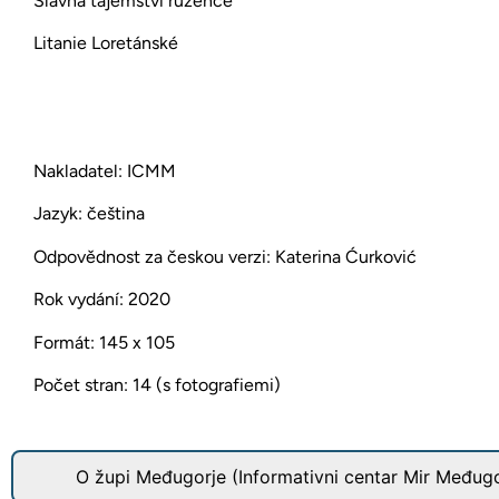
Slavná tajemství růžence
Litanie Loretánské
Nakladatel: ICMM
Jazyk: čeština
Odpovědnost za českou verzi: Katerina Ćurković
Rok vydání: 2020
Formát: 145 x 105
Počet stran: 14 (s fotografiemi)
O župi Međugorje (Informativni centar Mir Međugo