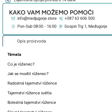
KAKO VAM MOŽEMO POMOĆI
info@medjugorje.store
+387 63 606 500
Pon-Sub 08:00 - 16:00
Gospin Trg 1, Međugorje
Opis proizvoda
Témata
Co je růženec?
Jak se modlit růženec?
Radostná tajemství růžence
Tajemství růžence světla
Bolestná tajemství růžence