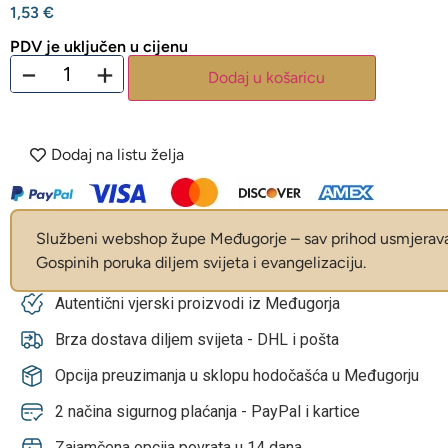
1,53
€
PDV je uključen u cijenu
−
+
Dodaj u košaricu
Dodaj na listu želja
Službeni webshop župe Međugorje – sav prihod usmjerava 
Gospinih poruka diljem svijeta i evangelizaciju.
Autentični vjerski proizvodi iz Međugorja
Brza dostava diljem svijeta - DHL i pošta
Opcija preuzimanja u sklopu hodočašća u Međugorju
2 načina sigurnog plaćanja - PayPal i kartice
Zajamčena opcija povrata u 14 dana