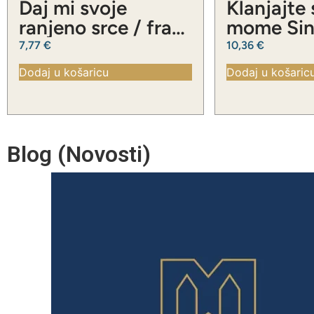
Daj mi svoje
Klanjajte
ranjeno srce / fra
mome Sinu
Slavko Barbarić
Slavko Ba
7,77
€
10,36
€
Dodaj u košaricu
Dodaj u košaric
Blog (Novosti)