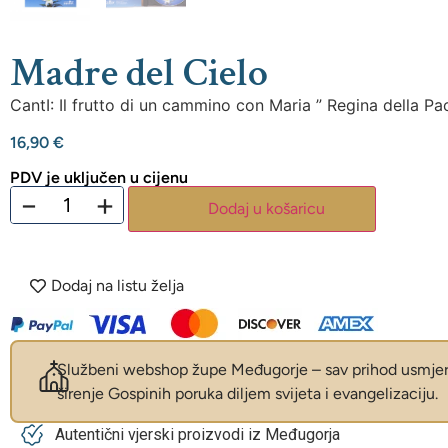
Madre del Cielo
CantI: Il frutto di un cammino con Maria ” Regina della Pa
16,90
€
PDV je uključen u cijenu
−
+
Dodaj u košaricu
Dodaj na listu želja
Službeni webshop župe Međugorje – sav prihod usmjer
širenje Gospinih poruka diljem svijeta i evangelizaciju.
Autentični vjerski proizvodi iz Međugorja