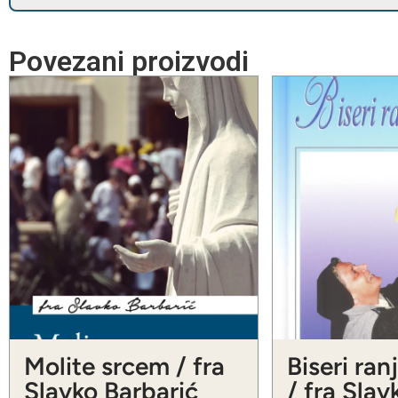
Povezani proizvodi
Molite srcem / fra
Biseri ran
Slavko Barbarić
/ fra Slav