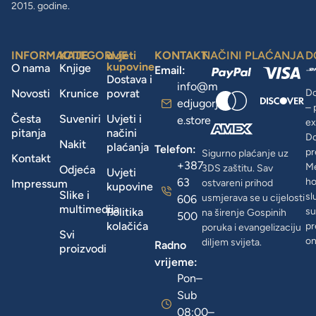
2015. godine.
INFORMACIJE
KATEGORIJE
uvjeti
KONTAKT
NAČINI PLAĆANJA
D
kupovine
O nama
Knjige
Email:
Dostava i
info@m
Novosti
Krunice
povrat
Do
edjugorj
– 
Česta
Suveniri
Uvjeti i
e.store
ex
pitanja
načini
D
Nakit
plaćanja
Telefon:
pr
Sigurno plaćanje uz
Kontakt
+387
Me
3DS zaštitu. Sav
Odjeća
Uvjeti
63
ho
Impressum
ostvareni prihod
kupovine
Slike i
sl
usmjerava se u cijelosti
606
multimedija
Politika
su
na širenje Gospinih
500
kolačića
pr
poruka i evangelizaciju
Svi
on
diljem svijeta.
Radno
proizvodi
vrijeme:
Pon–
Sub
08:00–