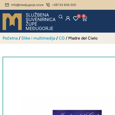
info@medjugorje.store
+387 63 606 500
0
0
Početna
/
Slike i multimedija
/
CD
/ Madre del Cielo