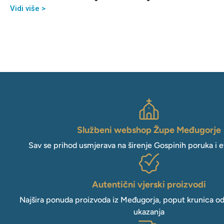
Vidi više >
Službeni webshop Župe Međugorje
Sav se prihod usmjerava na širenje Gospinih poruka i e
Autentični vjerski proizvodi
Najšira ponuda proizvoda iz Međugorja, poput krunica o
ukazanja