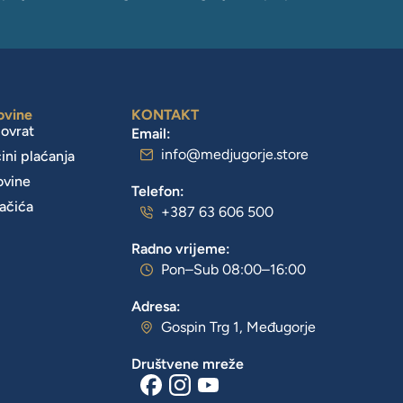
ovine
KONTAKT
povrat
Email:
info@medjugorje.store
čini plaćanja
ovine
Telefon:
lačića
+387 63 606 500
Radno vrijeme:
Pon–Sub 08:00–16:00
Adresa:
Gospin Trg 1, Međugorje
Društvene mreže