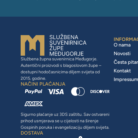
INFORMA
O nama
Novosti
Službena župna suvenirnica Međugorje.
Česta pita
Autentični proizvodi s blagoslovom župe –
Kontakt
dostupni hodočasnicima diljem svijeta od
2015. godine.
Impressu
NAČINI PLAĆANJA
Sigurno plaćanje uz 3DS zaštitu. Sav ostvareni
prihod usmjerava se u cijelosti na širenje
Gospinih poruka i evangelizaciju diljem svijeta.
DOSTAVA