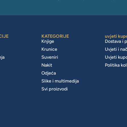
CIJE
KATEGORIJE
uvjeti kup
Knjige
Dostava i 
Krunice
Uvjeti i na
nja
Suveniri
Uvjeti kup
Nakit
Politika ko
m
Odjeća
Slike i multimedija
Svi proizvodi