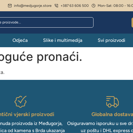
info@medjugorje.store
+387 63 606 500
Mon-Sat: 08:00 - 16:
Odjeća
Slike i multimedija
Svi proizvodi
moguće pronaći.
ta.
tični vjerski proizvodi
Globalna dostav
onuda proizvoda iz Međugorja,
Osiguravamo isporuku u sve drž
ica od kamena s Brda ukazanja
uz poštu i DHL express 