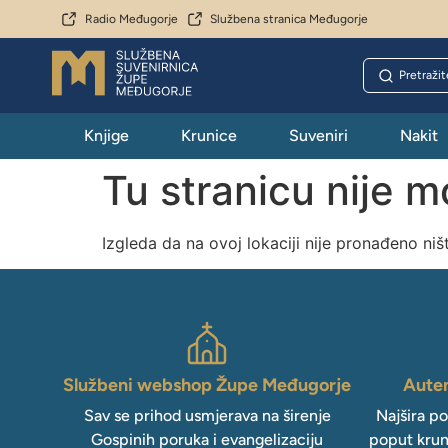
Radio Međugorje
Službena stranica Međugorje
Knjige
Krunice
Suveniri
Nakit
Tu stranicu nije 
Izgleda da na ovoj lokaciji nije pronađeno niš
Službeni webshop Župe Međugorje
Auten
Sav se prihod usmjerava na širenje
Najšira p
Gospinih poruka i evangelizaciju
poput krun