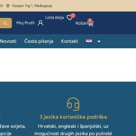
00
Gospin Trg 1, Međugorje
0
Lista želja
0
Moj Profil
Novosti
Česta pitanja
Kontakt
a
3 jezika korisničke podrške
ave svijeta,
Hrvatski, engleski i španjolski, uz
opcije
mogućnost drugih jezika po potrebi