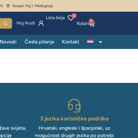
00
Gospin Trg 1, Međugorje
0
Lista želja
0
Moj Profil
Novosti
Česta pitanja
Kontakt
a
3 jezika korisničke podrške
ave svijeta,
Hrvatski, engleski i španjolski, uz
opcije
mogućnost drugih jezika po potrebi