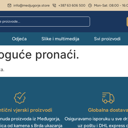
info@medjugorje.store
+387 63 606 500
Mon-Sat: 08:00 - 16:
Odjeća
Slike i multimedija
Svi proizvodi
moguće pronaći.
ta.
tični vjerski proizvodi
Globalna dostav
onuda proizvoda iz Međugorja,
Osiguravamo isporuku u sve drž
ica od kamena s Brda ukazanja
uz poštu i DHL express 