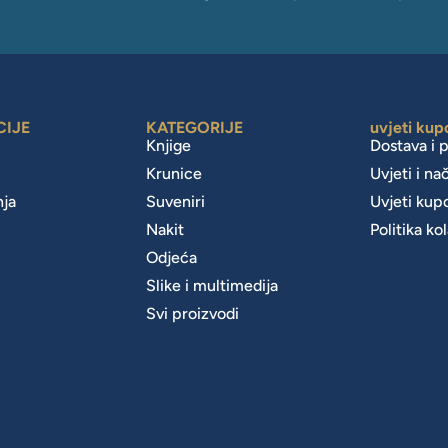
CIJE
KATEGORIJE
uvjeti kup
Knjige
Dostava i 
Krunice
Uvjeti i na
nja
Suveniri
Uvjeti kup
Nakit
Politika ko
m
Odjeća
Slike i multimedija
Svi proizvodi