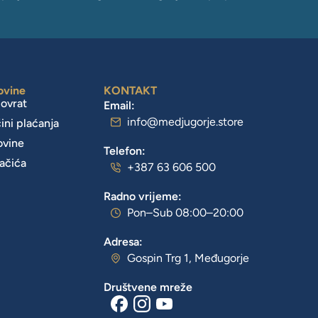
ovine
KONTAKT
povrat
Email:
info@medjugorje.store
čini plaćanja
ovine
Telefon:
lačića
+387 63 606 500
Radno vrijeme:
Pon–Sub 08:00–20:00
Adresa:
Gospin Trg 1, Međugorje
Društvene mreže