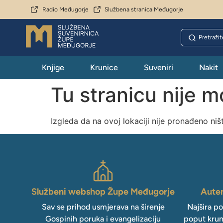
Radio Međugorje
Službena stranica Međugorje
Knjige
Krunice
Suveniri
Nakit
Tu stranicu nije 
Izgleda da na ovoj lokaciji nije pronađeno niš
Službeni webshop Župe Međugorje
Auten
Sav se prihod usmjerava na širenje
Najšira p
Gospinih poruka i evangelizaciju
poput krun