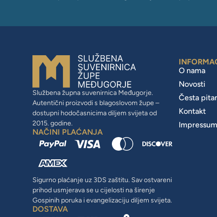
INFORMA
O nama
Novosti
Službena župna suvenirnica Međugorje.
Česta pita
Autentični proizvodi s blagoslovom župe –
Kontakt
dostupni hodočasnicima diljem svijeta od
2015. godine.
Impressu
NAČINI PLAĆANJA
Sigurno plaćanje uz 3DS zaštitu. Sav ostvareni
prihod usmjerava se u cijelosti na širenje
Gospinih poruka i evangelizaciju diljem svijeta.
DOSTAVA