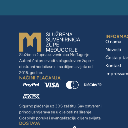
INFORMA
O nama
Novosti
Službena župna suvenirnica Međugorje.
Česta pita
Autentični proizvodi s blagoslovom župe –
Kontakt
dostupni hodočasnicima diljem svijeta od
2015. godine.
Impressu
NAČINI PLAĆANJA
Sigurno plaćanje uz 3DS zaštitu. Sav ostvareni
prihod usmjerava se u cijelosti na širenje
Gospinih poruka i evangelizaciju diljem svijeta.
DOSTAVA