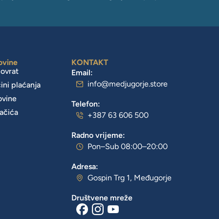
ovine
KONTAKT
povrat
Email:
info@medjugorje.store
čini plaćanja
ovine
Telefon:
lačića
+387 63 606 500
Radno vrijeme:
Pon–Sub 08:00–20:00
Adresa:
Gospin Trg 1, Međugorje
Društvene mreže