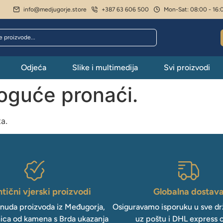
info@medjugorje.store
+387 63 606 500
Mon-Sat: 08:00 - 16:
Odjeća
Slike i multimedija
Svi proizvodi
moguće pronaći.
ta.
tični vjerski proizvodi
Globalna dostav
onuda proizvoda iz Međugorja,
Osiguravamo isporuku u sve drž
ica od kamena s Brda ukazanja
uz poštu i DHL express 