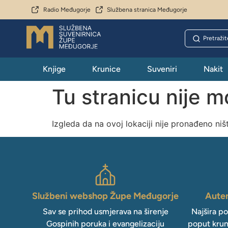
Radio Međugorje
Službena stranica Međugorje
Knjige
Krunice
Suveniri
Nakit
Tu stranicu nije 
Izgleda da na ovoj lokaciji nije pronađeno niš
Službeni webshop Župe Međugorje
Auten
Sav se prihod usmjerava na širenje
Najšira p
Gospinih poruka i evangelizaciju
poput krun