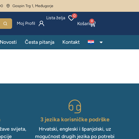
00
Gospin Trg 1, Međugorje
0
Lista želja
0
Moj Profil
Novosti
Česta pitanja
Kontakt
a
3 jezika korisničke podrške
ave svijeta,
Hrvatski, engleski i španjolski, uz
opcije
mogućnost drugih jezika po potrebi