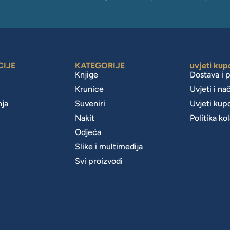
CIJE
KATEGORIJE
uvjeti kup
Knjige
Dostava i 
Krunice
Uvjeti i na
nja
Suveniri
Uvjeti kup
Nakit
Politika ko
m
Odjeća
Slike i multimedija
Svi proizvodi