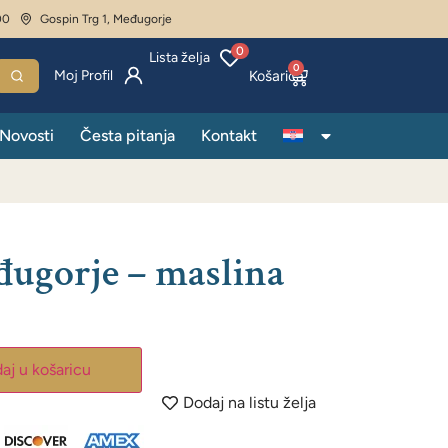
00
Gospin Trg 1, Međugorje
0
Lista želja
0
Moj Profil
Novosti
Česta pitanja
Kontakt
đugorje – maslina
aj u košaricu
Dodaj na listu želja