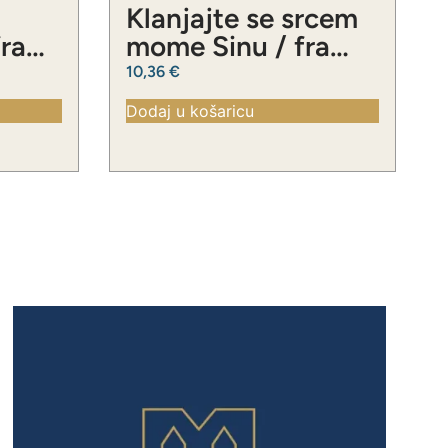
Klanjajte se srcem
fra
mome Sinu / fra
ć
Slavko Barbarić
10,36
€
Dodaj u košaricu