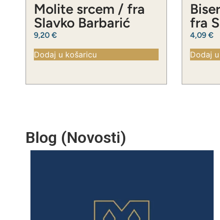
Molite srcem / fra
Biser
Slavko Barbarić
fra 
9,20
€
4,09
€
Dodaj u košaricu
Dodaj u
Blog (Novosti)