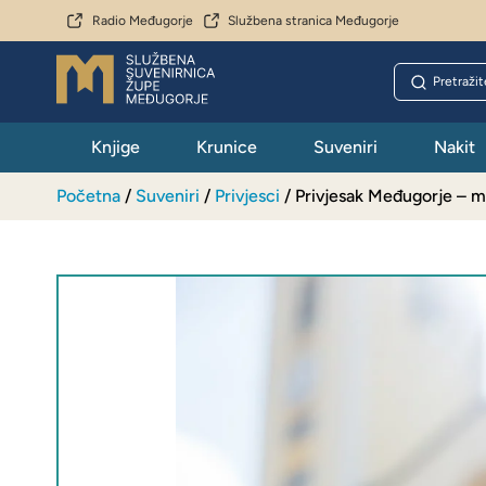
Radio Međugorje
Službena stranica Međugorje
Knjige
Krunice
Suveniri
Nakit
Početna
/
Suveniri
/
Privjesci
/ Privjesak Međugorje – m