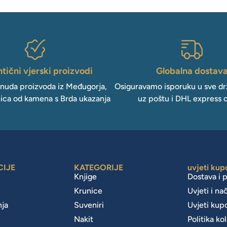
tični vjerski proizvodi
Globalna dostav
onuda proizvoda iz Međugorja,
Osiguravamo isporuku u sve drž
ica od kamena s Brda ukazanja
uz poštu i DHL express 
CIJE
KATEGORIJE
uvjeti kup
Knjige
Dostava i 
Krunice
Uvjeti i na
nja
Suveniri
Uvjeti kup
Nakit
Politika ko