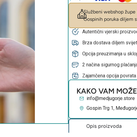
Službeni webshop župe M
Gospinih poruka diljem sv
Autentični vjerski proizv
Brza dostava diljem svije
Opcija preuzimanja u skl
2 načina sigurnog plaćanja
Zajamčena opcija povrata
KAKO VAM MOŽ
info@medjugorje.store
Gospin Trg 1, Međugorj
Opis proizvoda