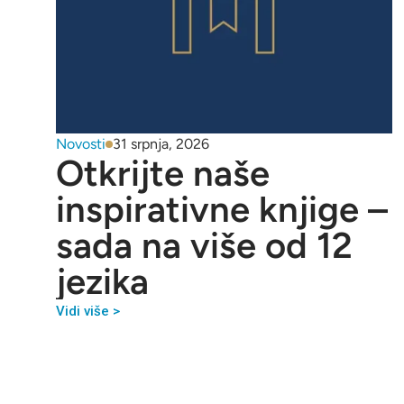
Novosti
31 srpnja, 2026
Otkrijte naše
inspirativne knjige –
sada na više od 12
jezika
Vidi više >