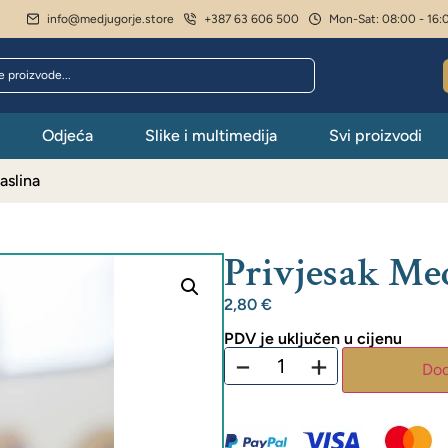
info@medjugorje.store
+387 63 606 500
Mon-Sat: 08:00 - 16:
Odjeća
Slike i multimedija
Svi proizvodi
aslina
Privjesak Me
2,80
€
PDV je uključen u cijenu
−
+
Dod