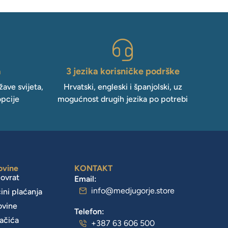
a
3 jezika korisničke podrške
ave svijeta,
Hrvatski, engleski i španjolski, uz
opcije
mogućnost drugih jezika po potrebi
ovine
KONTAKT
povrat
Email:
info@medjugorje.store
čini plaćanja
ovine
Telefon:
lačića
+387 63 606 500