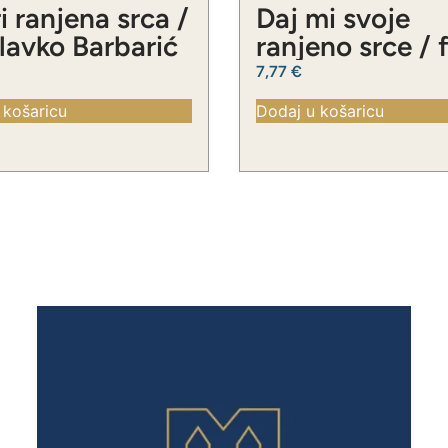
i ranjena srca /
Daj mi svoje
Slavko Barbarić
ranjeno srce / 
Slavko Barbari
7,77
€
 košaricu
Dodaj u košaricu