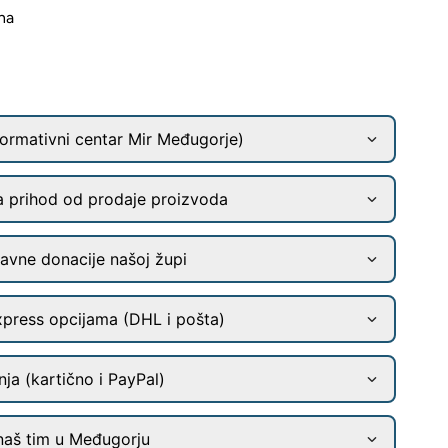
na
ormativni centar Mir Međugorje)
a prihod od prodaje proizvoda
ravne donacije našoj župi
xpress opcijama (DHL i pošta)
ja (kartično i PayPal)
naš tim u Međugorju