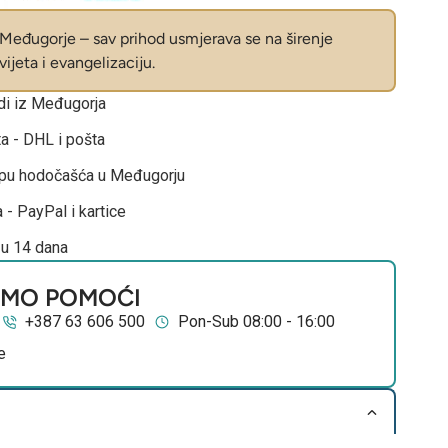
eđugorje – sav prihod usmjerava se na širenje
ijeta i evangelizaciju.
odi iz Međugorja
ta - DHL i pošta
opu hodočašća u Međugorju
 - PayPal i kartice
 u 14 dana
EMO POMOĆI
+387 63 606 500
Pon-Sub 08:00 - 16:00
e