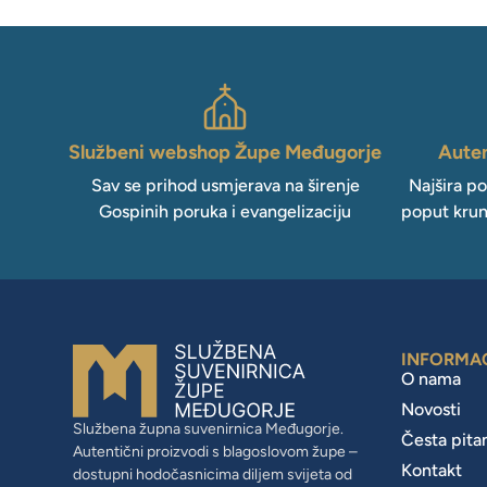
Službeni webshop Župe Međugorje
Auten
Sav se prihod usmjerava na širenje
Najšira p
Gospinih poruka i evangelizaciju
poput krun
INFORMA
O nama
Novosti
Službena župna suvenirnica Međugorje.
Česta pita
Autentični proizvodi s blagoslovom župe –
Kontakt
dostupni hodočasnicima diljem svijeta od