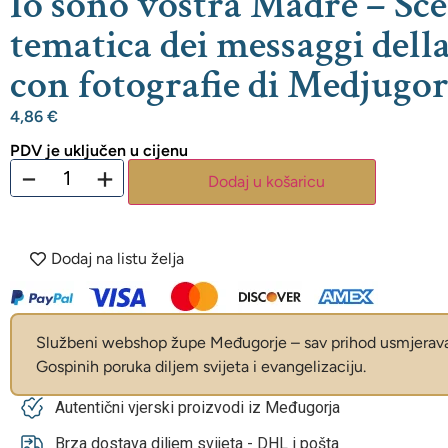
Io sono vostra Madre – Sce
tematica dei messaggi dell
con fotografie di Medjugor
4,86
€
PDV je uključen u cijenu
−
+
Dodaj u košaricu
Dodaj na listu želja
Službeni webshop župe Međugorje – sav prihod usmjerava 
Gospinih poruka diljem svijeta i evangelizaciju.
Autentični vjerski proizvodi iz Međugorja
Brza dostava diljem svijeta - DHL i pošta