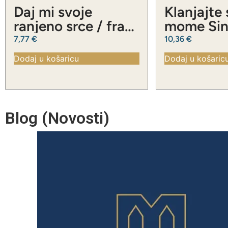
Daj mi svoje
Klanjajte
ranjeno srce / fra
mome Sinu
Slavko Barbarić
Slavko Ba
7,77
€
10,36
€
Dodaj u košaricu
Dodaj u košaric
Blog (Novosti)