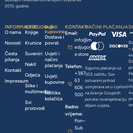
2015. godine.
INFORMACIJE
KATEGORIJE
uvjeti
KONTAKT
NAČINI PLAĆANJA
D
kupovine
O nama
Knjige
Email:
Dostava i
info@m
Novosti
Krunice
povrat
Do
edjugorj
– 
Česta
Suveniri
Uvjeti i
e.store
ex
pitanja
načini
D
Nakit
plaćanja
Telefon:
pr
Sigurno plaćanje uz
Kontakt
+387
Me
3DS zaštitu. Sav
Odjeća
Uvjeti
63
ho
Impressum
ostvareni prihod
kupovine
Slike i
sl
usmjerava se u cijelosti
606
multimedija
Politika
su
na širenje Gospinih
500
kolačića
pr
poruka i evangelizaciju
Svi
on
diljem svijeta.
Radno
proizvodi
vrijeme:
Pon–
Sub