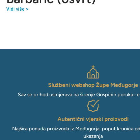
Vidi više >
Službeni webshop Župe Međugorje
Sav se prihod usmjerava na širenje Gospinih poruka i e
Autentični vjerski proizvodi
Najšira ponuda proizvoda iz Međugorja, poput krunica o
ukazanja