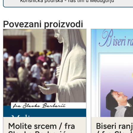
Korisnička podrška - naš tim u Međugorju
Povezani proizvodi
Molite srcem / fra
Biseri ran