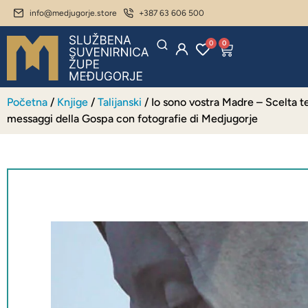
info@medjugorje.store
+387 63 606 500
0
0
Početna
/
Knjige
/
Talijanski
/ Io sono vostra Madre – Scelta t
messaggi della Gospa con fotografie di Medjugorje