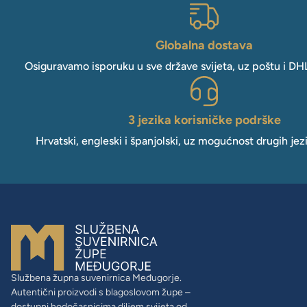
Globalna dostava
Osiguravamo isporuku u sve države svijeta, uz poštu i DH
3 jezika korisničke podrške
Hrvatski, engleski i španjolski, uz mogućnost drugih jez
Službena župna suvenirnica Međugorje.
Autentični proizvodi s blagoslovom župe –
dostupni hodočasnicima diljem svijeta od