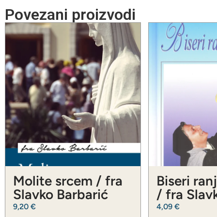
Povezani proizvodi
Molite srcem / fra
Biseri ran
Slavko Barbarić
/ fra Slav
Barbarić
9,20
€
4,09
€