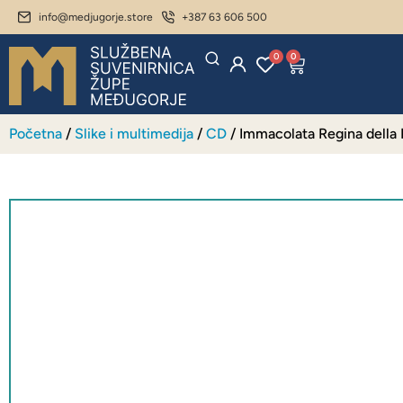
info@medjugorje.store
+387 63 606 500
0
0
Početna
/
Slike i multimedija
/
CD
/ Immacolata Regina della