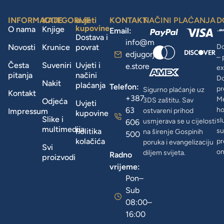
INFORMACIJE
KATEGORIJE
uvjeti
KONTAKT
NAČINI PLAĆANJA
D
kupovine
O nama
Knjige
Email:
Dostava i
info@m
Novosti
Krunice
povrat
Do
edjugorj
– 
Česta
Suveniri
Uvjeti i
e.store
ex
pitanja
načini
D
Nakit
plaćanja
Telefon:
pr
Sigurno plaćanje uz
Kontakt
+387
Me
3DS zaštitu. Sav
Odjeća
Uvjeti
63
ho
Impressum
ostvareni prihod
kupovine
Slike i
sl
usmjerava se u cijelosti
606
multimedija
Politika
su
na širenje Gospinih
500
kolačića
pr
poruka i evangelizaciju
Svi
on
diljem svijeta.
Radno
proizvodi
vrijeme:
Pon–
Sub
08:00–
16:00