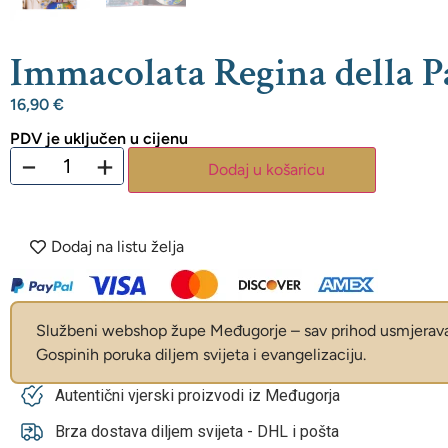
Immacolata Regina della P
16,90
€
PDV je uključen u cijenu
−
+
Dodaj u košaricu
Dodaj na listu želja
Službeni webshop župe Međugorje – sav prihod usmjerava 
Gospinih poruka diljem svijeta i evangelizaciju.
Autentični vjerski proizvodi iz Međugorja
Brza dostava diljem svijeta - DHL i pošta