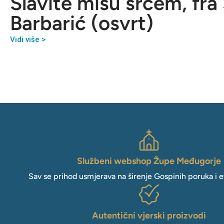
Slavite misu srcem, fra
Barbarić (osvrt)
Vidi više >
Službeni webshop Župe Međugorje
Sav se prihod usmjerava na širenje Gospinih poruka i e
Autentični vjerski proizvodi