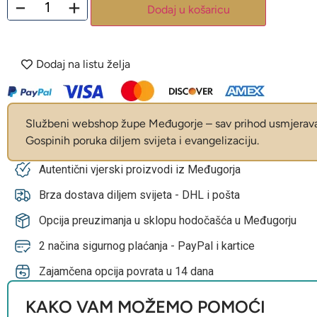
−
+
Dodaj u košaricu
Dodaj na listu želja
Službeni webshop župe Međugorje – sav prihod usmjerava 
Gospinih poruka diljem svijeta i evangelizaciju.
Autentični vjerski proizvodi iz Međugorja
Brza dostava diljem svijeta - DHL i pošta
Opcija preuzimanja u sklopu hodočašća u Međugorju
2 načina sigurnog plaćanja - PayPal i kartice
Zajamčena opcija povrata u 14 dana
KAKO VAM MOŽEMO POMOĆI