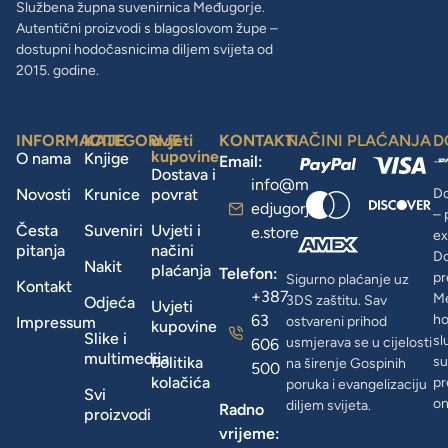
Službena župna suvenirnica Međugorje.
Autentični proizvodi s blagoslovom župe –
dostupni hodočasnicima diljem svijeta od
2015. godine.
INFORMACIJE
KATEGORIJE
uvjeti
KONTAKT
NAČINI PLAĆANJA
D
kupovine
O nama
Knjige
Email:
Dostava i
info@m
Novosti
Krunice
povrat
Do
edjugorj
– 
Česta
Suveniri
Uvjeti i
e.store
ex
pitanja
načini
D
Nakit
plaćanja
Telefon:
pr
Sigurno plaćanje uz
Kontakt
+387
Me
3DS zaštitu. Sav
Odjeća
Uvjeti
63
ho
Impressum
ostvareni prihod
kupovine
Slike i
sl
usmjerava se u cijelosti
606
multimedija
Politika
su
na širenje Gospinih
500
kolačića
pr
poruka i evangelizaciju
Svi
on
diljem svijeta.
Radno
proizvodi
vrijeme: