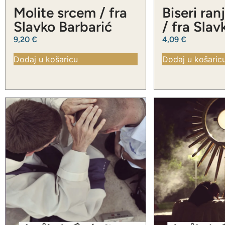
Molite srcem / fra
Biseri ran
Slavko Barbarić
/ fra Slav
Barbarić
9,20
€
4,09
€
Dodaj u košaricu
Dodaj u košaric