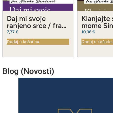
Daj mi svoje
Klanjajte
ranjeno srce / fra
mome Sinu
Slavko Barbarić
Slavko Ba
7,77
€
10,36
€
Dodaj u košaricu
Dodaj u košaric
Blog (Novosti)