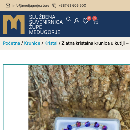
info@medjugorje.store
+387 63 606 500
0
0
Početna
/
Krunice
/
Kristal
/ Zlatna kristalna krunica u kutiji 