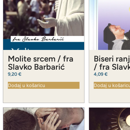
Molite srcem / fra
Biseri ran
Slavko Barbarić
/ fra Slav
Barbarić
9,20
€
4,09
€
Dodaj u košaricu
Dodaj u košaric