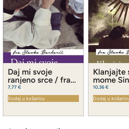
Daj mi svoje
Klanjajte
ranjeno srce / fra
mome Sinu
Slavko Barbarić
Slavko Ba
7,77
€
10,36
€
Dodaj u košaricu
Dodaj u košaric