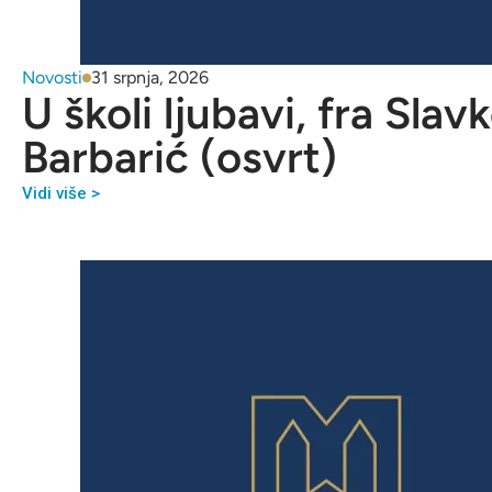
Novosti
31 srpnja, 2026
U školi ljubavi, fra Slav
Barbarić (osvrt)
Vidi više >