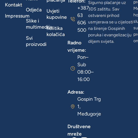
Telefon:
pr
Sigurno plaćanje uz
Kontakt
+387
Me
3DS zaštitu. Sav
Odjeća
Uvjeti
63
ho
Impressum
ostvareni prihod
kupovine
Slike i
sl
usmjerava se u cijelosti
606
multimedija
Politika
su
na širenje Gospinih
500
kolačića
pr
poruka i evangelizaciju
Svi
on
diljem svijeta.
Radno
proizvodi
vrijeme:
Pon–
Sub
08:00–
16:00
Adresa:
Gospin Trg
1,
Međugorje
Društvene
mreže