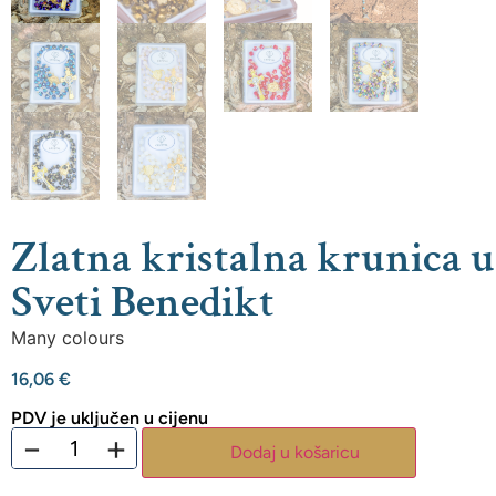
Zlatna kristalna krunica u 
Sveti Benedikt
Many colours
16,06
€
PDV je uključen u cijenu
−
+
Dodaj u košaricu