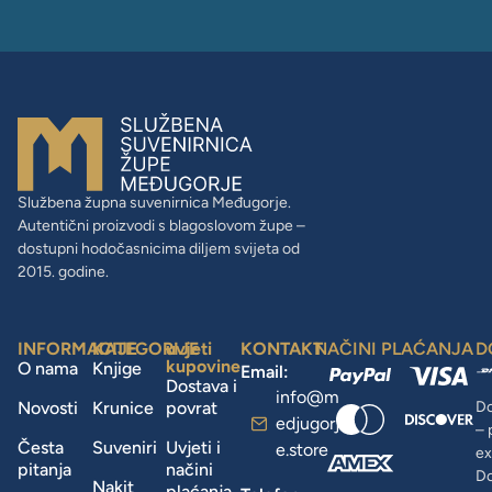
Službena župna suvenirnica Međugorje.
Autentični proizvodi s blagoslovom župe –
dostupni hodočasnicima diljem svijeta od
2015. godine.
INFORMACIJE
KATEGORIJE
uvjeti
KONTAKT
NAČINI PLAĆANJA
D
kupovine
O nama
Knjige
Email:
Dostava i
info@m
Novosti
Krunice
povrat
Do
edjugorj
– 
Česta
Suveniri
Uvjeti i
e.store
ex
pitanja
načini
D
Nakit
plaćanja