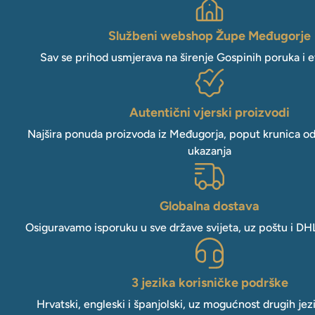
Službeni webshop Župe Međugorje
Sav se prihod usmjerava na širenje Gospinih poruka i e
Autentični vjerski proizvodi
Najšira ponuda proizvoda iz Međugorja, poput krunica o
ukazanja
Globalna dostava
Osiguravamo isporuku u sve države svijeta, uz poštu i DH
3 jezika korisničke podrške
Hrvatski, engleski i španjolski, uz mogućnost drugih jez