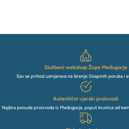
Službeni webshop Župe Međugorje
Sav se prihod usmjerava na širenje Gospinih poruka i e
Autentični vjerski proizvodi
Najšira ponuda proizvoda iz Međugorja, poput krunica od kam