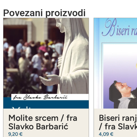
Povezani proizvodi
Molite srcem / fra
Biseri ran
Slavko Barbarić
/ fra Slav
Barbarić
9,20
€
4,09
€