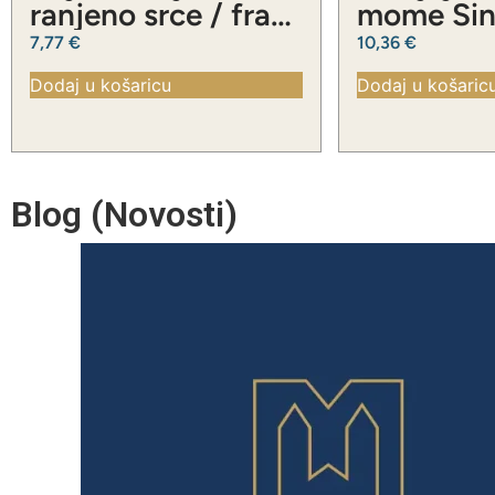
ranjeno srce / fra
mome Sinu
Slavko Barbarić
Slavko Ba
7,77
€
10,36
€
Dodaj u košaricu
Dodaj u košaric
Blog (Novosti)