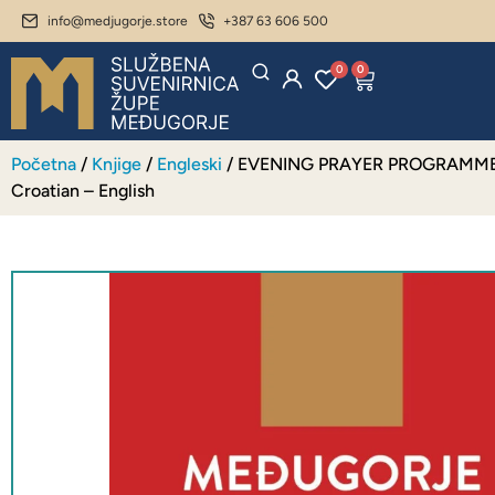
info@medjugorje.store
+387 63 606 500
0
0
Početna
/
Knjige
/
Engleski
/ EVENING PRAYER PROGRAMM
Croatian – English