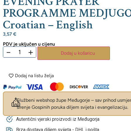
EVENING PRAYER
PROGRAMME MEDJUGO
Croatian – English
3,57
€
PDV je uključen u cijenu
−
+
Dodaj u košaricu
Dodaj na listu želja
Službeni webshop župe Međugorje – sav prihod usmjer
širenje Gospinih poruka diljem svijeta i evangelizaciju.
Autentični vjerski proizvodi iz Međugorja
Brza dostava diljem svijeta - DHL i pošta