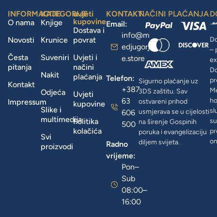
INFORMACIJE
KATEGORIJE
uvjeti
KONTAKT
NAČINI PLAĆANJA
D
kupovine
O nama
Knjige
Email:
Dostava i
info@m
Novosti
Krunice
povrat
Do
edjugorj
– 
Česta
Suveniri
Uvjeti i
e.store
ex
pitanja
načini
D
Nakit
plaćanja
Telefon:
pr
Sigurno plaćanje uz
Kontakt
+387
Me
3DS zaštitu. Sav
Odjeća
Uvjeti
63
ho
Impressum
ostvareni prihod
kupovine
Slike i
sl
usmjerava se u cijelosti
606
multimedija
Politika
su
na širenje Gospinih
500
kolačića
pr
poruka i evangelizaciju
Svi
on
diljem svijeta.
Radno
proizvodi
vrijeme:
Pon–
Sub
08:00–
16:00