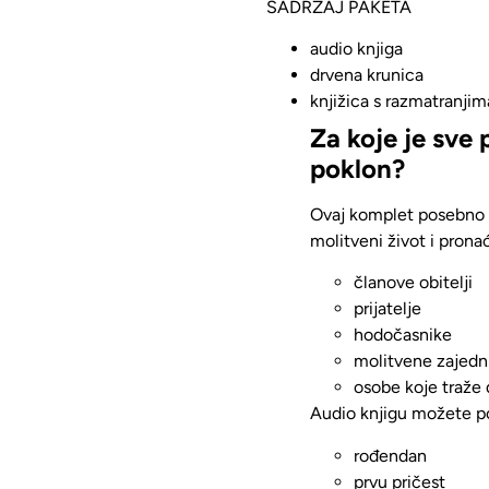
SADRŽAJ PAKETA
audio knjiga
drvena krunica
knjižica s razmatranjim
Za koje je sve 
poklon?
Ovaj komplet
posebno 
molitveni život i pron
članove obitelji
prijatelje
hodočasnike
molitvene zajedn
osobe koje traže 
Audio knjigu možete po
rođendan
prvu pričest