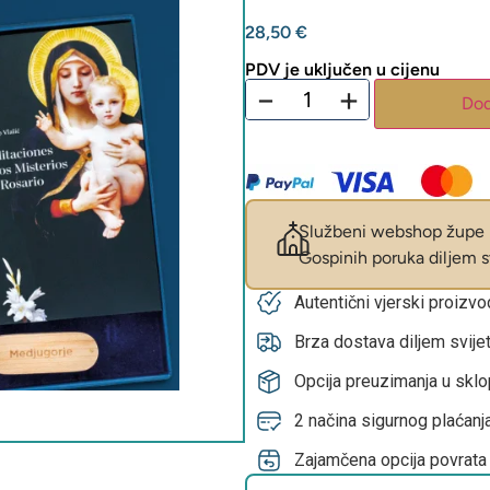
28,50
€
PDV je uključen u cijenu
−
+
Dod
Službeni webshop župe M
Gospinih poruka diljem sv
Autentični vjerski proizv
Brza dostava diljem svije
Opcija preuzimanja u skl
2 načina sigurnog plaćanja
Zajamčena opcija povrata