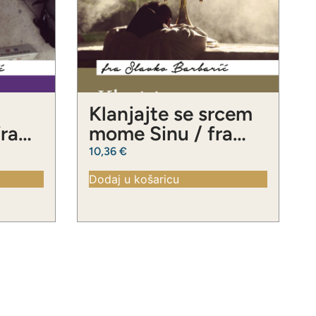
Klanjajte se srcem
fra
mome Sinu / fra
ć
Slavko Barbarić
10,36
€
Dodaj u košaricu