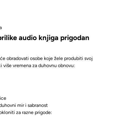
a
prilike audio knjiga prigodan
će obradovati osobe koje žele produbiti svoj
aći više vremena za duhovnu obnovu:
ice
duhovni mir i sabranost
kloniti za razne prigode: