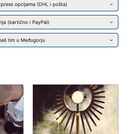
xpress opcijama (DHL i pošta)
ja (kartično i PayPal)
naš tim u Međugorju