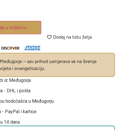
aj u košaricu
Dodaj na listu želja
eđugorje – sav prihod usmjerava se na širenje
ijeta i evangelizaciju.
odi iz Međugorja
ta - DHL i pošta
opu hodočašća u Međugorju
 - PayPal i kartice
 u 14 dana