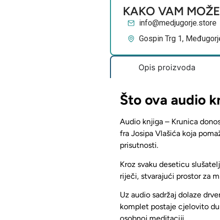
KAKO VAM MOŽ
info@medjugorje.store
Gospin Trg 1, Međugorj
Opis proizvoda
Što ova audio k
Audio knjiga – Krunica dono
fra Josipa Vlašića
koja pomažu
prisutnosti.
Kroz svaku deseticu
slušatelj
riječi,
stvarajući prostor za m
Uz audio sadržaj dolaze drven
komplet postaje cjelovito d
osobnoj meditaciji.