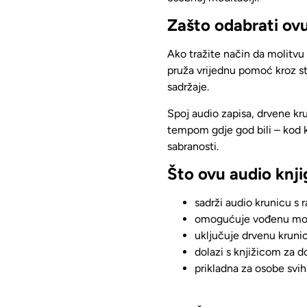
Zašto odabrati ov
Ako tražite način da molitvu
pruža vrijednu pomoć kroz s
sadržaje.
Spoj audio zapisa, drvene kr
tempom gdje god bili
–
kod k
sabranosti.
Što ovu audio knj
sadrži audio krunicu s 
omogućuje vođenu moli
uključuje drvenu kruni
dolazi s knjižicom za 
prikladna za osobe svih