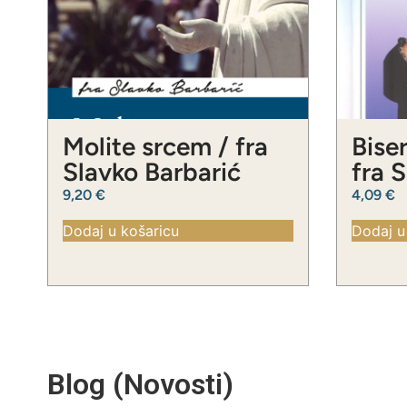
Molite srcem / fra
Biser
Slavko Barbarić
fra 
9,20
€
4,09
€
Dodaj u košaricu
Dodaj u
Blog (Novosti)