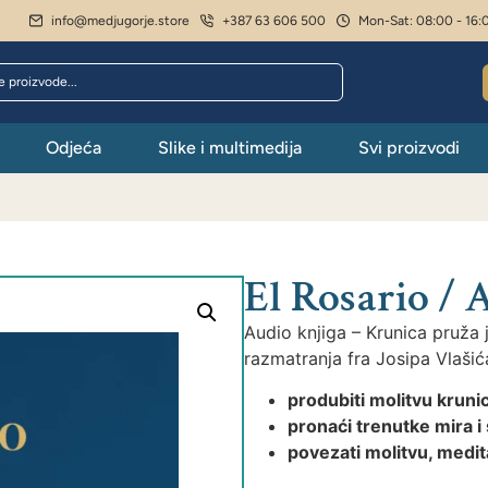
info@medjugorje.store
+387 63 606 500
Mon-Sat: 08:00 - 16:
Odjeća
Slike i multimedija
Svi proizvodi
El Rosario / 
Audio knjiga – Krunica
pruža 
razmatranja fra Josipa Vlaši
produbiti molitvu krun
pronaći trenutke mira i
povezati molitvu, medit