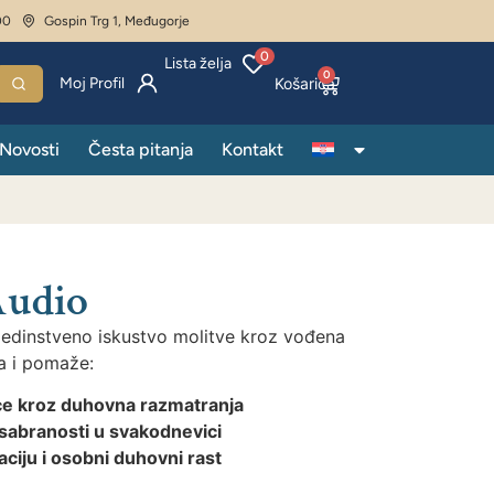
00
Gospin Trg 1, Međugorje
0
Lista želja
0
Moj Profil
Novosti
Česta pitanja
Kontakt
Audio
jedinstveno iskustvo molitve
kroz vođena
ća
i
pomaže:
ice kroz duhovna razmatranja
 sabranosti u svakodnevici
aciju i osobni duhovni rast