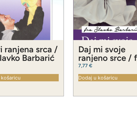
i ranjena srca /
Daj mi svoje
Slavko Barbarić
ranjeno srce / 
Slavko Barbari
7,77
€
 košaricu
Dodaj u košaricu