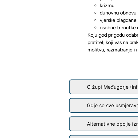
krizmu
duhovnu obnovu
vjerske blagdane
osobne trenutke 
Koju god prigodu odabr
pratitelj koji vas na p
molitvu, razmatranje i 
O župi Međugorje (Inf
Gdje se sve usmjerav
Alternativne opcije iz