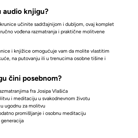
u audio knjigu?
 krunice učinite sadržajnijom i dubljom,
ovaj komplet
tručno vođena razmatranja i praktične molitvene
unice i knjižice omogućuje vam da molite vlastitim
uće, na putovanju ili u trenucima osobne tišine i
igu čini posebnom?
razmatranjima fra Josipa Vlašića
tvu i meditaciju u svakodnevnom životu
cu ugodnu za molitvu
dodatno promišljanje i osobnu meditaciju
 generacija