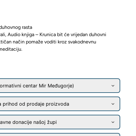
duhovnog rasta
ali,
Audio knjiga – Krunica bit će vrijedan duhovni
raktičan način pomaže voditi kroz svakodnevnu
meditaciju.
ormativni centar Mir Međugorje)
a prihod od prodaje proizvoda
ravne donacije našoj župi