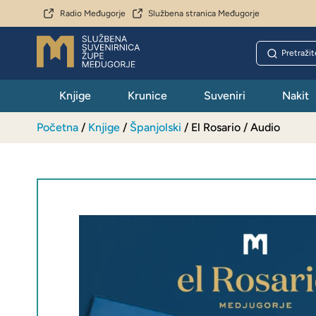
Radio Međugorje
Službena stranica Međugorje
Knjige
Krunice
Suveniri
Nakit
Početna
/
Knjige
/
Španjolski
/ El Rosario / Audio