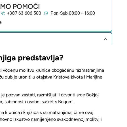
EMO POMOĆI
+387 63 606 500
Pon-Sub 08:00 - 16:00
e
njiga predstavlja?
si
vođenu molitvu krunice obogaćenu razmatranjima
 dublje uroniti u otajstva Kristova života i Marijine
 je pozvan zastati, razmišljati i otvoriti srce Božjoj
ir, sabranost i osobni susret s Bogom.
a krunica i knjižica s razmatranjima
, čime ovaj
uhovno iskustvo namijenjeno svakodnevnoj molitvi i