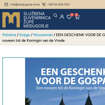
info@medjugorje.store
+387 63 606 500
0
0
Početna
/
Knjige
/
Nizozemski
/ EEN GESCHENK VOOR DE G
noveen tot de Koningin van de Vrede