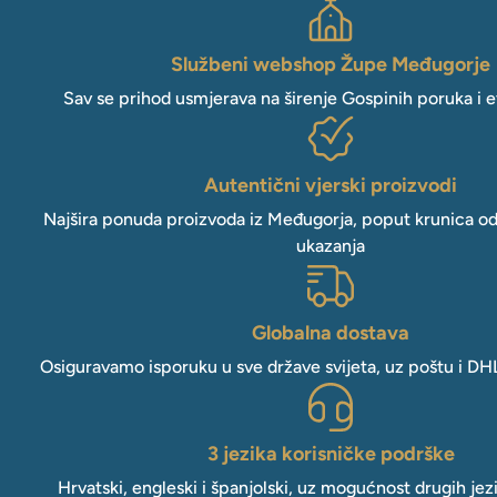
Službeni webshop Župe Međugorje
Sav se prihod usmjerava na širenje Gospinih poruka i e
Autentični vjerski proizvodi
Najšira ponuda proizvoda iz Međugorja, poput krunica o
ukazanja
Globalna dostava
Osiguravamo isporuku u sve države svijeta, uz poštu i DH
3 jezika korisničke podrške
Hrvatski, engleski i španjolski, uz mogućnost drugih jez