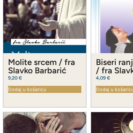
Molite srcem / fra
Biseri ran
Slavko Barbarić
/ fra Slav
Barbarić
9,20
€
4,09
€
Dodaj u košaricu
Dodaj u košaric