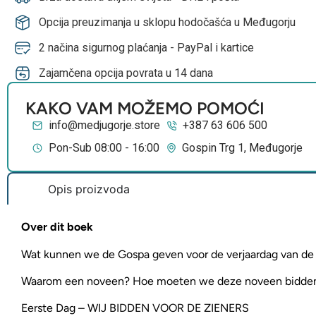
Opcija preuzimanja u sklopu hodočašća u Međugorju
2 načina sigurnog plaćanja - PayPal i kartice
Zajamčena opcija povrata u 14 dana
KAKO VAM MOŽEMO POMOĆI
info@medjugorje.store
+387 63 606 500
Pon-Sub 08:00 - 16:00
Gospin Trg 1, Međugorje
Opis proizvoda
Over dit boek
Wat kunnen we de Gospa geven voor de verjaardag van de 
Waarom een noveen? Hoe moeten we deze noveen bidde
Eerste Dag – WIJ BIDDEN VOOR DE ZIENERS