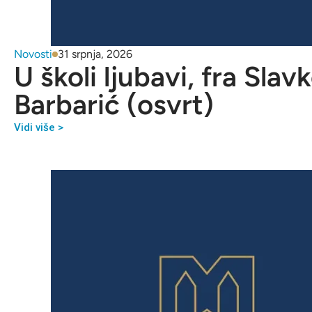
Novosti
31 srpnja, 2026
U školi ljubavi, fra Slav
Barbarić (osvrt)
Vidi više >