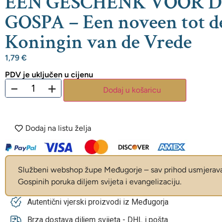
EEN GESCHENK VOOR D
GOSPA – Een noveen tot d
Koningin van de Vrede
1,79
€
PDV je uključen u cijenu
−
+
Dodaj u košaricu
Dodaj na listu želja
Službeni webshop župe Međugorje – sav prihod usmjerava 
Gospinih poruka diljem svijeta i evangelizaciju.
Autentični vjerski proizvodi iz Međugorja
Brza dostava diljem svijeta - DHL i pošta