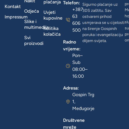
Nakit
plaćanja
Telefon:
pr
Sigurno plaćanje uz
Kontakt
+387
Me
3DS zaštitu. Sav
Odjeća
Uvjeti
63
ho
Impressum
ostvareni prihod
kupovine
Slike i
sl
usmjerava se u cijelosti
606
multimedija
Politika
su
na širenje Gospinih
500
kolačića
pr
poruka i evangelizaciju
Svi
on
diljem svijeta.
Radno
proizvodi
vrijeme:
Pon–
Sub
08:00–
16:00
Adresa:
Gospin Trg
1,
Međugorje
Društvene
mreže