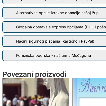
Alternativne opcije izravne donacije našoj župi
Globalna dostava s express opcijama (DHL i pošt
Načini sigurnog plaćanja (kartično i PayPal)
Korisnička podrška - naš tim u Međugorju
Povezani proizvodi