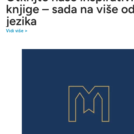
knjige – sada na više o
jezika
Vidi više >