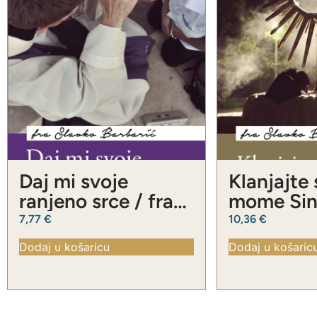
Daj mi svoje
Klanjajte
ranjeno srce / fra
mome Sinu
Slavko Barbarić
Slavko Ba
7,77
€
10,36
€
Dodaj u košaricu
Dodaj u košaric