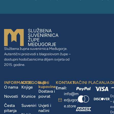
Službena župna suvenirnica Međugorje.
Autentični proizvodi s blagoslovom župe –
dostupni hodočasnicima diljem svijeta od
2015. godine.
INFORMACIJE
KATEGORIJE
uvjeti
KONTAKT
NAČINI PLAĆANJA
D
kupovine
O nama
Knjige
Email:
Dostava i
info@m
Novosti
Krunice
povrat
Do
edjugorj
– 
Česta
Suveniri
Uvjeti i
e.store
ex
pitanja
načini
D