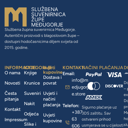
Službena župna suvenirnica Međugorje.
Autentični proizvodi s blagoslovom župe –
dostupni hodočasnicima diljem svijeta od
2015. godine.
INFORMACIJE
KATEGORIJE
uvjeti
KONTAKT
NAČINI PLAĆANJA
D
kupovine
O nama
Knjige
Email:
Dostava i
info@m
Novosti
Krunice
povrat
Do
edjugorj
– 
Česta
Suveniri
Uvjeti i
e.store
ex
pitanja
načini
D
Nakit
plaćanja
Telefon:
pr
Sigurno plaćanje uz
Kontakt
+387
Me
3DS zaštitu. Sav
Odjeća
Uvjeti
63
ho
Impressum
ostvareni prihod
kupovine
Slike i
sl
usmjerava se u cijelosti
606