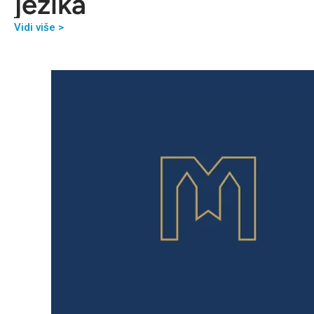
jezika
Vidi više >