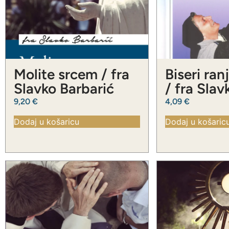
Molite srcem / fra
Biseri ran
Slavko Barbarić
/ fra Slav
Barbarić
9,20
€
4,09
€
Dodaj u košaricu
Dodaj u košaric