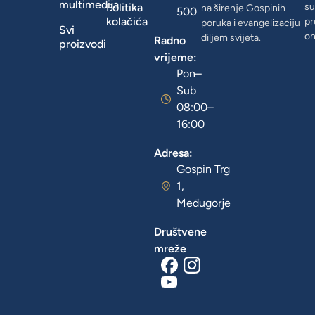
multimedija
Politika
su
na širenje Gospinih
500
kolačića
pr
poruka i evangelizaciju
Svi
on
diljem svijeta.
Radno
proizvodi
vrijeme:
Pon–
Sub
08:00–
16:00
Adresa:
Gospin Trg
1,
Međugorje
Društvene
mreže