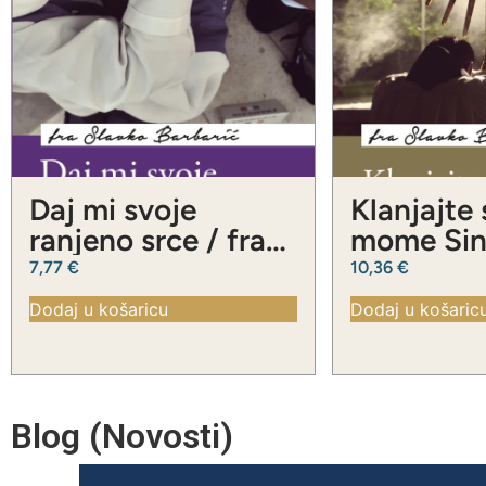
Daj mi svoje
Klanjajte
ranjeno srce / fra
mome Sinu
Slavko Barbarić
Slavko Ba
7,77
€
10,36
€
Dodaj u košaricu
Dodaj u košaric
Blog (Novosti)