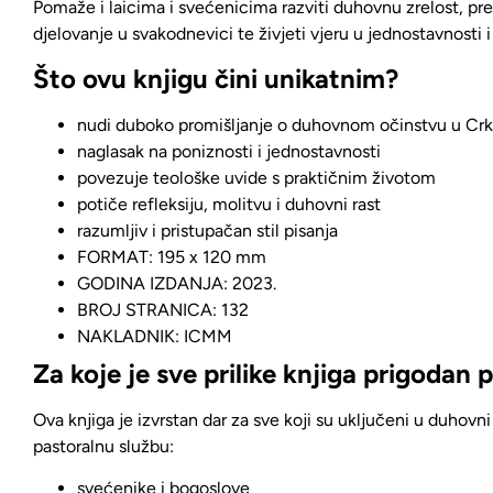
Pomaže i laicima i svećenicima
razviti duhovnu zrelost,
pre
djelovanje u svakodnevici
te živjeti vjeru u jednostavnosti i
Što ovu knjigu čini unikatnim?
nudi duboko promišljanje o duhovnom očinstvu u Crk
naglasak na poniznosti i jednostavnosti
povezuje teološke uvide s praktičnim životom
potiče refleksiju, molitvu i duhovni rast
razumljiv i pristupačan stil pisanja
FORMAT: 195 x 120 mm
GODINA IZDANJA: 2023.
BROJ STRANICA: 132
NAKLADNIK: ICMM
Za koje je sve prilike knjiga prigodan 
Ova knjiga je
izvrstan dar za sve koji su uključeni u duhovni 
pastoralnu službu:
svećenike i bogoslove