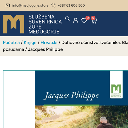
info@medjugorje.store
+387 63 606 500
0
0
Početna
/
Knjige
/
Hrvatski
/ Duhovno očinstvo svećenika, Bl
posudama / Jacques Philippe