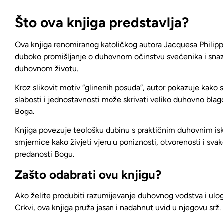
Što ova knjiga predstavlja?
Ova knjiga renomiranog katoličkog autora Jacquesa Philip
duboko promišljanje o duhovnom očinstvu svećenika i snaz
duhovnom životu
.
Kroz slikovit motiv “glinenih posuda”,
autor pokazuje kako s
slabosti i jednostavnosti može skrivati veliko duhovno blag
Boga.
Knjiga povezuje teološku dubinu s praktičnim duhovnim is
smjernice kako živjeti vjeru u poniznosti, otvorenosti i sv
predanosti Bogu.
Zašto odabrati ovu knjigu?
Ako želite produbiti razumijevanje duhovnog vodstva i ulo
Crkvi
, ova knjiga pruža jasan i nadahnut uvid u njegovu srž.