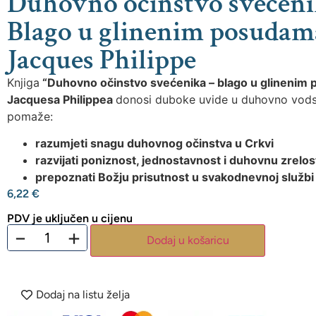
Duhovno očinstvo svećeni
Blago u glinenim posudam
Jacques Philippe
Knjiga
“Duhovno očinstvo svećenika – blago u glinenim
Jacquesa Philippea
donosi duboke uvide u duhovno vodst
pomaže
:
razumjeti snagu duhovnog očinstva u Crkvi
razvijati poniznost, jednostavnost i duhovnu zrelos
prepoznati Božju prisutnost u svakodnevnoj službi 
6,22
€
PDV je uključen u cijenu
−
+
Dodaj u košaricu
Dodaj na listu želja