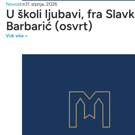
Novosti
31 srpnja, 2026
U školi ljubavi, fra Slav
Barbarić (osvrt)
Vidi više >