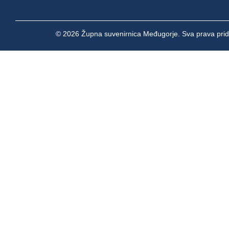
© 2026 Župna suvenirnica Međugorje. Sva prava prid