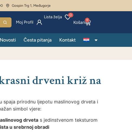
00
Gospin Trg 1, Međugorje
0
Lista želja
0
Moj Profil
Novosti
Česta pitanja
Kontakt
krasni drveni križ na
ju
spaja prirodnu ljepotu maslinovog drveta i
nažan simbol vjere:
aslinovog drveta
s jedinstvenom teksturom
ista u srebrnoj obradi