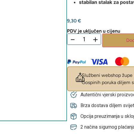
stabilan stalak za postav
9,30
€
PDV je uključen u cijenu
−
+
Dod
Službeni webshop župe M
Gospinih poruka diljem sv
Autentični vjerski proizv
Brza dostava diljem svije
Opcija preuzimanja u skl
2 načina sigurnog plaćanja