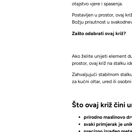
otajstvo vjere i spasenja
.
Postavljen u prostor, ovaj kri
Božju prisutnost
u svakodnev
Zašto odabrati ovaj križ?
Ako želite unijeti element d
prostor, ovaj križ na stalku id
Zahvaljujući stabilnom stalku
za kućni oltar, ured ili osobn
Što ovaj križ čini 
prirodno maslinovo d
svaki primjerak je uni
precizno izrađen metal