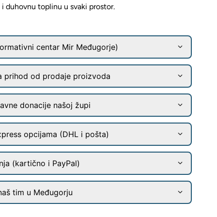
 i duhovnu toplinu u svaki prostor.
ormativni centar Mir Međugorje)
a prihod od prodaje proizvoda
ravne donacije našoj župi
xpress opcijama (DHL i pošta)
ja (kartično i PayPal)
naš tim u Međugorju