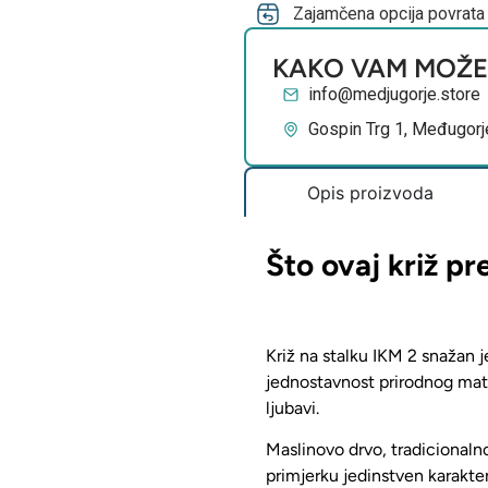
Zajamčena opcija povrata
KAKO VAM MOŽ
info@medjugorje.store
Gospin Trg 1, Međugorj
Opis proizvoda
Što ovaj križ pr
Križ na stalku IKM 2 snažan 
jednostavnost prirodnog mate
ljubavi.
Maslinovo drvo
, tradicional
primjerku jedinstven karakte