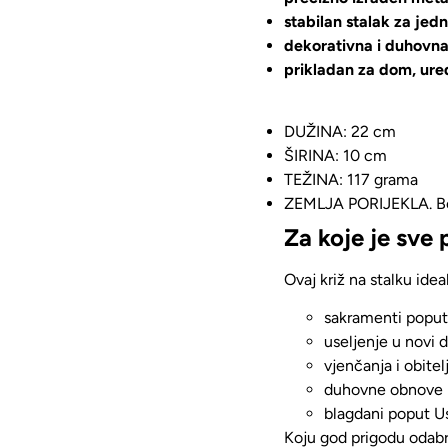
stabilan stalak za jed
dekorativna i duhovna
prikladan za dom, ured
DUŽINA: 22 cm
ŠIRINA: 10 cm
TEŽINA: 117 grama
ZEMLJA PORIJEKLA. Bo
Za koje je sve 
Ovaj križ na stalku
idea
sakramenti poput 
useljenje u novi d
vjenčanja i obite
duhovne obnove i
blagdani poput Us
Koju god prigodu odabra