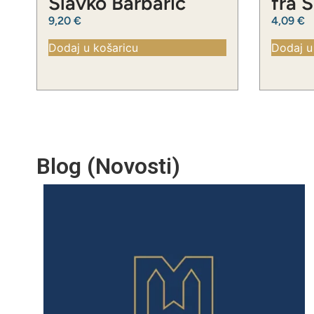
Slavko Barbarić
fra 
9,20
€
4,09
€
Dodaj u košaricu
Dodaj u
Blog (Novosti)