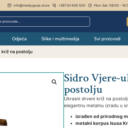
info@medjugorje.store
+387 63 606 500
Mon-Sat: 08:00 - 16:
Odjeća
Slike i multimedija
Svi proizvodi
 križ na postolju
Sidro Vjere-u
postolju
Ukrasni drveni križ na postol
elegantnu metalnu izradu u s
izrađen od prirodnog m
metalni korpus Isusa Kr