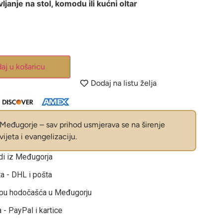
ljanje na stol, komodu ili kućni oltar
aj u košaricu
Dodaj na listu želja
eđugorje – sav prihod usmjerava se na širenje
ijeta i evangelizaciju.
odi iz Međugorja
ta - DHL i pošta
opu hodočašća u Međugorju
 - PayPal i kartice