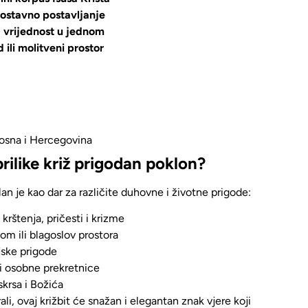
nostavno postavljanje
 vrijednost u jednom
 ili molitveni prostor
sna i Hercegovina
prilike križ prigodan poklon?
lan je kao dar za različite duhovne i životne prigode
:
krštenja, pričesti i krizme
om ili blagoslov prostora
ljske prigode
 osobne prekretnice
krsa i Božića
li, ovaj križ
bit će snažan i elegantan znak vjere koji