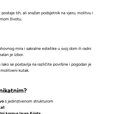
ž postaje
tih, ali snažan podsjetnik na vjeru, molitvu i
nom životu.
uhovnog mira i sakralne estetike u svoj dom
ili radni
ealan je izbor.
 lako se postavlja na različite površine i
pogodan je
i molitveni kutak.
unikatnim?
rvo
s jedinstvenom strukturom
kat
ni korpus Isusa Krista