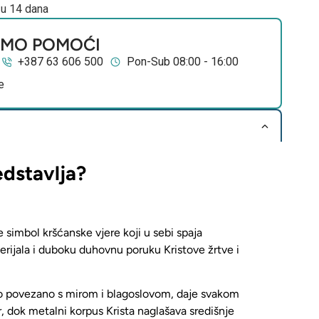
 u 14 dana
EMO POMOĆI
+387 63 606 500
Pon-Sub 08:00 - 16:00
e
edstavlja?
je
simbol kršćanske vjere
koji u sebi spaja
rijala i duboku duhovnu poruku Kristove žrtve i
no povezano s mirom i blagoslovom, daje svakom
r, dok
metalni korpus Krista naglašava središnje