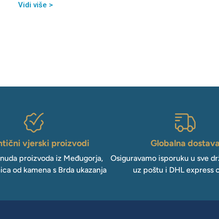
Vidi više >
tični vjerski proizvodi
Globalna dostav
onuda proizvoda iz Međugorja,
Osiguravamo isporuku u sve drž
ica od kamena s Brda ukazanja
uz poštu i DHL express 