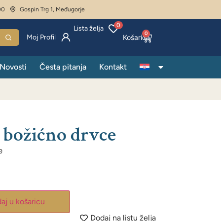
00
Gospin Trg 1, Međugorje
0
Lista želja
0
Moj Profil
Novosti
Česta pitanja
Kontakt
 božićno drvce
e
aj u košaricu
Dodaj na listu želja