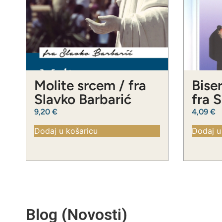
Molite srcem / fra
Biser
Slavko Barbarić
fra 
9,20
€
4,09
€
Dodaj u košaricu
Dodaj u
Blog (Novosti)