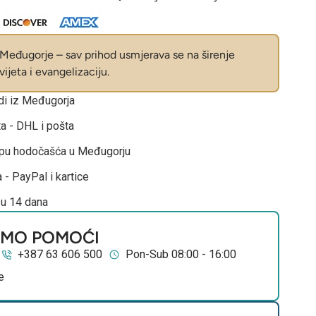
eđugorje – sav prihod usmjerava se na širenje
ijeta i evangelizaciju.
odi iz Međugorja
ta - DHL i pošta
opu hodočašća u Međugorju
 - PayPal i kartice
 u 14 dana
EMO POMOĆI
+387 63 606 500
Pon-Sub 08:00 - 16:00
e