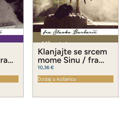
Klanjajte se srcem
fra
mome Sinu / fra
ć
Slavko Barbarić
10,36
€
Dodaj u košaricu