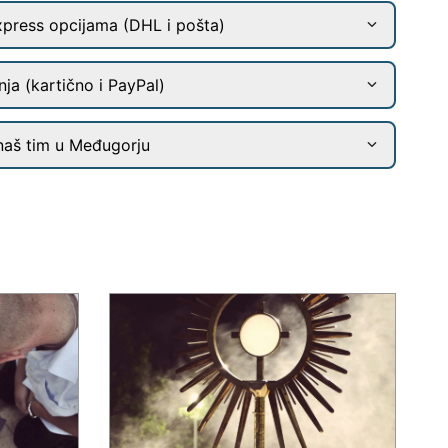
xpress opcijama (DHL i pošta)
ja (kartično i PayPal)
naš tim u Međugorju