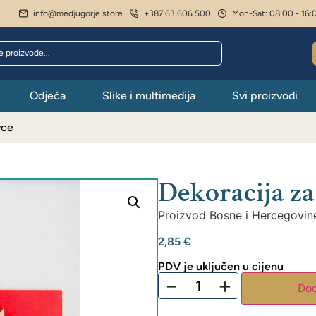
info@medjugorje.store
+387 63 606 500
Mon-Sat: 08:00 - 16:
Odjeća
Slike i multimedija
Svi proizvodi
vce
Dekoracija za
Proizvod Bosne i Hercegovin
2,85
€
PDV je uključen u cijenu
−
+
Dod