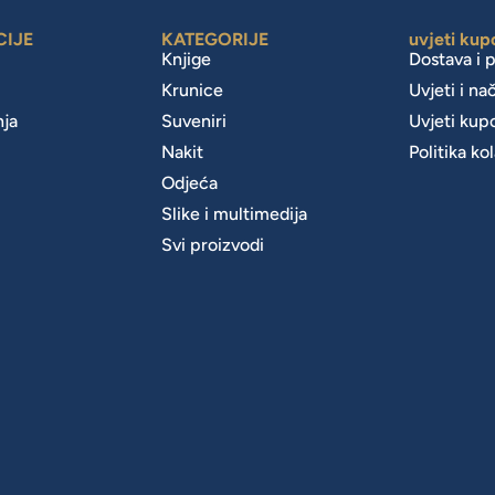
CIJE
KATEGORIJE
uvjeti kup
Knjige
Dostava i 
Krunice
Uvjeti i na
nja
Suveniri
Uvjeti kup
Nakit
Politika ko
m
Odjeća
Slike i multimedija
Svi proizvodi