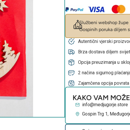
Službeni webshop župe M
Gospinih poruka diljem sv
Autentični vjerski proizv
Brza dostava diljem svije
Opcija preuzimanja u skl
2 načina sigurnog plaćanja
Zajamčena opcija povrata
KAKO VAM MOŽ
info@medjugorje.store
Gospin Trg 1, Međugorj