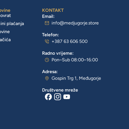
ovine
KONTAKT
povrat
Email:
info@medjugorje.store
čini plaćanja
ovine
Telefon:
lačića
+387 63 606 500
Radno vrijeme:
Pon–Sub 08:00–16:00
Adresa:
Gospin Trg 1, Međugorje
Društvene mreže