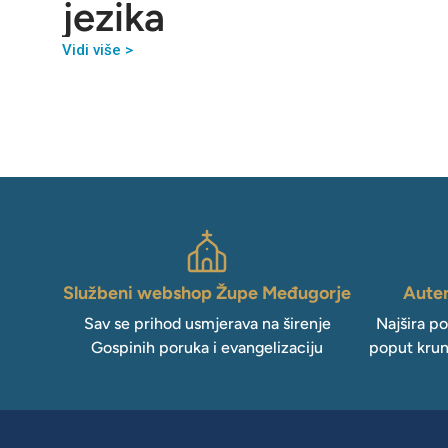
jezika
Vidi više >
Službeni webshop Župe Međugorje
Auten
Sav se prihod usmjerava na širenje
Najšira p
Gospinih poruka i evangelizaciju
poput krun