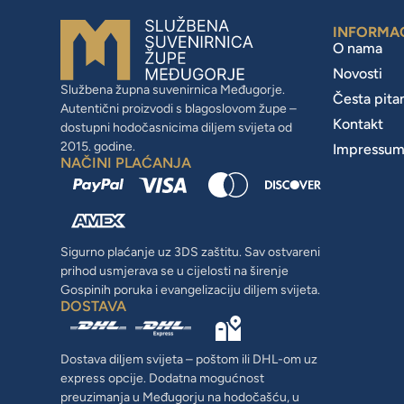
INFORMA
O nama
Novosti
Službena župna suvenirnica Međugorje.
Česta pita
Autentični proizvodi s blagoslovom župe –
Kontakt
dostupni hodočasnicima diljem svijeta od
2015. godine.
Impressu
NAČINI PLAĆANJA
Sigurno plaćanje uz 3DS zaštitu. Sav ostvareni
prihod usmjerava se u cijelosti na širenje
Gospinih poruka i evangelizaciju diljem svijeta.
DOSTAVA
Dostava diljem svijeta – poštom ili DHL-om uz
express opcije. Dodatna mogućnost
preuzimanja u Međugorju na hodočašću, u