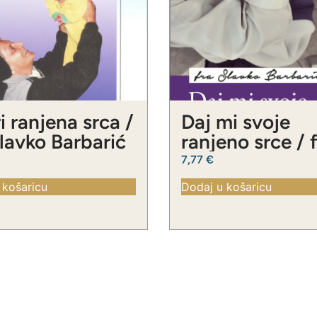
i ranjena srca /
Daj mi svoje
Slavko Barbarić
ranjeno srce / 
Slavko Barbari
7,77
€
 košaricu
Dodaj u košaricu