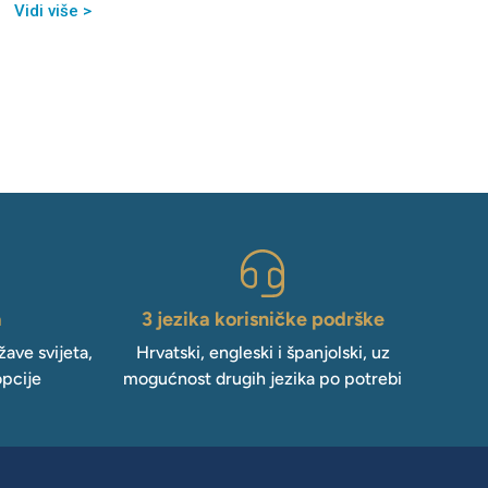
Vidi više >
a
3 jezika korisničke podrške
ave svijeta,
Hrvatski, engleski i španjolski, uz
opcije
mogućnost drugih jezika po potrebi