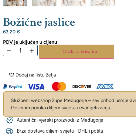
Božićne jaslice
63,20
€
PDV je uključen u cijenu
−
+
Dodaj u košaricu
Dodaj na listu želja
Službeni webshop župe Međugorje – sav prihod usmjerava 
Gospinih poruka diljem svijeta i evangelizaciju.
Autentični vjerski proizvodi iz Međugorja
Brza dostava diljem svijeta - DHL i pošta