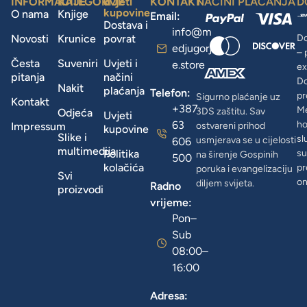
INFORMACIJE
KATEGORIJE
uvjeti
KONTAKT
NAČINI PLAĆANJA
D
kupovine
O nama
Knjige
Email:
Dostava i
info@m
Novosti
Krunice
povrat
Do
edjugorj
– 
Česta
Suveniri
Uvjeti i
e.store
ex
pitanja
načini
D
Nakit
plaćanja
Telefon:
pr
Sigurno plaćanje uz
Kontakt
+387
Me
3DS zaštitu. Sav
Odjeća
Uvjeti
63
ho
Impressum
ostvareni prihod
kupovine
Slike i
sl
usmjerava se u cijelosti
606
multimedija
Politika
su
na širenje Gospinih
500
kolačića
pr
poruka i evangelizaciju
Svi
on
diljem svijeta.
Radno
proizvodi
vrijeme:
Pon–
Sub
08:00–
16:00
Adresa: