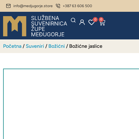
info@medjugorje.store
+387 63 606 500
0
0
Početna
/
Suveniri
/
Božićni
/ Božićne jaslice