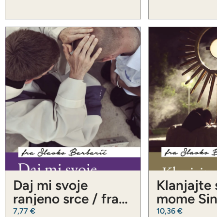
Daj mi svoje
Klanjajte
ranjeno srce / fra
mome Sinu
Slavko Barbarić
Slavko Ba
7,77
€
10,36
€