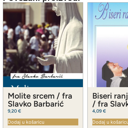
Molite srcem / fra
Biseri ran
Slavko Barbarić
/ fra Slav
Barbarić
9,20
€
4,09
€
Dodaj u košaricu
Dodaj u košaric