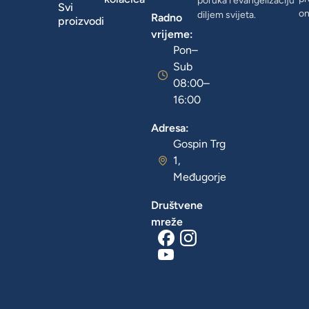
poruka i evangelizaciju
Svi
on
diljem svijeta.
Radno
proizvodi
vrijeme:
Pon–
Sub
08:00–
16:00
Adresa:
Gospin Trg
1,
Međugorje
Društvene
mreže