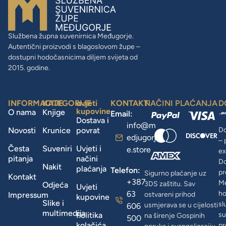
Službena župna suvenirnica Međugorje.
Autentični proizvodi s blagoslovom župe –
dostupni hodočasnicima diljem svijeta od
2015. godine.
INFORMACIJE
KATEGORIJE
uvjeti
KONTAKT
NAČINI PLAĆANJA
D
kupovine
O nama
Knjige
Email:
Dostava i
info@m
Novosti
Krunice
povrat
Do
edjugorj
– 
Česta
Suveniri
Uvjeti i
e.store
ex
pitanja
načini
D
Nakit
plaćanja
Telefon:
pr
Sigurno plaćanje uz
Kontakt
+387
Me
3DS zaštitu. Sav
Odjeća
Uvjeti
63
ho
Impressum
ostvareni prihod
kupovine
Slike i
sl
usmjerava se u cijelosti
606
multimedija
Politika
su
na širenje Gospinih
500
kolačića
pr