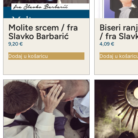
Molite srcem / fra
Biseri ran
Slavko Barbarić
/ fra Slav
Barbarić
9,20
€
4,09
€
Dodaj u košaricu
Dodaj u košaric