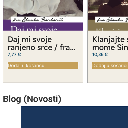
Daj mi svoje
Klanjajte
ranjeno srce / fra
mome Sinu
Slavko Barbarić
Slavko Ba
7,77
€
10,36
€
Dodaj u košaricu
Dodaj u košaric
Blog (Novosti)