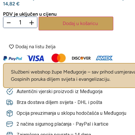
14,82
€
PDV je uključen u cijenu
−
+
Dodaj u košaricu
Dodaj na listu želja
Službeni webshop župe Međugorje – sav prihod usmjerava 
Gospinih poruka diljem svijeta i evangelizaciju.
Autentični vjerski proizvodi iz Međugorja
Brza dostava diljem svijeta - DHL i pošta
Opcija preuzimanja u sklopu hodočašća u Međugorju
2 načina sigurnog plaćanja - PayPal i kartice
Zajamčena opcija povrata u 14 dana