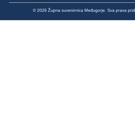
© 2026 Župna suvenirnica Međugorje. Sva prava prid