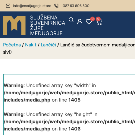
info@medjugorje.store
+387 63 606 500
0
0
Početna
/
Nakit
/
Lančići
/ Lančić sa čudotvornom medaljicom
sivi)
Warning
: Undefined array key "width" in
/home/medjugorje/web/medjugorje.store/public_html
includes/media.php
on line
1405
Warning
: Undefined array key "height" in
/home/medjugorje/web/medjugorje.store/public_html
includes/media.php
on line
1406